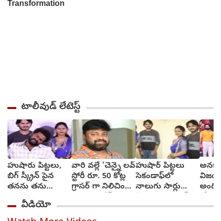
టాలీవుడ్ లేటెస్ట్
హుషారు పిట్టలు,
వారి వల్లే 'చెన్నై లవ్
హుషార్‌ పిట్టలు
అనకాప
బిగ్ స్క్రీన్ పైన
స్టోరీ రూ. 50 కోట్ల
సెకండాఫ్‌లో
విజయా
తనను తను
గ్రాసర్ గా నిలిచింది -
నాలుగు సార్లు
అంది
చూసుకుని చెంప
సాయి రాజేష్
ఏడ్చాను : చరణ్‌
కోరుకు
వీడియో
పగలగొట్టుకున్న
అర్జున్‌
సోనూ
నటుడు, వీడియో