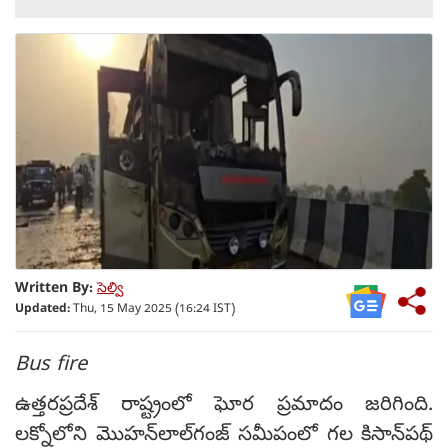
Written By:
సెల్వి
Updated:
Thu, 15 May 2025 (16:24 IST)
Bus fire
ఉత్తరప్రదేశ్‌ రాష్ట్రంలో ఘోర ప్రమాదం జరిగింది.
లక్నోలోని మొహన్‌లాల్‌గంజ్ సమీపంలో గల కిసాన్‌పథ్