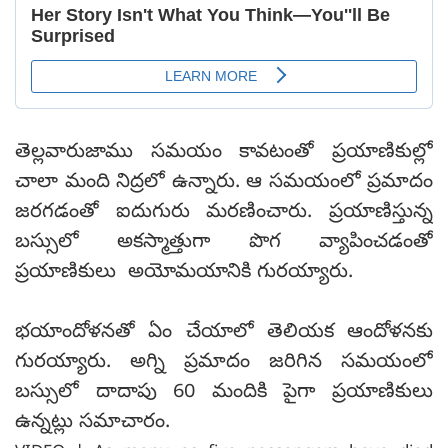
తెల్లవారుజాము సమయం కావటంతో ప్రయాణికుల్లో
చాలా మంది నిద్రలో ఉన్నారు. ఆ సమయంలో ప్రమాదం
జరగడంతో ఐదుగురు మరణించారు. ప్రయాణిస్తున్న
బస్సులో అకస్మాత్తుగా పొగ వ్యాపించడంతో
ప్రయాణికులు అయోమయానికి గురయ్యారు.
భయాందోళనతో ఏం చేయాలో తెలియక ఆందోళనకు
గురయ్యారు. అగ్ని ప్రమాదం జరిగిన సమయంలో
బస్సులో దాదాపు 60 మందికి పైగా ప్రయాణికులు
ఉన్నట్లు సమాచారం.