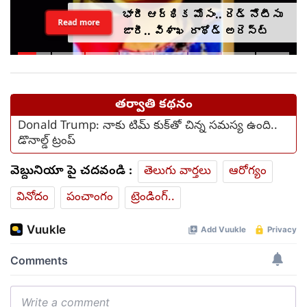
భారీ ఆర్థిక మోసం.. రెడ్ నోటీసు
Read more
జారీ.. విశాఖ రాథోడ్‌‌ అరెస్ట్
తర్వాతి కథనం
Donald Trump: నాకు టిమ్ కుక్‌తో చిన్న సమస్య ఉంది..
డొనాల్డ్ ట్రంప్
వెబ్దునియా పై చదవండి :
తెలుగు వార్తలు
ఆరోగ్యం
వినోదం
పంచాంగం
ట్రెండింగ్..