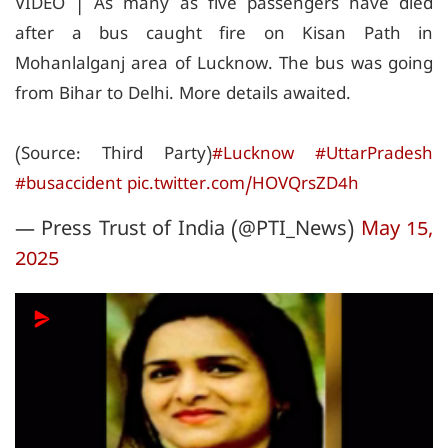
VIDEO | As many as five passengers have died
after a bus caught fire on Kisan Path in
Mohanlalganj area of Lucknow. The bus was going
from Bihar to Delhi. More details awaited.
(Source: Third Party)
#Lucknow
#UttarPradesh
#busaccident
pic.twitter.com/HOVQrsZD4h
— Press Trust of India (@PTI_News)
May 15,
2025