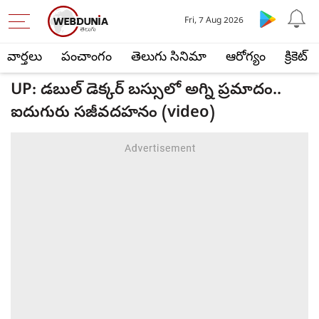
Fri, 7 Aug 2026
వార్తలు
పంచాంగం
తెలుగు సినిమా
ఆరోగ్యం
క్రికెట్
UP: డబుల్ డెక్కర్‌ బస్సులో అగ్ని ప్రమాదం..
ఐదుగురు సజీవదహనం (video)