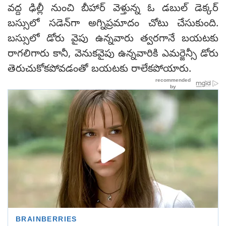
వద్ద ఢిల్లీ నుంచి బీహార్ వెళ్తున్న ఓ డబుల్ డెక్కర్‌
బస్సులో సడెన్‌గా అగ్నిప్రమాదం చోటు చేసుకుంది.
బస్సులో డోరు వైపు ఉన్నవారు త్వరగానే బయటకు
రాగలిగారు కానీ, వెనుకవైపు ఉన్నవారికి ఎమర్జెన్సీ డోరు
తెరుచుకోకపోవడంతో బయటకు రాలేకపోయారు.