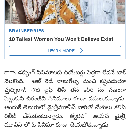
కాగా, డబ్బింగ్ సినిమాలకు థియేటర్లు పెద్దగా లేవనే టాక్
నెలకొంది. ఆల్ రెడీ నాలుగేల్ళ నుంచి కష్టపడుతూ
ప్రుధ్వీరాజ్ గోట్ లైఫ్ తీసి తన కెరీర్ ను పణంగా
పెట్టుకుని చిరంజీవి సినిమాలు కూడా వదులుకున్నాడు.
అందుకే తెలుగులో మైత్రీమూవీస్ వారితో చేతులు కలిపి
రిలీజ్ చేసుకుంటున్నాడు. త్వరలో ఆయన మైత్రీ
మూవీస్ లో ఓ సినిమా కూడా చేయబోతున్నాడు.