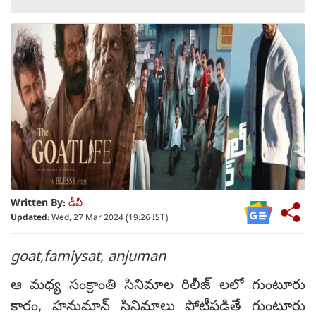
Written By:
డీవీ
Updated:
Wed, 27 Mar 2024 (19:26 IST)
goat,famiysat, anjuman
ఆ మధ్య సంక్రాంతి సినిమాల రిలీజ్ లలో గుంటూరు
కారం, హనుమాన్ సినిమాలు పోటీపడితే గుంటూరు