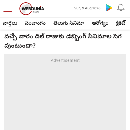
Sun, 9 Aug 2026
వార్తలు
పంచాంగం
తెలుగు సినిమా
ఆరోగ్యం
క్రికెట్
వచ్చే వారం దిల్ రాజుకు డబ్బింగ్ సినిమాల సెగ
వుంటుందా?