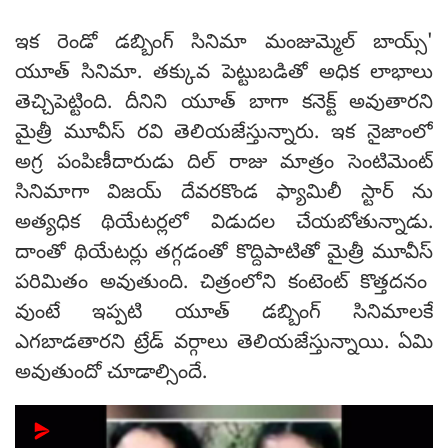
ఇక రెండో డబ్బింగ్ సినిమా మంజుమ్మెల్ బాయ్స్'
యూత్ సినిమా. తక్కువ పెట్టుబడితో అధిక లాభాలు
తెచ్చిపెట్టింది. దీనిని యూత్ బాగా కనెక్ట్ అవుతారని
మైత్రీ మూవీస్ రవి తెలియజేస్తున్నారు. ఇక నైజాంలో
అగ్ర పంపిణీదారుడు దిల్ రాజు మాత్రం సెంటిమెంట్
సినిమాగా విజయ్ దేవరకొండ ఫ్యామిలీ స్టార్ ను
అత్యధిక థియేటర్లలో విడుదల చేయబోతున్నాడు.
దాంతో థియేటర్లు తగ్గడంతో కొద్దిపాటితో మైత్రీ మూవీస్
పరిమితం అవుతుంది. చిత్రంలోని కంటెంట్ కొత్తదనం
వుంటే ఇప్పటి యూత్ డబ్బింగ్ సినిమాలకే
ఎగబాడతారని ట్రేడ్ వర్గాలు తెలియజేస్తున్నాయి. ఏమి
అవుతుందో చూడాల్సిందే.