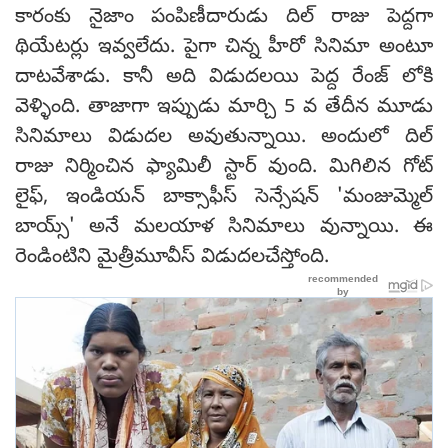
కారంకు నైజాం పంపిణీదారుడు దిల్ రాజు పెద్దగా
థియేటర్లు ఇవ్వలేదు. పైగా చిన్న హీరో సినిమా అంటూ
దాటవేశాడు. కానీ అది విడుదలయి పెద్ద రేంజ్ లోకి
వెళ్ళింది. తాజాగా ఇప్పుడు మార్చి 5 వ తేదీన మూడు
సినిమాలు విడుదల అవుతున్నాయి. అందులో దిల్
రాజు నిర్మించిన ఫ్యామిలీ స్టార్ వుంది. మిగిలిన గోట్
లైఫ్, ఇండియన్ బాక్సాఫీస్ సెన్సేషన్ 'మంజుమ్మెల్
బాయ్స్' అనే మలయాళ సినిమాలు వున్నాయి. ఈ
రెండింటిని మైత్రీమూవీస్ విడుదలచేస్తోంది.