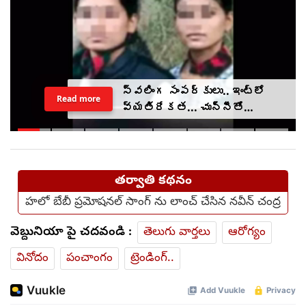
స్వలింగ సంపర్కులు.. ఇంట్లో
Read more
వ్యతిరేకత... చున్నీతో
ఉరేసుకుని ఆత్మహత్య
తర్వాతి కథనం
హలో బేబీ ప్రమోషనల్ సాంగ్ ను లాంచ్ చేసిన నవీన్ చంద్ర
వెబ్దునియా పై చదవండి :
తెలుగు వార్తలు
ఆరోగ్యం
వినోదం
పంచాంగం
ట్రెండింగ్..