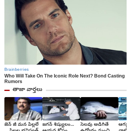
తాజా వార్తలు
జెన్ జీ మన పిల్లలే
జగన్ శిష్యులం...
సెలవు అడిగితే
ఆగష్ట