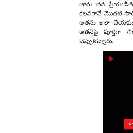
తాను తన ప్రియుడి
కలవగానే మొదటి సారిగ
అతను అలా చేయకుండా
అతనిపై పూర్తిగా గ
చెప్పుకొచ్చారు.
R