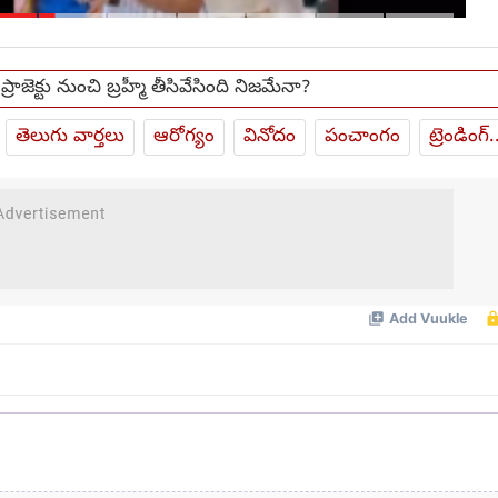
మెడకు ఉచ్చు బిగుస్తుందా?
 ప్రాజెక్టు నుంచి బ్రహ్మీ తీసివేసింది నిజమేనా?
తెలుగు వార్తలు
ఆరోగ్యం
వినోదం
పంచాంగం
ట్రెండింగ్.