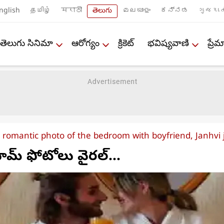
nglish
தமிழ்
मराठी
తెలుగు
മലയാളം
ಕನ್ನಡ
ગુજરાત
తెలుగు సినిమా
ఆరోగ్యం
క్రికెట్
భవిష్యవాణి
ప్ర
 romantic photo of the bedroom with boyfriend, Janhvi j
మ్ ఫోటోలు వైరల్...