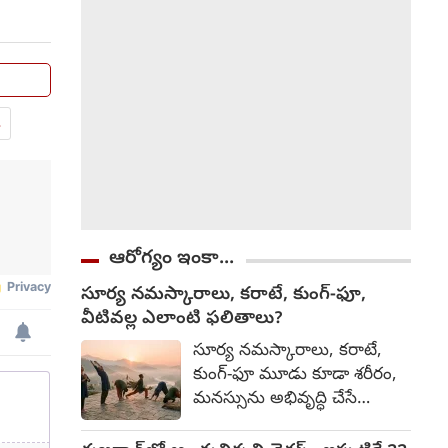
దీనిపై ఇంకా ఎటువంటి అధికారిక
ప్రకటన వెలువడనప్పటికీ, చర్చలు
తుది దశలో ఉన్నట్లు టాక్
వచ్చింది.
.
ఆరోగ్యం ఇంకా...
సూర్య నమస్కారాలు, కరాటే, కుంగ్-ఫూ,
వీటివల్ల ఎలాంటి ఫలితాలు?
సూర్య నమస్కారాలు, కరాటే,
కుంగ్-ఫూ మూడు కూడా శరీరం,
మనస్సును అభివృద్ధి చేసే
సాధనలే. అయితే వాటి లక్ష్యం,
ఫలితాల్లో కొంత తేడా ఉంటుంది.