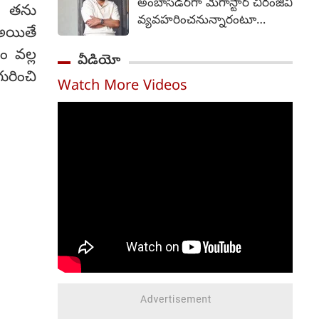
అంబాసిడర్‌గా మెగాస్టార్ చిరంజీవి
ే తను
ప్రారంభించేందుకు సంబంధించిన
వ్యవహరించనున్నారంటూ
షెడ్యూల్‌కు ముఖ్యమంత్రి
 అయితే
వస్తున్న వార్తలను ఆయన బృందం
ఆమోదం తెలిపారని
ం వల్ల
తీవ్రంగా ఖండించింది. "ఈ
వీడియో
నీటిపారుదల, పౌర సరఫరాల
వార్తలు అవాస్తవం,
రించి
శాఖ మంత్రి ఎన్. ఉత్తమ్ కుమార్
Watch More Videos
నిరాధారమైనవి" అని పేర్కొన్న ఆ
రెడ్డి ఒక అధికారిక ప్రకటనలో
బృందం, ధృవీకరించని
తెలిపారు. సంగారెడ్డిలో రాష్ట్ర
సమాచారాన్ని ప్రచారం చేయవద్దని
స్థాయి ప్రారంభోత్సవ కార్యక్రమం
మీడియాను కోరింది. గత రెండు
జరగనుండగా, అక్కడ
రోజులుగా ఆయనకు
ముఖ్యమంత్రి స్వయంగా కొత్త
సంబంధించిన వార్తలు ప్రచారంలో
రేషన్ కార్డుల పంపిణీని
ఉన్నాయి, వాటిని
లాంఛనంగా ప్రారంభిస్తారు. అదే
ఖండిస్తున్నామని మెగాస్టార్
సమయంలో, తెలంగాణ
బృందం వెల్లడించింది.
వ్యాప్తంగా ఉన్న మొత్తం 119
అంతకుముందు, చిరంజీవి రాష్ట్ర
అసెంబ్లీ నియోజకవర్గాల్లో ఇలాంటి
అధికారిక బ్రాండ్ అంబాసిడర్‌గా
పంపిణీ కార్యక్రమాలను
నియమించే విషయాన్ని
నిర్వహిస్తారు.
ఆంధ్రప్రదేశ్ ప్రభుత్వం
పరిశీలిస్తోందని వార్తలు వచ్చాయి.