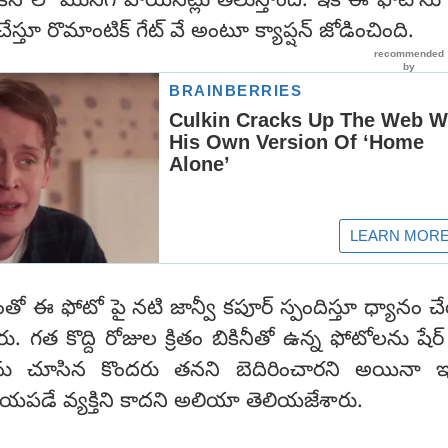
్ కిస్ లో మునిగి పోయినట్లు తెలుస్తోంది. ఇక ఈ ఫోటోను
ేస్తూ రొమాంటిక్ గేట్ వే అంటూ క్యాప్షన్ జోడించింది.
ో ఈ ఫోటో పై నటి జాన్వీ కపూర్ స్పందిస్తూ ధ్యానం 
 గత కొద్ది రోజుల క్రితం బికినీతో ఉన్న ఫోటోలను షేర్
 చూసిన కొందరు తనని బెదిరించారని అయినా ఇ
యపడే వ్యక్తిని కాదని అలియా తెలియజేశారు.