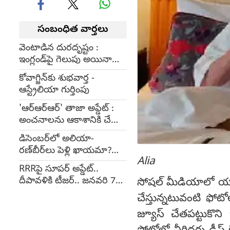
సంబంధిత వార్తలు
వెంటాడిన దురదృష్టం :
ఇంగ్లండ్‌పై గెలుపు అయినా
టోర్నీ నుంచి ఔట్!
కోవాగ్జిన్‌కు శుభవార్త -
ఆస్ట్రేలియా గుర్తింపు
'ఆర్ఆర్ఆర్' తాజా అప్డేట్ :
అంచనాలను ఆకాశానికి చేర్చిన
ఫస్ట్ గ్లిమ్ప్స్..
డిసెంబర్‌లో అలియా-
రణ్‌బీర్‌లు పెళ్లి ఖాయమా?
Alia
రాజస్థాన్ ప్యాలెస్‌లో..?
RRRపై సూపర్ అప్డేట్..
దీపావళికి టీజర్.. జనవరి 7న
సోషల్ మీడియాలో యాక్
సినిమా రిలీజ్?!
చేస్తున్నటువంటి ఫో
జ్యూస్ చేతపట్టుకొ