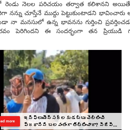
తో రెండు నెలల పరిచయం తర్వాత కలిశానని అయిత
ా నన్ను చూస్తేనే ముద్దు పెట్టుకుంటాడని భావించారు
 నా మనసులో ఉన్న భావనను గుర్తించి ప్రవర్తించడ
ౌరవం పెరిగిందని ఈ సందర్భంగా తన ప్రియుడి గు
ఇన్‌ఫ్లుయెన్సర్‌లకు డబ్బు చెల్లించి
ead more
ప్రధానిని బలవంతంగా తిట్టించారా? సీజేపీ