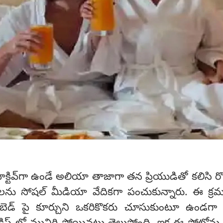
టివ్‌గా ఉండే అలియా తాజాగా తన ప్రియుడితో కలిసి రొ
టోలను సోషల్ మీడియా వేదికగా పంచుకున్నారు. ఈ క్ర
ని బెడ్ పై కూర్చుని ఒకరికొకరు చూసుకుంటూ ఉండగ