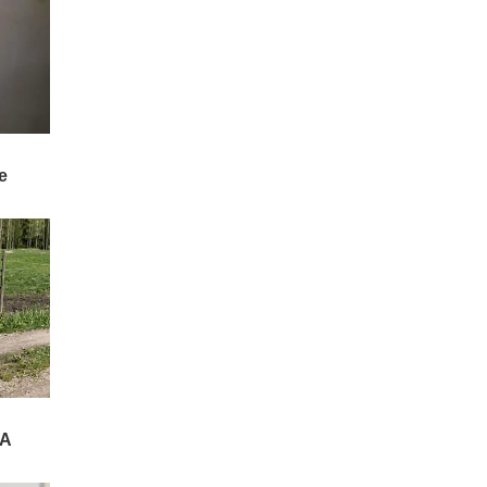
3 ఏళ్లలో టెస్లా అభివృద్ధి చేస్తున్న
'ఆప్టిమస్' వంటి
హ్యూమనాయిడ్ రోబోలు మానవ
వైద్యులను పూర్తిగా భర్తీ చేసి "బెస్ట్
డాక్టర్లు" అవుతారట.