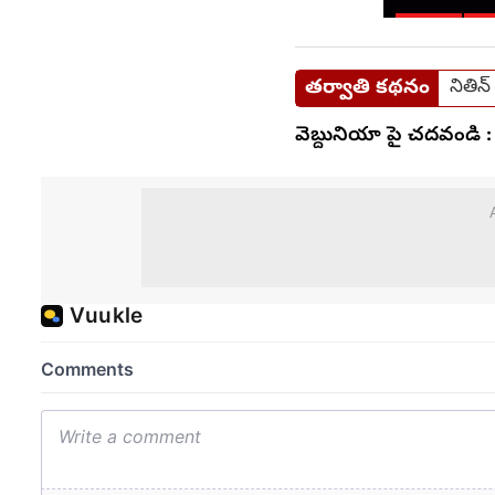
తర్వాతి కథనం
నితిన్
వెబ్దునియా పై చదవండి :