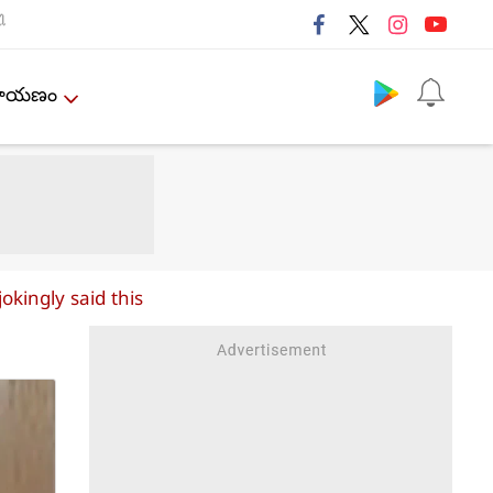
ી
Follow us
ేమాయణం
okingly said this