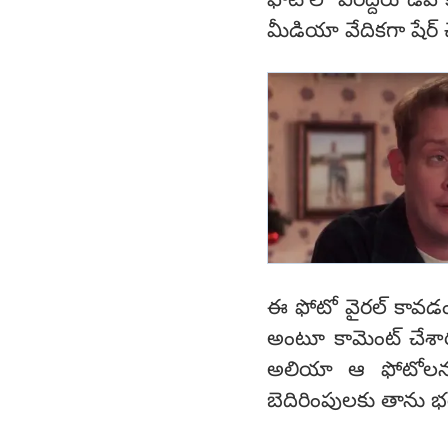
ఫోటోలో వీరిద్దరు డీప
మీడియా వేదికగా షేర్ చ
ఈ ఫోటో వైరల్ కావడంత
అంటూ కామెంట్ చేశారు.
అలియా ఆ ఫోటోలను
బెదిరింపులకు తాను భ