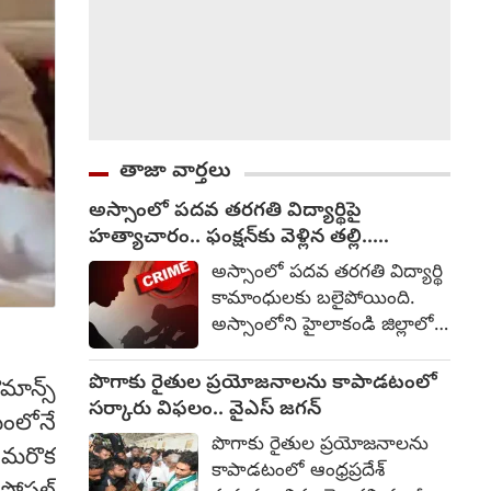
తాజా వార్తలు
అస్సాంలో పదవ తరగతి విద్యార్థిపై
హత్యాచారం.. ఫంక్షన్‌కు వెళ్లిన తల్లి..
మంచంపై విగతజీవిగా..?
అస్సాంలో పదవ తరగతి విద్యార్థి
కామాంధులకు బలైపోయింది.
అస్సాంలోని హైలాకండి జిల్లాలో
పదవ తరగతి చదువుతున్న 15
ఏళ్ల బాలికపై సామూహిక
పొగాకు రైతుల ప్రయోజనాలను కాపాడటంలో
మాన్స్
అత్యాచారం, హత్యకు
సర్కారు విఫలం.. వైఎస్ జగన్
మంలోనే
సంబంధించి ఒక మైనర్‌తో సహా
పొగాకు రైతుల ప్రయోజనాలను
ా మరొక
ముగ్గురిని అరెస్టు చేసినట్లు
కాపాడటంలో ఆంధ్రప్రదేశ్
పోలీసులు తెలిపారు. ఆగస్టు 1