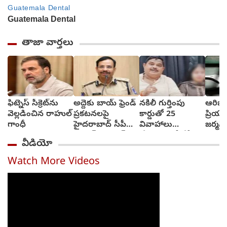
తాజా వార్తలు
ఫిట్నెస్ సీక్రెట్‌ను
అద్దెకు బాయ్‌ ఫ్రెండ్‌
నకిలీ గుర్తింపు
ఆరిజో
వెల్లడించిన రాహుల్
ప్రకటనలపై
కార్డుతో 25
ప్రియు
గాంధీ
హైదరాబాద్ సీపీ
వివాహాలు
జర్మనీ
స్ట్రాంగ్ వార్నింగ్
చేసుకున్న బీజేపీ
అరెస్టు
వీడియో
ఎమ్మెల్యే అల్లుడు
Watch More Videos