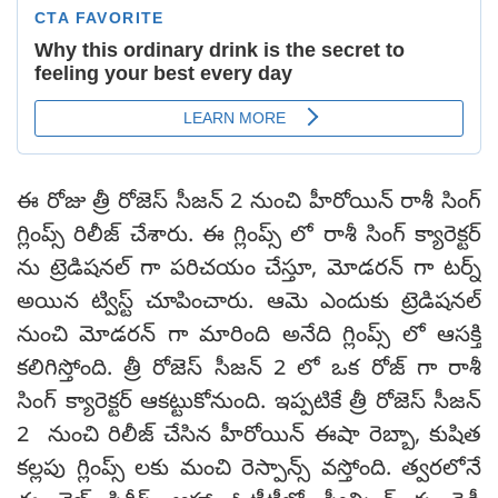
ఈ రోజు త్రీ రోజెస్ సీజన్ 2 నుంచి హీరోయిన్ రాశీ సింగ్
గ్లింప్స్ రిలీజ్ చేశారు. ఈ గ్లింప్స్ లో రాశీ సింగ్ క్యారెక్టర్
ను ట్రెడిషనల్ గా పరిచయం చేస్తూ, మోడరన్ గా టర్న్
అయిన ట్విస్ట్ చూపించారు. ఆమె ఎందుకు ట్రెడిషనల్
నుంచి మోడరన్ గా మారింది అనేది గ్లింప్స్ లో ఆసక్తి
కలిగిస్తోంది. త్రీ రోజెస్ సీజన్ 2 లో ఒక రోజ్ గా రాశీ
సింగ్ క్యారెక్టర్ ఆకట్టుకోనుంది. ఇప్పటికే త్రీ రోజెస్ సీజన్
2 నుంచి రిలీజ్ చేసిన హీరోయిన్ ఈషా రెబ్బా, కుషిత
కల్లపు గ్లింప్స్ లకు మంచి రెస్పాన్స్ వస్తోంది. త్వరలోనే