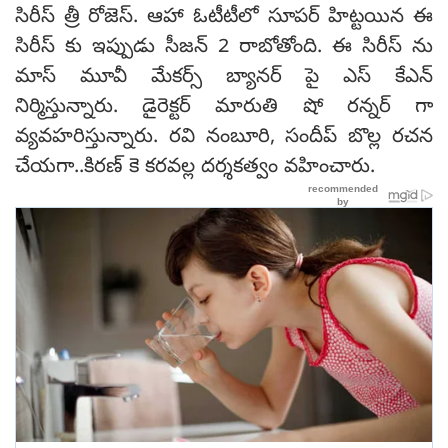
సిరీస్ త్రీ రోజెస్. ఆహా ఓటీటీలో సూపర్ హిట్టయిన ఈ
సిరీస్ కు ఇప్పుడు సీజన్ 2 రాబోతోంది. ఈ సిరీస్ ను
మాస్ మూవీ మేకర్స్ బ్యానర్ పై ఎస్ కేఎన్
నిర్మిస్తున్నారు. డైరెక్టర్ మారుతి షో రన్నర్ గా
వ్యవహరిస్తున్నారు. రవి నంబూరి, సందీప్ బొల్ల రచన
చేయగా..కిరణ్ కె కరవల్ల దర్శకత్వం వహించారు.