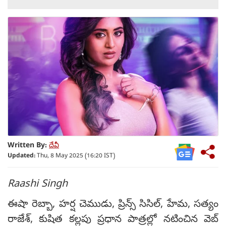
Written By:
దేవీ
Updated:
Thu, 8 May 2025 (16:20 IST)
Raashi Singh
ఈషా రెబ్బా, హర్ష చెముడు, ప్రిన్స్ సిసిల్, హేమ, సత్యం
రాజేశ్, కుషిత కల్లపు ప్రధాన పాత్రల్లో నటించిన వెబ్