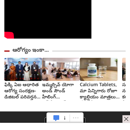
ఆరోగ్యం ఇంకా...
ఫిక్కీ ఏఐ ఆధారిత
ఇమ్మర్సివ్ యోగా
Calcium Tablets,
సూర
ఆరోగ్య సంరక్షణ-
అండ్ సౌండ్
మా పిన్నిగారు రోజూ
నమస
డిజిటల్ పరివర్తన
హీలింగ్
క్యాల్షియం మాత్రలు
కరా
సదస్సు
ఎక్స్‌పీరియన్స్:
వేసుకోవచ్చంటున్నారు,
వీట
హైదరాబాద్‌లో
వేసుకోనా?
ఫలి
ఇమ్మర్సా ముందస్తు
ఆవిష్కరణ