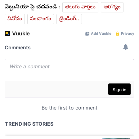
వెబ్దునియా పై చదవండి :
తెలుగు వార్తలు
ఆరోగ్యం
వినోదం
పంచాంగం
ట్రెండింగ్..