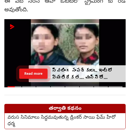
ఈ వెబ్ సిరీస్ ఆహా ఓటీటీలో స్ట్రీమింగ్ కు రెడీ
అవుతోంది.
స్వలింగ సంపర్కులు.. ఇంట్లో
Read more
వ్యతిరేకత... చున్నీతో
ఉరేసుకుని ఆత్మహత్య
తర్వాతి కథనం
వరుస సినిమాలు సిద్ధమవుతున్న డ్రింకర్ సాయి ఫేమ్ హీరో
ధర్మ