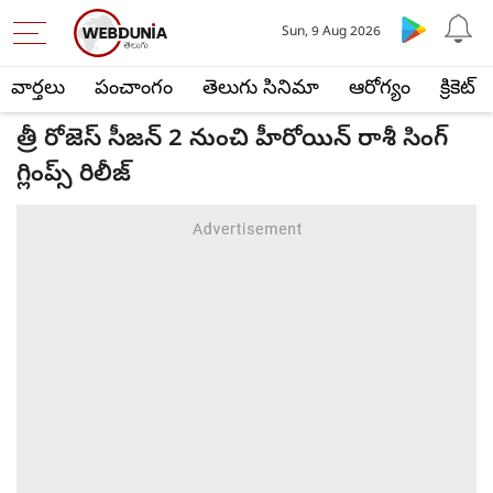
Sun, 9 Aug 2026
వార్తలు
పంచాంగం
తెలుగు సినిమా
ఆరోగ్యం
క్రికెట్
త్రీ రోజెస్ సీజన్ 2 నుంచి హీరోయిన్ రాశీ సింగ్
గ్లింప్స్ రిలీజ్