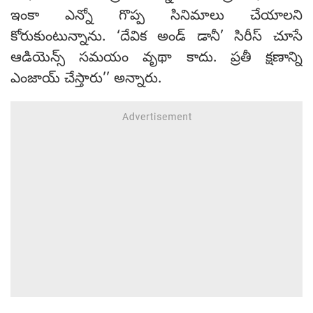
ఇంకా ఎన్నో గొప్ప సినిమాలు చేయాల‌ని
కోరుకుంటున్నాను. ‘దేవిక అండ్ డానీ’ సిరీస్ చూసే
ఆడియెన్స్ స‌మ‌యం వృథా కాదు. ప్ర‌తీ క్ష‌ణాన్ని
ఎంజాయ్ చేస్తారు’’ అన్నారు.