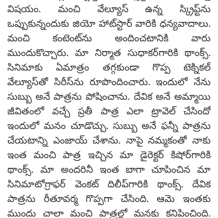
విష‌యం. మంచి వేల్యూస్ ఉన్న స్క్రిప్ట్‌ను
ఒప్పుకున్నందుకు జియో హాట్‌స్టార్ వారికి ధ‌న్య‌వాదాలు.
మంచి కంటెంట్‌ను అందించ‌టానికి వారు
ముందుకొచ్చారు. మా నిర్మాత సుధాక‌ర్‌గారికి థాంక్స్‌.
సినిమాకు ఏమాత్రం త‌గ్గకుండా గొప్ప టెక్నిక‌ల్
వేల్యూస్‌తో సిరీస్‌ను రూపొందించారు. ఇందులో నేను
సుబ్బు అనే పాత్ర‌ను పోషించాను. దేవిక అనే అమ్మాయి
జీవితంలో వ‌చ్చే ప్ర‌తీ పాత్ర ఎలా ట్రావెల్ చేసిందో
ఇందులో మ‌నం చూడొచ్చు. సుబ్బు అనే ఫ‌న్నీ పాత్ర‌ను
చేయ‌టాన్ని ఎంజాయ్ చేశాను. నాపై న‌మ్మ‌కంతో నాకు
ఇంత మంచి పాత్ర ఇచ్చిన మా డైరెక్ట‌ర్ కిషోర్‌గారికి
థాంక్స్‌. మా అంద‌రినీ ఇంత బాగా చూపించిన మా
సినిమాటోగ్రాఫ‌ర్ వెంక‌ట్ దిలీప్‌గారికి థాంక్స్‌. దేవిక
పాత్ర‌ను రీతూవ‌ర్మ గొప్ప‌గా చేసింది. ఆమె ఇంత‌కు
ముందు చాలా మంచి పాత్ర‌ల్లో మ‌న‌కు క‌నిపించింది.