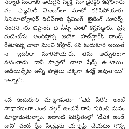
నిర్మాత సుధాక‌ర్ అరుదైన వ్య‌క్తి. మా డైరెక్ట‌ర్ కిషోర్‌గారు
మా ఫ్యామిలీ మెంబ‌ర్‌లా మాతో క‌లిసిపోయారు.
సినిమాటోగ్రాఫ‌ర్ దిలీప్‌గారి ఫ్రేమింగ్‌, లైటింగ్ సూప‌ర్బ్‌.
నందినిగారు బిహైండ్ ది సీన్స్ ఎంతో క‌ష్ట‌ప‌డ్డారు. ఫ్రెష్
కంటెంట్‌ను అందిస్తోన్న జియో హాట్‌స్టార్‌కి థాంక్స్‌.
రీతూవ‌ర్మ చాలా మంచి కోస్టార్‌. శివ కందుకూరి అయితే
నా బ్ర‌ద‌ర్‌లా మారిపోయారు. త‌ను అద్భుతంగా
న‌టించాడు. డానీ పాత్ర‌లో చాలా షేడ్స్ ఉంటాయి.
ఆడియెన్స్‌కు అన్నీ పాత్ర‌లు చ‌క్క‌గా క‌నెక్ట్ అవుతాయి’’
అన్నారు.
శివ కందుకూరి మాట్లాడుతూ ‘‘వెబ్ సిరీస్ అంటే
సాధారణంగా ఎంత వ‌ల్గ‌ర్ ఉందనే దాని గురించి మ‌నం
మాట్లాడుతున్నాం. ఇలాంటి ప‌రిస్థితుల్లో ‘దేవిక అండ్
డానీ’ వంటి క్లీన్ స్క్రిప్ట్‌ను యాక్సెప్ట్ చేయ‌టం గొప్ప