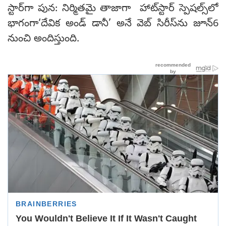
స్టార్‌గా పున: నిర్మితమై తాజాగా హాట్‌స్టార్ స్పెషల్స్‌లో
భాగంగా‘దేవిక అండ్‌ డానీ’ అనే వెబ్ సిరీస్‌ను జూన్6
నుంచి అందిస్తుంది.