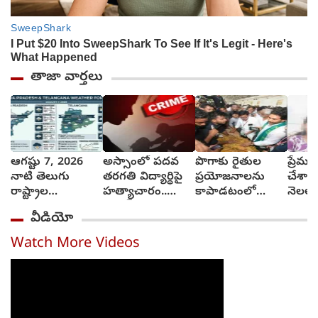
తాజా వార్తలు
ఆగష్టు 7, 2026
అస్సాంలో పదవ
పొగాకు రైతుల
ప్రేమ
నాటి తెలుగు
తరగతి విద్యార్థిపై
ప్రయోజనాలను
చేశాడ
రాష్ట్రాల
హత్యాచారం..
కాపాడటంలో
నెలల గ
వాతావరణ సూచన
ఫంక్షన్‌కు వెళ్లిన
సర్కారు విఫలం..
న్యాయ
వీడియో
ఎలా వుందంటే..?
తల్లి.. మంచంపై
వైఎస్ జగన్
(vide
విగతజీవిగా..?
Watch More Videos