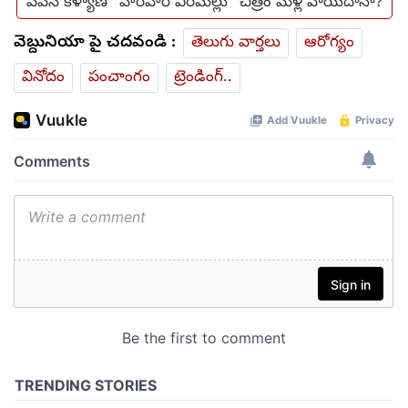
పవన్ కళ్యాణ్ "హరిహర వీరమల్లు" చిత్రం మళ్లీ వాయిదానా?
వెబ్దునియా పై చదవండి :
తెలుగు వార్తలు
ఆరోగ్యం
వినోదం
పంచాంగం
ట్రెండింగ్..