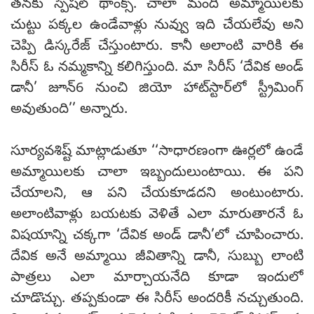
త‌న‌కు స్పెష‌ల్ థాంక్స్‌. చాలా మంది అమ్మాయిల‌కు
చుట్టు ప‌క్క‌ల ఉండేవాళ్లు నువ్వు ఇది చేయ‌లేవు అని
చెప్పి డిస్క‌రేజ్ చేస్తుంటారు. కానీ అలాంటి వారికి ఈ
సిరీస్ ఓ న‌మ్మ‌కాన్ని క‌లిగిస్తుంది. మా సిరీస్ ‘దేవిక అండ్
డానీ’ జూన్‌6 నుంచి జియో హాట్‌స్టార్‌లో స్ట్రీమింగ్
అవుతుంది’’ అన్నారు.
సూర్య‌వ‌శిష్ట్ మాట్లాడుతూ ‘‘సాధారణంగా ఊర్ల‌లో ఉండే
అమ్మాయిల‌కు చాలా ఇబ్బందులుంటాయి. ఈ ప‌ని
చేయాల‌ని, ఆ ప‌ని చేయ‌కూడ‌ద‌ని అంటుంటారు.
అలాంటివాళ్లు బ‌య‌ట‌కు వెళితే ఎలా మారుతార‌నే ఓ
విష‌యాన్ని చ‌క్క‌గా ‘దేవిక అండ్ డానీ’లో చూపించారు.
దేవిక అనే అమ్మాయి జీవితాన్ని డానీ, సుబ్బు లాంటి
పాత్ర‌లు ఎలా మార్చాయ‌నేది కూడా ఇందులో
చూడొచ్చు. త‌ప్ప‌కుండా ఈ సిరీస్ అంద‌రికీ న‌చ్చుతుంది.