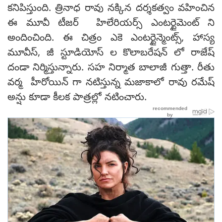
కనిపిస్తుంది. త్రినాధ రావు నక్కిన దర్శకత్వం వహించిన
ఈ మూవీ టీజర్ హిలేరియర్స్ ఎంటర్టైమెంట్ ని
అందించింది. ఈ చిత్రం ఎకె ఎంటర్టైన్మెంట్స్, హాస్య
మూవీస్, జీ స్టూడియోస్ ల కొలాబరేషన్ లో రాజేష్
దండా నిర్మిస్తున్నారు. సహ నిర్మాత బాలాజీ గుత్తా. రీతు
వర్మ హీరోయిన్ గా నటిస్తున్న మజాకాలో రావు రమేష్
అన్షు కూడా కీలక పాత్రల్లో నటించారు.