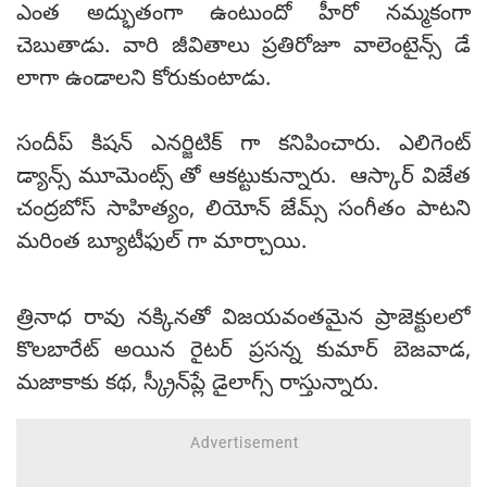
ఎంత అద్భుతంగా ఉంటుందో హీరో నమ్మకంగా
చెబుతాడు. వారి జీవితాలు ప్రతిరోజూ వాలెంటైన్స్ డే
లాగా ఉండాలని కోరుకుంటాడు.
సందీప్ కిషన్ ఎనర్జిటిక్ గా కనిపించారు. ఎలిగెంట్
డ్యాన్స్ మూమెంట్స్ తో ఆకట్టుకున్నారు. ఆస్కార్ విజేత
చంద్రబోస్ సాహిత్యం, లియోన్ జేమ్స్ సంగీతం పాటని
మరింత బ్యూటీఫుల్ గా మార్చాయి.
త్రినాధ రావు నక్కినతో విజయవంతమైన ప్రాజెక్టులలో
కొలబారేట్ అయిన రైటర్ ప్రసన్న కుమార్ బెజవాడ,
మజాకాకు కథ, స్క్రీన్‌ప్లే డైలాగ్స్ రాస్తున్నారు.