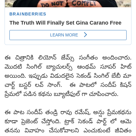
ఈ చిత్రానికి లియోన్ జేమ్స్ సంగీతం అందించారు.
మొదటి సింగిల్ బ్యాచులర్స్ ఆంథమ్ సూపర్ హిట్
అయింది. ఇప్పుడు విడుదలైన సెకండ్ సింగిల్ బేబీ మా
చార్ట్ బస్టర్ లవ్ సాంగ్. ఈ పాటలో సందీప్ కిషన్
ప్రేమలో పడిన కథను బ్యూటీఫుల్ గా చూపించారు.
ఈ పాట సందీప్ తండ్రి రావు రమేష్, అన్షు ప్రేమకథను
కూడా ప్రెజెంట్ చేస్తోంది. ట్రాక్ సెకండ్ పార్ట్ లో ఆమె
తనను వివాహం చేసుకోవాలని ఎంచుకుంటే జీవితం