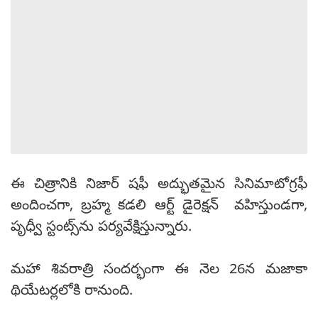
ఈ చిత్రానికి నిజార్ షఫీ అద్భుతమైన సినిమాటోగ్రఫీ
అందించగా, బ్రహ్మ కడలి ఆర్ట్ డైరెక్షన్ వహిస్తుండగా,
పృధ్వీ స్టంట్స్‌ను పర్యవేక్షిస్తున్నారు.
మహా శివరాత్రి సందర్భంగా ఈ నెల 26న మజాకా
థియేటర్లలోకి రానుంది.