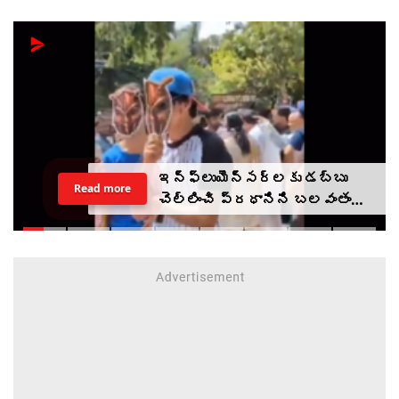
ఇన్‌ఫ్లుయెన్సర్‌లకు డబ్బు
Read more
చెల్లించి ప్రధానిని బలవంతంగా
తిట్టించారా? సీజేపీ మెడకు
ఉచ్చు బిగుస్తుందా?