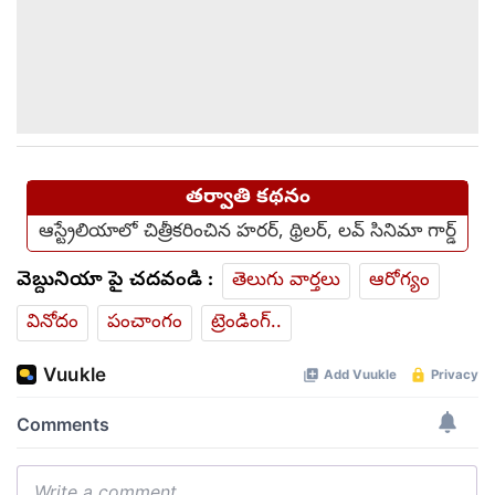
తర్వాతి కథనం
ఆస్ట్రేలియాలో చిత్రీకరించిన హరర్, థ్రిలర్, లవ్ సినిమా గార్డ్
వెబ్దునియా పై చదవండి :
తెలుగు వార్తలు
ఆరోగ్యం
వినోదం
పంచాంగం
ట్రెండింగ్..