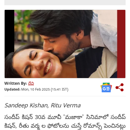
Written By:
దేవి
Updated:
Mon, 10 Feb 2025 (15:41 IST)
Sandeep Kishan, Ritu Verma
సందీప్ కిషన్ 30వ మూవీ 'మజాకా' సినిమాలో సందీప్
కిషన్, రీతు వర్మ ల ఫోటోలను చుస్తే రోమాన్స్ పెంచినట్లు