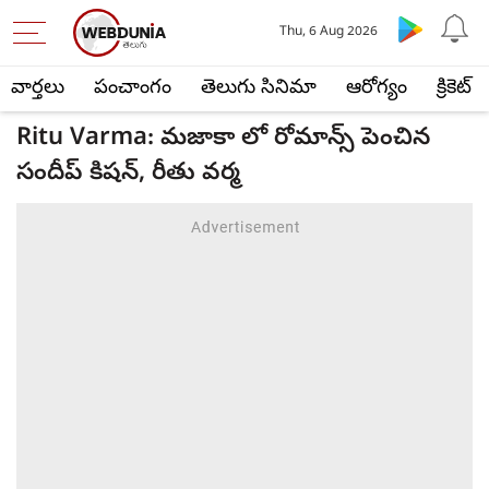
Thu, 6 Aug 2026
వార్తలు
పంచాంగం
తెలుగు సినిమా
ఆరోగ్యం
క్రికెట్
Ritu Varma: మజాకా లో రోమాన్స్ పెంచిన
సందీప్ కిషన్, రీతు వర్మ