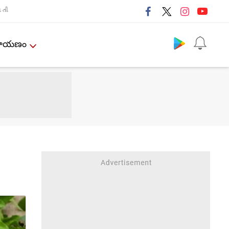
તી
Follow us
ేమాయణం