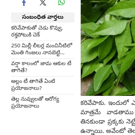
సంబంధిత వార్తలు
కరివేపాకుతో చెడు కొవ్వు,
రక్తపోటుకి చెక్
250 మిల్లీ లీటర్ల మంచినీటిలో
మెంతి గింజలు నానబెట్టి
తాగితే షుగర్ కంట్రోల్
వర్షా కాలంలో జామ ఆకుల టీ
తాగితే?
అల్లం టీ తాగితే ఏంటి
ప్రయోజనాలు?
తెల్ల నువ్వులతో ఆరోగ్య
కరివేపాకు. ఇందులో 
ప్రయోజనాలు
మాత్రమే వాడతాము
తినకుండా ప్రక్కకు నె
ఉన్నాయి. అవేంటో తె