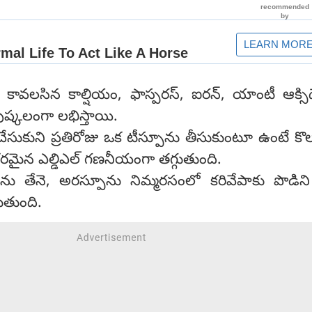
కి కావలసిన కాల్షియం, ఫాస్పరస్, ఐరన్, యాంటీ ఆక్సిడె
పుష్కలంగా లభిస్తాయి.
ేసుకుని ప్రతిరోజు ఒక టీస్పూను తీసుకుంటూ ఉంటే కొలస్
రమైన ఎల్డిఎల్ గణనీయంగా తగ్గుతుంది.
ను తేనె, అరస్పూను నిమ్మరసంలో కరివేపాకు పొడిని
ుతుంది.