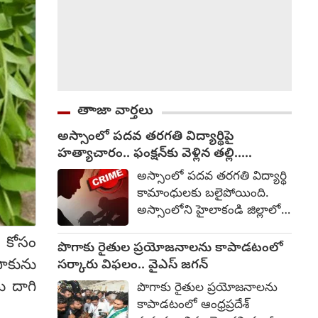
తాాజా వార్తలు
అస్సాంలో పదవ తరగతి విద్యార్థిపై
హత్యాచారం.. ఫంక్షన్‌కు వెళ్లిన తల్లి..
మంచంపై విగతజీవిగా..?
అస్సాంలో పదవ తరగతి విద్యార్థి
కామాంధులకు బలైపోయింది.
అస్సాంలోని హైలాకండి జిల్లాలో
పదవ తరగతి చదువుతున్న 15
న కోసం
ఏళ్ల బాలికపై సామూహిక
పొగాకు రైతుల ప్రయోజనాలను కాపాడటంలో
అత్యాచారం, హత్యకు
ాకును
సర్కారు విఫలం.. వైఎస్ జగన్
సంబంధించి ఒక మైనర్‌తో సహా
ు దాగి
పొగాకు రైతుల ప్రయోజనాలను
ముగ్గురిని అరెస్టు చేసినట్లు
కాపాడటంలో ఆంధ్రప్రదేశ్
పోలీసులు తెలిపారు. ఆగస్టు 1