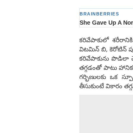
కరివేపాకులో శరీరాని
విటమిన్ బి, కెరోటిన్ 
కరివేపాకును పొడిలా చ
తగ్గడంతో పాటు హానిక
గర్భిణులకు ఒక స్పూ
తీసుకుంటే వికారం తగ్గ