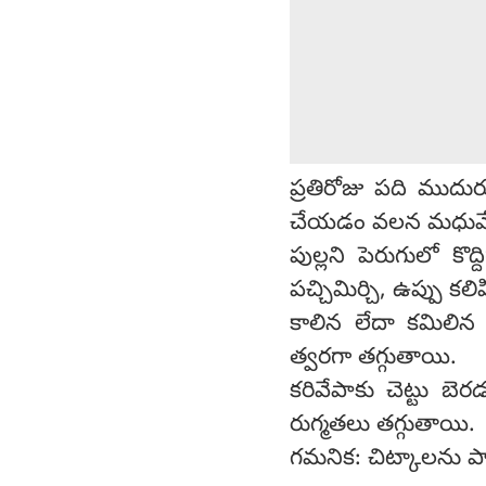
ప్రతిరోజు పది ముదు
చేయడం వలన మధుమేహం
పుల్లని పెరుగులో కొద్
పచ్చిమిర్చి, ఉప్పు కలి
కాలిన లేదా కమిలిన
త్వరగా తగ్గుతాయి.
కరివేపాకు చెట్టు బె
రుగ్మతలు తగ్గుతాయి.
గమనిక: చిట్కాలను పా