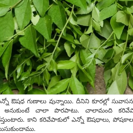
ఎన్నో ఔషధ గుణాలు వున్నాయి. దీనిని కూరల్లో సువాస
 అనుకుంటే చాలా పొరపాటు. చాలామంది కరివేప
ట్టేస్తుంటారు. కాని కరివేపాకులో ఎన్నో ఔషధాలు, పోషకాల
లుసుకుందాము.