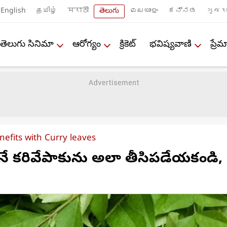
English
தமிழ்
मराठी
తెలుగు
മലയാളം
ಕನ್ನಡ
ગુજરા
తెలుగు సినిమా
ఆరోగ్యం
క్రికెట్
భవిష్యవాణి
ప్ర
efits with Curry leaves
ునే కరివేపాకును అలా తీసిపడేయకండి,