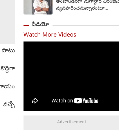
అంబాసిడర్‌గా మెగాస్టార్ చిరంజీవి
ప్రారంభించేందుకు సంబంధించిన
వ్యవహరించనున్నారంటూ
షెడ్యూల్‌కు ముఖ్యమంత్రి
వస్తున్న వార్తలను ఆయన బృందం
ఆమోదం తెలిపారని
తీవ్రంగా ఖండించింది. "ఈ
వీడియో
నీటిపారుదల, పౌర సరఫరాల
వార్తలు అవాస్తవం,
శాఖ మంత్రి ఎన్. ఉత్తమ్ కుమార్
Watch More Videos
నిరాధారమైనవి" అని పేర్కొన్న ఆ
రెడ్డి ఒక అధికారిక ప్రకటనలో
బృందం, ధృవీకరించని
తెలిపారు. సంగారెడ్డిలో రాష్ట్ర
ల పాటు
సమాచారాన్ని ప్రచారం చేయవద్దని
స్థాయి ప్రారంభోత్సవ కార్యక్రమం
మీడియాను కోరింది. గత రెండు
జరగనుండగా, అక్కడ
రోజులుగా ఆయనకు
ముఖ్యమంత్రి స్వయంగా కొత్త
ద్దిగా
సంబంధించిన వార్తలు ప్రచారంలో
రేషన్ కార్డుల పంపిణీని
ఉన్నాయి, వాటిని
లాంఛనంగా ప్రారంభిస్తారు. అదే
ఖండిస్తున్నామని మెగాస్టార్
 గాయం
సమయంలో, తెలంగాణ
బృందం వెల్లడించింది.
వ్యాప్తంగా ఉన్న మొత్తం 119
అంతకుముందు, చిరంజీవి రాష్ట్ర
అసెంబ్లీ నియోజకవర్గాల్లో ఇలాంటి
 వచ్చే
అధికారిక బ్రాండ్ అంబాసిడర్‌గా
పంపిణీ కార్యక్రమాలను
నియమించే విషయాన్ని
నిర్వహిస్తారు.
ఆంధ్రప్రదేశ్ ప్రభుత్వం
పరిశీలిస్తోందని వార్తలు వచ్చాయి.