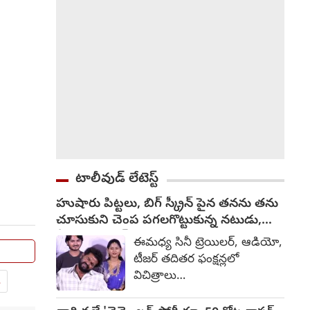
దీనిపై ఇంకా ఎటువంటి అధికారిక
ప్రకటన వెలువడనప్పటికీ, చర్చలు
తుది దశలో ఉన్నట్లు టాక్
వచ్చింది.
టాలీవుడ్ లేటెస్ట్
హుషారు పిట్టలు, బిగ్ స్క్రీన్ పైన తనను తను
చూసుకుని చెంప పగలగొట్టుకున్న నటుడు,
వీడియో వైరల్
ఈమధ్య సినీ ట్రెయిలర్, ఆడియో,
టీజర్ తదితర ఫంక్షన్లలో
విచిత్రాలు
.
చోటుచేసుకుంటున్నాయి.
కొంతమంది దుస్తులు గురించి