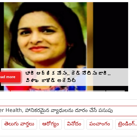
భారీ ఆర్థిక మోసం.. రెడ్ నోటీసు జారీ..
ead more
విశాఖ రాథోడ్‌‌ అరెస్ట్
r Health, హానికరమైన వ్యాధులను దూరం చేసే పసుపు
తెలుగు వార్తలు
ఆరోగ్యం
వినోదం
పంచాంగం
ట్రెండింగ్.