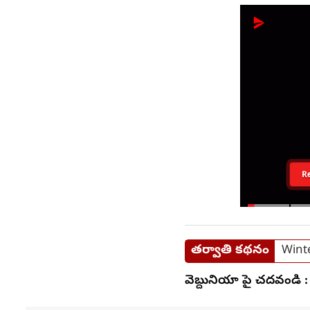
R
తర్వాతి కథనం
Winte
వెబ్దునియా పై చదవండి :