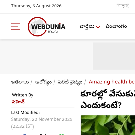
Thursday, 6 August 2026
हिन्दी
వార్తలు
పంచాంగం
ఇతరాలు
ఆరోగ్యం
పెరటి వైద్యం
Amazing health ben
కూరల్లో వేసుక
Written By
సిహెచ్
ఎందుకంటే?
Last Modified:
Saturday, 22 November 2025
(22:32 IST)