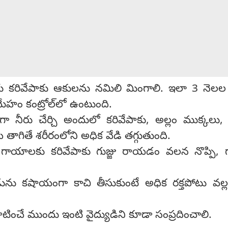
రు కరివేపాకు ఆకులను నమిలి మింగాలి. ఇలా 3 నెల
 కంట్రోల్‌లో ఉంటుంది.
దిగా నీరు చేర్చి అందులో కరివేపాకు, అల్లం ముక్కలు, కొ
పి తాగితే శరీరంలోని అధిక వేడి తగ్గుతుంది.
 గాయాలకు కరివేపాకు గుజ్జు రాయడం వలన నొప్పి,
రడును కషాయంగా కాచి తీసుకుంటే అధిక రక్తపోటు వల్ల
టించే ముందు ఇంటి వైద్యుడిని కూడా సంప్రదించాలి.