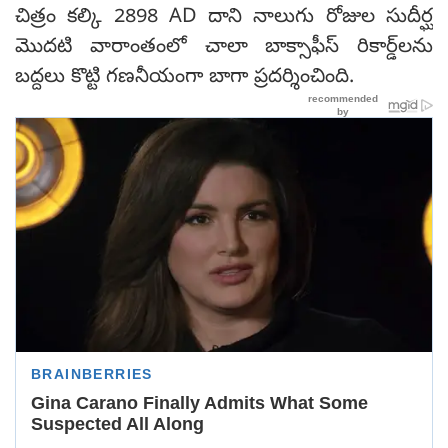
చిత్రం కల్కి 2898 AD దాని నాలుగు రోజుల సుదీర్ఘ
మొదటి వారాంతంలో చాలా బాక్సాఫీస్ రికార్డ్‌లను
బద్దలు కొట్టి గణనీయంగా బాగా ప్రదర్శించింది.