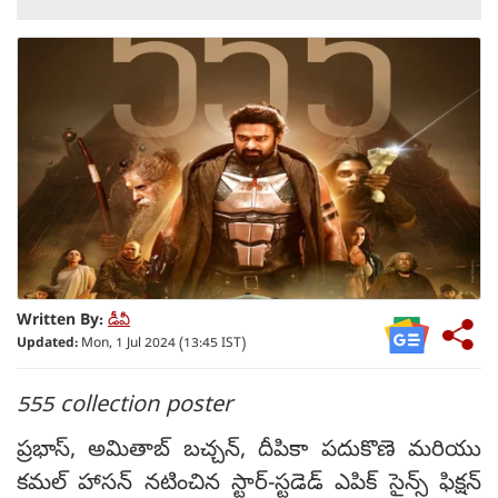
Written By:
డీవీ
Updated:
Mon, 1 Jul 2024 (13:45 IST)
555 collection poster
ప్రభాస్, అమితాబ్ బచ్చన్, దీపికా పదుకొణె మరియు
కమల్ హాసన్ నటించిన స్టార్-స్టడెడ్ ఎపిక్ సైన్స్ ఫిక్షన్