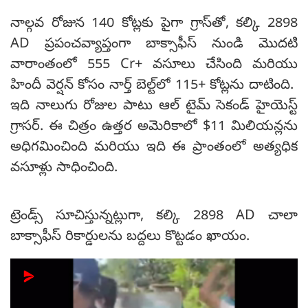
నాల్గవ రోజున 140 కోట్లకు పైగా గ్రాస్‌తో, కల్కి 2898
AD ప్రపంచవ్యాప్తంగా బాక్సాఫీస్ నుండి మొదటి
వారాంతంలో 555 Cr+ వసూలు చేసింది మరియు
హిందీ వెర్షన్ కోసం నార్త్ బెల్ట్‌లో 115+ కోట్లను దాటింది.
ఇది నాలుగు రోజుల పాటు ఆల్ టైమ్ సెకండ్ హైయెస్ట్
గ్రాసర్. ఈ చిత్రం ఉత్తర అమెరికాలో $11 మిలియన్లను
అధిగమించింది మరియు ఇది ఈ ప్రాంతంలో అత్యధిక
వసూళ్లు సాధించింది.
ట్రెండ్స్ సూచిస్తున్నట్లుగా, కల్కి 2898 AD చాలా
బాక్సాఫీస్ రికార్డులను బద్దలు కొట్టడం ఖాయం.