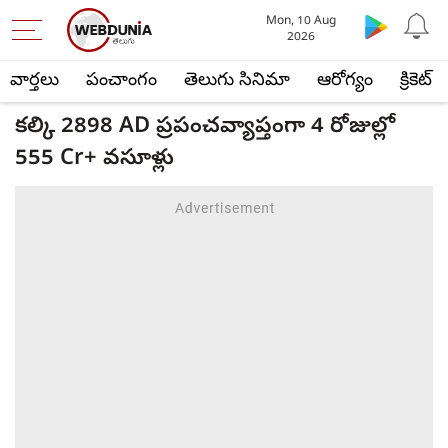
Mon, 10 Aug
2026
వార్తలు
పంచాంగం
తెలుగు సినిమా
ఆరోగ్యం
క్రికెట్
కల్కి 2898 AD ప్రపంచవ్యాప్తంగా 4 రోజుల్లో
555 Cr+ వసూళ్లు