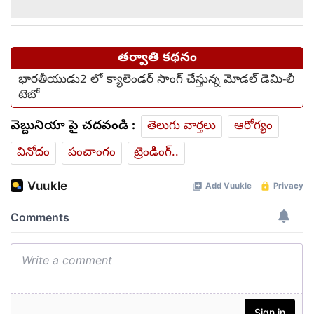
తర్వాతి కథనం
భారతీయుడు2 లో క్యాలెండర్ సాంగ్ చేస్తున్న మోడల్ డెమి-లీ
టెబో
వెబ్దునియా పై చదవండి :
తెలుగు వార్తలు
ఆరోగ్యం
వినోదం
పంచాంగం
ట్రెండింగ్..