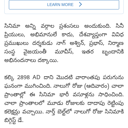
సినిమా అన్ని వర్గాల ప్రశంసలు అందుకుంది. సినీ
ప్రియులు, అభిమానులే కాదు, దేశవ్యాప్తంగా వివిధ
ప్రముఖులు దర్శకుడు నాగ్ అశ్విన్, ప్రభాస్, నిర్మాణ
సంస్థ వైజయంతీ మూవీస్, ఇతర బృందానికి
అభినందనాలు దక్కాయి.
కల్కి 2898 AD దాని మొదటి వారాంతపు పరుగును
ఘనంగా ముగించింది. నాలుగో రోజు (ఆదివారం) చాలా
ప్రాంతాల్లో ఈ సినిమా భారీ వసూళ్లను సాధించింది.
చాలా ప్రాంతాలలో మూడు రోజులకు దాదాపు రెట్టింపు
కలెక్షన్లు వచ్చాయి. నార్త్ బెల్ట్‌లో నాలుగో రోజు సినిమాకి
బిగ్గెస్ట్ డే.