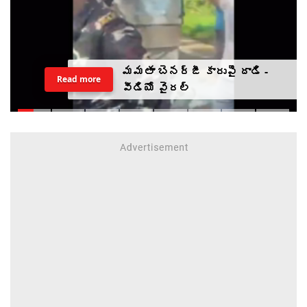
మమతా బెనర్జీ కారుపై దాడి -
Read more
వీడియో వైరల్