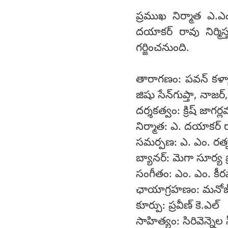
ప్రముఖ నిర్మాత ఎ.ఎ
దయాకర్ రావు నిర్మిస
గర్జించనుంది.
తారాగణం: పవన్ కళ్యా
జిషు సేన్‌గుప్తా, నా
దర్శకత్వం: క్రిష్ జాగర్
నిర్మాత: ఎ. దయాకర్ 
సమర్పణ: ఎ. ఎం. రత్
బ్యానర్: మెగా సూర్య ప్ర
సంగీతం: ఎం. ఎం. కీర
ఛాయాగ్రహణం: మనోజ్
కూర్పు: ప్రవీణ్ కె.ఎల్
సాహిత్యం: సిరివెన్నెల 