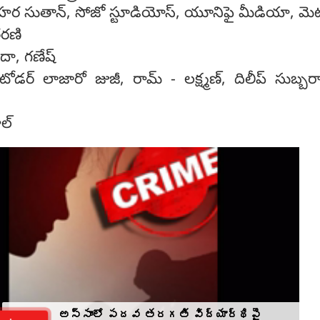
రి హర సుతాన్, సోజో స్టూడియోస్, యూనిఫై మీడియా, మెటా
తరణి
దా, గణేష్
, టోడర్ లాజారో జుజీ, రామ్ - లక్ష్మణ్, దిలీప్ సుబ్బ
ాల్
అస్సాంలో పదవ తరగతి విద్యార్థిపై