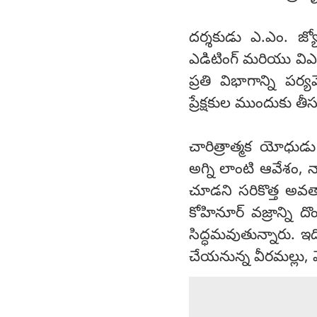
దర్శకుడు ఎ.ఎం. జ్యో
ఎడిటింగ్ మరియు విఎఫ
ప్రతి విభాగాన్ని పర్యవ
ప్రేక్షకుల ముందుకు తీ
చారిత్రాత్మక యోధుడ
అగ్ని లాంటి ఆవేశం
చూడని సరికొత్త అవత
కోహినూర్ వజ్రాన్ని 
సిద్ధమవుతున్నారు. ఇ
చేయనున్న వీరమల్లు, మ