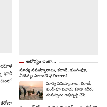
ఆరోగ్యం ఇంకా...
మలయాళ
సూర్య నమస్కారాలు, కరాటే, కుంగ్-ఫూ,
్న భారీ
వీటివల్ల ఎలాంటి ఫలితాలు?
నడంలో
సూర్య నమస్కారాలు, కరాటే,
కుంగ్-ఫూ మూడు కూడా శరీరం,
మనస్సును అభివృద్ధి చేసే
సాధనలే. అయితే వాటి లక్ష్యం,
 కరోనా
ఫలితాల్లో కొంత తేడా ఉంటుంది.