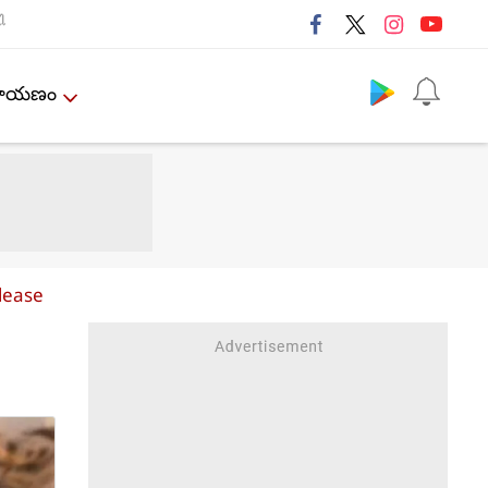
ી
Follow us
ేమాయణం
lease