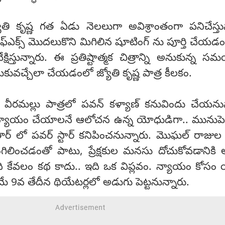
తి కృష్ణ గత ఏడు నెలలుగా అవిశ్రాంతంగా పనిచేస్తున
్ఎక్స్ మొదలుకొని మిగిలిన షూటింగ్ ను పూర్తి చేయడ
ేక్షిస్తున్నారు. ఈ ప్రతిష్టాత్మక చిత్రాన్ని అనుకున్న స
సుకువచ్చేలా చేయడంలో జ్యోతి కృష్ణ పాత్ర కీలకం.
ు వీరమల్లు పాత్రలో పవన్ కళ్యాణ్ కనువిందు చేయనున
, న్యాయం చేయాలనే ఆలోచన ఉన్న యోధుడిగా.. మునుప
ార్ లో పవర్ స్టార్ కనిపించనున్నారు. మొఘల్ రాజుల
దొంగిలించడంతో పాటు, ప్రేక్షకుల మనసు దోచుకోవడాని
ది కేవలం కథ కాదు.. ఇది ఒక విప్లవం. న్యాయం కోసం 
ే 9వ తేదీన థియేటర్లలో అడుగు పెట్టనున్నారు.