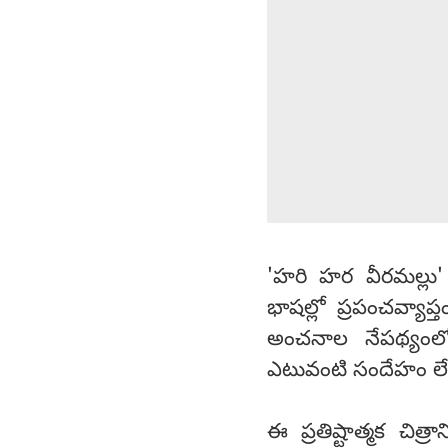
'హరి హర వీరమల్లు'
భాషల్లో ప్రపంచవ్యాప్త
అంచనాల నేపథ్యంల
ఎటువంటి సందేహం లే
ఈ ప్రతిష్టాత్మక చిత్ర