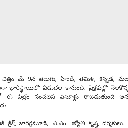
 చిత్రం మే 9న తెలుగు, హిందీ, తమిళ, కన్నడ, 
ంగా భారీస్థాయిలో విడుదల కానుంది. ప్రేక్షకుల్లో నెలకొన
ో ఈ చిత్రం సంచలన వసూళ్లు రాబడుతుంది అ
దు.
ానికి క్రిష్ జాగర్లమూడి, ఎ.ఎం. జ్యోతి కృష్ణ దర్శకులు.