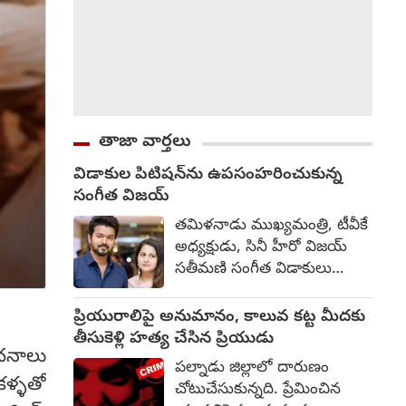
తాజా వార్తలు
విడాకుల పిటిషన్‌ను ఉపసంహరించుకున్న
సంగీత విజయ్
తమిళనాడు ముఖ్యమంత్రి, టీవీకే
అధ్యక్షుడు, సినీ హీరో విజయ్
సతీమణి సంగీత విడాకులు
కోరుతూ దాఖలు చేసిన
పిటిషన్‌ను
ప్రియురాలిపై అనుమానం, కాలువ కట్ట మీదకు
ఉపసంహరించుకున్నారు. దీంతో
తీసుకెళ్లి హత్య చేసిన ప్రియుడు
ంచనాలు
తన భర్త నుంచి విడాకులు
పల్నాడు జిల్లాలో దారుణం
కోరుతూ ఆమె దాఖలు చేసిన కేసు
ళ్ళతో
చోటుచేసుకున్నది. ప్రేమించిన
ముగిసిపోయినట్టు చెంగల్పట్టు