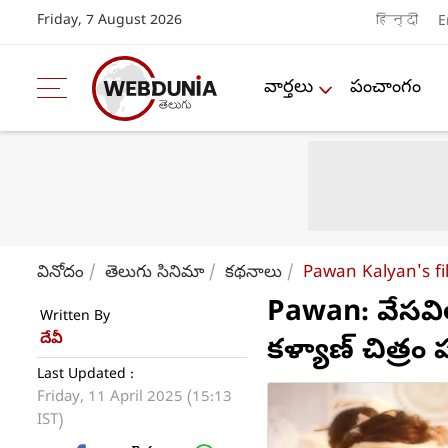
Friday, 7 August 2026
हिन्दी
E
వార్తలు
పంచాంగం
వినోదం
తెలుగు సినిమా
కథనాలు
Pawan Kalyan's fi
Pawan: వేసవి
Written By
దేవీ
కళ్యాణ్ చిత్రం
Last Updated :
Friday, 11 April 2025 (15:13
IST)