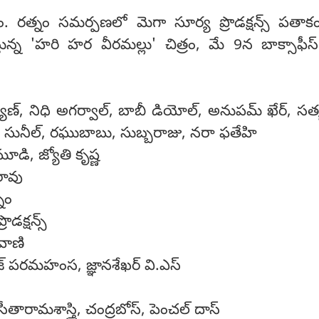
ం. రత్నం సమర్పణలో మెగా సూర్య ప్రొడక్షన్స్ పతాక
్తున్న 'హరి హర వీరమల్లు' చిత్రం, మే 9న బాక్సాఫీస్
ణ్, నిధి అగర్వాల్, బాబీ డియోల్, అనుపమ్ ఖేర్, సత్
జర్, సునీల్, రఘుబాబు, సుబ్బరాజు, నరా ఫతేహి
లమూడి, జ్యోతి కృష్ణ
రావు
నం
ొడక్షన్స్
వాణి
 పరమహంస, జ్ఞానశేఖర్ వి.ఎస్
సీతారామశాస్త్రి, చంద్రబోస్, పెంచల్ దాస్