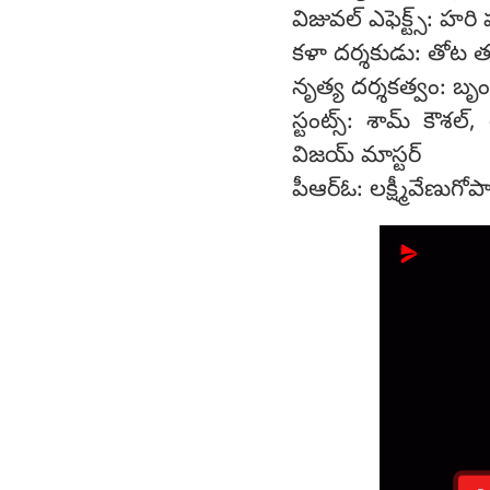
విజువల్ ఎఫెక్ట్స్: హ
కళా దర్శకుడు: తోట 
నృత్య దర్శకత్వం: బృం
స్టంట్స్: శామ్ కౌశల్
విజయ్ మాస్టర్
పీఆర్ఓ: లక్ష్మీవేణుగోప