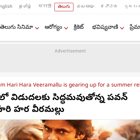
nglish
தமிழ்
मराठी
తెలుగు
മലയാളം
ಕನ್ನಡ
ગુજરાત
తెలుగు సినిమా
ఆరోగ్యం
క్రికెట్
భవిష్యవాణి
ప్ర
lm Hari Hara Veeramallu is gearing up for a summer re
లో విడుదలకు సిద్ధమవుతోన్న పవన్
 హరి హర వీరమల్లు