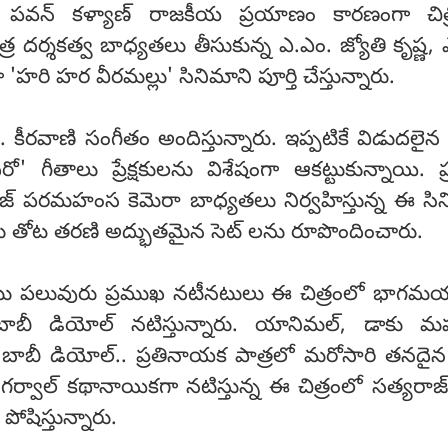
పవన్ కళ్యాణ్ రాజకీయ ప్రయాణం కారణంగా చిత్
త్ర దర్శకత్వ బాధ్యతలు తీసుకున్న ఎ.ఎం. జ్యోతి కృష్ణ, 
హరి హర వీరమల్లు' సినిమాని పూర్తి చేస్తున్నారు.
. కీరవాణి సంగీతం అందిస్తున్నారు. ఇప్పటికే విడుదలై
నాదిరో' గీతాలు ప్రేక్షకులను విశేషంగా ఆకట్టుకున్నాయి. 
 పరమహంస కెమెరా బాధ్యతలు నిర్వహిస్తున్న ఈ సిన
ుడు తోట తరణి అద్భుతమైన సెట్ లను రూపొందించారు.
ాటు పలువురు ప్రముఖ నటీనటులు ఈ చిత్రంలో భాగమయ
 బాబీ డియోల్ నటిస్తున్నారు. యానిమల్, డాకు మహ
్న బాబీ డియోల్.. ప్రతినాయక పాత్రలో మరోసారి తనదైన
గర్వాల్ కథానాయికగా నటిస్తున్న ఈ చిత్రంలో సత్యరాజ్
 పోషిస్తున్నారు.