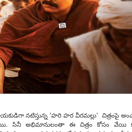
యకుడిగా నటిస్తున్న 'హరి హర వీరమల్లు' చిత్రంపై అ
ాయి. సినీ అభిమానులంతా ఈ చిత్రం కోసం వేయి క