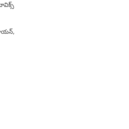
విక్స్
3 ఏళ్లలో టెస్లా అభివృద్ధి చేస్తున్న
'ఆప్టిమస్' వంటి
హ్యూమనాయిడ్ రోబోలు మానవ
వైద్యులను పూర్తిగా భర్తీ చేసి "బెస్ట్
రాయన్,
డాక్టర్లు" అవుతారట.