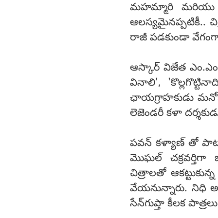
మహమ్మారి మరియు 
ఆలస్యమైనప్పటికీ.. చి
రాజీ పడకుండా వేగంగా '
ఆస్కార్ విజేత ఎం.ఎం
వినాలి', 'కొల్లగొట్టి
ఛాయగ్రాహకుడు మనోజ్
లెజెండరీ కళా దర్శక
పవన్ కళ్యాణ్ తో ప
మొఘల్ చక్రవర్తిగా
చిత్రాలతో ఆకట్టుకున
వేయనున్నారు. నిధి అ
సేన్‌గుప్తా కీలక పాత్రలు