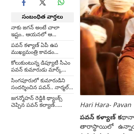
సంబంధిత వార్తలు
నాకు జగన్ అంటే చాలా
ఇష్టం.. ఆయనలో ఆ
లక్షణాలున్నాయ్: కల్వకుంట్ల
పవన్ కళ్యాణ్ ఏపీ ఉప
కవిత
ముఖ్యమంత్రి కావడం
దురదృష్టకరం: కల్వకుంట్ల
కోలుకుంటున్న డిప్యూటీ సీఎం
కవిత (video)
పవన్ కుమారుడు మార్క్
శంకర్ (photo)
సింగపూరులో కుమారుడిని
సందర్శించిన పవన్.. నార్మల్
వార్డుకు షిఫ్ట్
జగన్మోహన్ రెడ్డికి థ్యాంక్స్
Hari Hara- Pavan
చెప్పిన పవన్ కల్యాణ్..
నెట్టింట వైరల్ అవుతున్న
పవన్ కళ్యాణ్ క
థానా
వీడియో
తారాస్థాయిలో ఉన్న