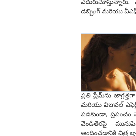
ఎదురుచూస్తున్నారు. చి
డబ్బింగ్ మరియు వీఎఫ
ప్రతి ఫ్రేమ్‌ను జాగ్రత్
మరియు విజువల్ ఎఫెక్ట్స
పడకుండా, ప్రపంచం మె
వెండితెరపై మునుప
అందించడానికి చిత్ర బ