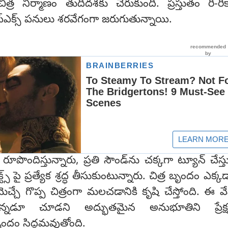
త్ర నిర్మాణం తుదిదశకు చేరుకుంది. ప్రస్తుతం రీ-రికార్
్ఎక్స్ పనులు శరవేగంగా జరుగుతున్నాయి.
తగా రూపొందిస్తున్నారు, ప్రతి సౌండ్‌ను చక్కగా ట్యూన్ చేస్త
్ పై ప్రత్యేక శ్రద్ధ తీసుకుంటున్నారు. చిత్ర బృందం ఎక్క
చ్చే గొప్ప చిత్రంగా మలచడానికి కృషి చేస్తోంది. ఈ వ
ెన్నడూ చూడని అద్భుతమైన అనుభూతిని ప్రేక్ష
ృందం సిద్ధమవుతోంది.