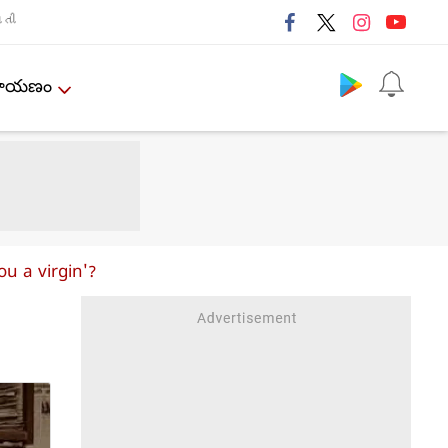
તી
Follow us
ేమాయణం
u a virgin'?