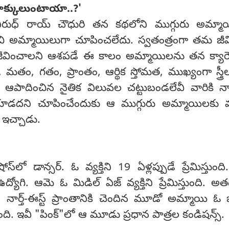
క్కులుంటాయా..?'
అనిరుధ్ రాయ్ చౌధురి తన కథలోని ముగ్గురు అమ్మా
ంచి అమ్మాయిలుగా చూపించలేదు. స్వతంత్రంగా తమ జీవి
జీవించాలని ఆశపడే ఈ కాలం అమ్మాయిలను తన క్యారెక్ట
 మతం, గతం, ప్రాంతం, ఆర్థిక స్తోమత, ముఖ్యంగా స్త్ర
 ఆపాదించిన నైతిక విలువల చట్టుబండలేవీ వారికి 
డకూడదని చూపించేందుకు ఆ ముగ్గురు అమ్మాయిలకు
 ఇచ్చాడు.
‌లో డాన్సర్. ఓ వ్యక్తిని 19 ఏళ్లప్పుడే ప్రేమిస్తుంద
ద్యోగి. ఆమె ఓ మిడిల్ ఏజ్ వ్యక్తిని ప్రేమిస్తుంది. అత
 నార్త్-ఈస్ట్ ప్రాంతానికి చెందిన మూడో అమ్మాయి ఓ 
ుంది. ఇవీ "పింక్"లో ఆ మూడు ప్రధాన పాత్రల కండిషన్స్.