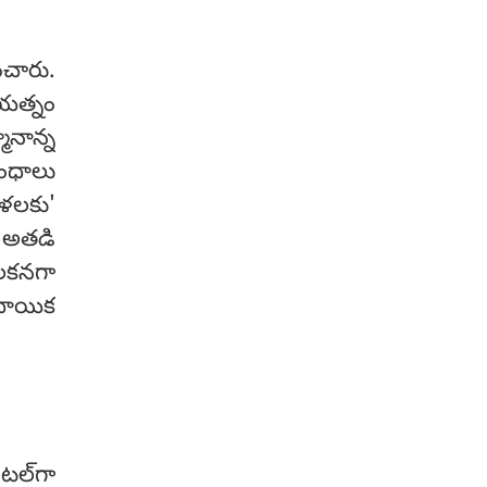
ంచారు.
రయత్నం
ానాన్న
బంధాలు
ళలకు'
, అతడి
లకనగా
రదాయిక
టల్‌గా