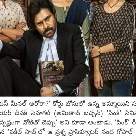
మిస్ మీనల్ అరోరా?' కోర్టు బోనులో ఉన్న అమ్మాయిని 
స్ లాయర్ దీపక్ సెహగల్ (అమితాబ్ బచ్చన్) 'పింక్' సిన
ష్టంగా నోటితో చెప్పు' అని కూడా అంటాడు. 'పింక్' రీమ
 'వకీల్ సాబ్'లో ఆ ప్రశ్న ప్రాసిక్యూటర్ నంద గోపాల్ (ప