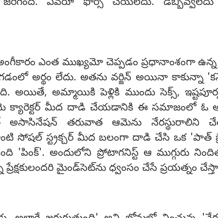
 జరిగింది. ఎవరూ ఫోర్స్ చేయలేదు. డబ్బివ్వలేదు
లేదా అంగీకారం ఎంత ముఖ్యమో చెప్పడం ప్రధానాంశంగా ఉన్
అడగడంలో అర్థం లేదు. అతను వర్జిన్ అయినా కాకున్నా 'కన్
ంది. అయితే, అమ్మాయికి పెళ్లికి ముందు సెక్స్, ఇష్టపూర
మె క్యారెక్టర్ మీద దాడి చేయడానికి ఈ సమాజంలో ఓ అస్
రెక్టర్ అసాసినేషన్ తరువాత ఆమెను నేరస్థురాలిని
 సోషల్ స్ట్రక్చర్‌ మీద బలంగా దాడి చేసి ఒక 'పాత్ బ్రే
ది 'పింక్'. అందులోని ప్రోటాగనిస్ట్ ఆ ముగ్గురు నింద
ప్రేక్షకులందరి మైండ్‌సెట్‌ను ధ్వంసం చేసే ప్రయత్నం చేస్త