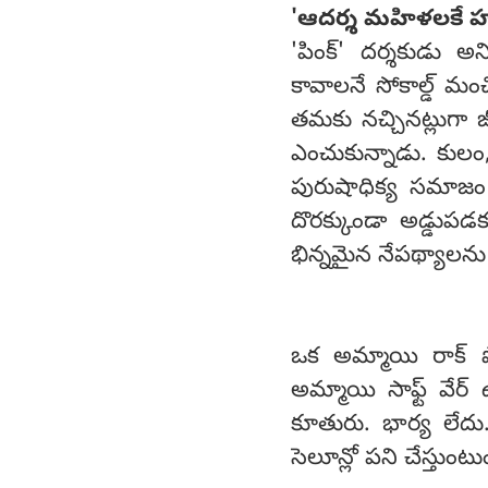
'ఆదర్శ మహిళలకే హ
'పింక్' దర్శకుడు 
కావాలనే సోకాల్డ్ మ
తమకు నచ్చినట్లుగా 
ఎంచుకున్నాడు. కులం,
పురుషాధిక్య సమాజం
దొరక్కుండా అడ్డుప
భిన్నమైన నేపథ్యాలను
ఒక అమ్మాయి రాక్ షోస్
అమ్మాయి సాఫ్ట్ వేర్ ఉ
కూతురు. భార్య లేదు.
సెలూన్లో పని చేస్తుంట