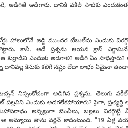
ే, అడిగితే అడిగారు. దానికి వకీల్ సాబ్‌కు ఎందుకం
కోర్టు హాలులోనే జడ్జి ముందర టేబుల్‌ను ఎందుకు విరగ్గొట
గ్గొట్టారు. కానీ, అదే ప్రశ్నను ఆయన క్రాస్ ఎగ్జామినే
ఆ కుర్రాడిని ఎందుకు అడగాలి? అడిగి ఏం సాధిస్తారు
్నా దానివల్ల కేసుకు కలిగే నష్టం లేదా లాభం ఏమైనా ఉంద
చ్చన్ నిస్సంకోచంగా అడిగిన ప్రశ్నను, తెలుగు వకీల
ంట్ పల్లవిని ఎందుకు అడగలేకపోయారు? పైగా, ప్రత్యర్థి
పరాధం అన్నట్లుగా బెంచీలు, బల్లలు విరగ్గొట్టి 
శ్నకు ఆ అమ్మాయి తాను వర్జిన్ కాదంటుంది. "19 ఏళ్ల 