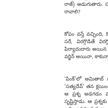
రాజ్) అడుగుతారు. సర
రావాలి?
కోపం వస్తే వచ్చింది, 
సరే, విరగ్గొడితే విర
ఫిర్యాదుదారు అయిన 
వర్జిన్ అయినా, కాకున
'పింక్'లో అమితాబ్ బ
'సత్యదేవ్' తన క్లయి
ఆ ప్రశ్న అడగడం మహా
సృష్టిస్తాడు. ఆ ప్ర