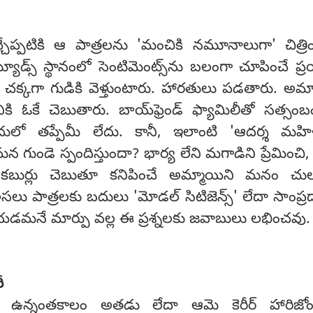
్చేప్పటికి ఆ పాత్రలను 'మంచికి నమూనాలుగా' చిత్రి
యూడ్స్ స్థానంలో సెంటిమెంట్స్‌ను బలంగా చూపించే ప్
 చక్కగా గుడికి వెళ్తుంటారు. హారతులు పడతారు. అమ్మ
ి ఓకే చెబుతారు. బాయ్‌ఫ్రెండ్ ఫ్యామిలీతో సత్సం
దులో తప్పేమీ లేదు. కానీ, ఇలాంటి 'ఆదర్శ మహి
 గుండె స్పందిస్తుందా? భార్య లేని మగాడిని ప్రేమించి
కబుర్లు చెబుతూ కనిపించే అమ్మాయిని మనం చు
లు పాత్రలకు బదులు 'మోడల్ సిటిజెన్స్' లేదా సాంప్
చేయడమనే మార్పు వల్ల ఈ ప్రశ్నలకు జవాబులు లభించవు.
ీ
స్టుగా ఉన్నంతకాలం అతడు లేదా ఆమె కెరీర్ హారిజోం