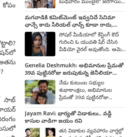
బుధవారం ముంబైలో జరిగాయి.
త కోపం
రూపొందుతోందని తెలిసింది.
బ్లడ్ క్యాన్సర్‌తో పోరాడుతూ 74
ఇందులో పలు షేడ్స్ వున్న
ఏళ్ల వయసులో కన్నుమూసిన
మగవాడికి కమిట్‌మెంట్ ఇవ్వనిదే సినిమా
పాత్రను తను పోషిస్తున్నాడు.
ఆయనకు తుది
ఛాన్సే కాదు సీరియల్ ఛాన్స్ కూడా రాదు,
ప్రభాస్ కు తల్లిదండ్రులుగా మిథున్
నివాళులర్పించేందుకు సినీ
యువతి వీడియో వైరల్
చక్రవర్తి, జయప్రద నటిస్తున్నారు.
సోషల్ మీడియాలో కేస్టింగ్ కౌచ్
రంగానికి చెందిన పలువురు
గురించి ఓ యువతి షేర్ చేసిన
్టాలి?
ప్రముఖులు హాజరయ్యారు. :
వీడియో వైరల్ అవుతోంది. ఆమె
షన్‌లో
అమీర్ ఖాన్, దర్శకుడు అశుతోష్
సెల్ఫీ వీడియోలో మాట్లాడుతూ...
గోవారికర్ నివాళులర్పించారు.
? అతను
నేనేదో సోషల్ మీడియాలో
Genelia Deshmukh: అభిమానుల ప్రేమతో
ప్రదీప్ రావత్ కుటుంబ సభ్యులు,
ా?
వీడియోలు పెడుతుంటాను. ఆ
39వ పుట్టినరోజు జరుపుకున్న జెనీలియా
ప్రముఖులు హాజరయ్యారు.
వీడియోలు చూసి సినిమా ఆఫర్
దేశ్‌ముఖ్
నేడు కుటుంబ సభ్యుల
వుందని ఓ సినిమా కంపెనీవాళ్లు
శుభాకాంక్షలు, అభిమానుల
పిలిచారు. వాళ్లతో డిస్కషన్స్
ప్రేమతో 39వ పుట్టినరోజు
్ సాబ్
అంతా అయ్యాక చివరికి వాళ్లు
జరుపుకుంది జెనీలియా దేశ్‌ముఖ్.
చెప్పిందేమిటంటే... కమిట్మెంట్
 లాయర్
సునీల్ శెట్టి మరియు గీతా ఆర్ట్స్
Jayam Ravi: భార్యతో విడాకులు.. వడ్డీ
కావాలని. దాంతో ఆ అవకాశం
వీరంగం
వంటి ప్రముఖులు కూడా
కాసుల వాడిగా జయం రవి
వద్దని తిరిగి వచ్చేసాను. రెండోసారి
అభిమానులతో కలిసి ఆమెకు
వయసులో
ఇంకొకరు సీరియల్లో అవకాశం
తన విడాకుల వ్యవహారం వార్తల్లో
హృదయపూర్వక శుభాకాంక్షలు