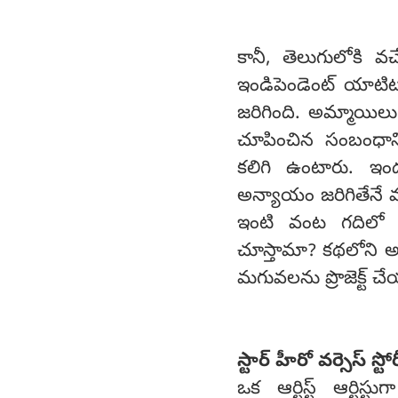
కానీ, తెలుగులోకి వచ
ఇండిపెండెంట్ యాటిట్
జరిగింది. అమ్మాయిలు
చూపించిన సంబంధానిక
కలిగి ఉంటారు. ఇం
అన్యాయం జరిగితేనే మన
ఇంటి వంట గదిలో 
చూస్తామా? కథలోని అస
మగువలను ప్రొజెక్ట్ 
స్టార్ హీరో వర్సెస్ స్టోర
ఒక ఆర్టిస్ట్ ఆర్టి