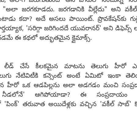
, అలాగే జరుగుతుంది' అని బోనులో నించున్న 'నేరస
డు, "అలా జరగకూడదు. జరగడానికి వీల్లేదు" అని వకీల
ాడు కదా? అదే అసలు పాయింట్. ప్రొవకేషన్‌కు గు
ర్తయ్యాక, 'సరిగ్గా జరిగిందదే యువరానర్' అని డిఫెన్స్
ే ఈ కథలో అద్భుతమైన క్లైమాక్స్.
్‌కు లీడ్ చేసే కీలకమైన మాటను తెలుగు హీరో ఎ
ెలుగు నేటివిటీకి కన్సెంట్ అంటే ఏమిటో ఇంకా తె
మన హీరో ఒక ఆడపిల్లను అలా అడగడం మంచి సంప్
్ నీడలోనే' ఆగిపోయాడా? ఈ సంప్రదాయం న
క్' తరువాత అయిదేళ్లకు వచ్చిన 'వకీల్ సాబ్' కొన్