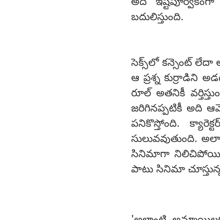
అది ఇష్టపూర్వకంగా
బదులిస్తుంది.
సెక్స్‌లో కన్సెంట్ 
ఆ ప్రశ్న కుర్రాడిని 
రూల్ అతనికీ వర్తిస్తు
జరిగినప్పటికీ అది ఆ
పనికొస్తోంది. క్యా
సులువవుతుంది. అలాంటి
సినిమాగా నిలిచిపోయిం
పాటు సినిమా చూస్తున్న 