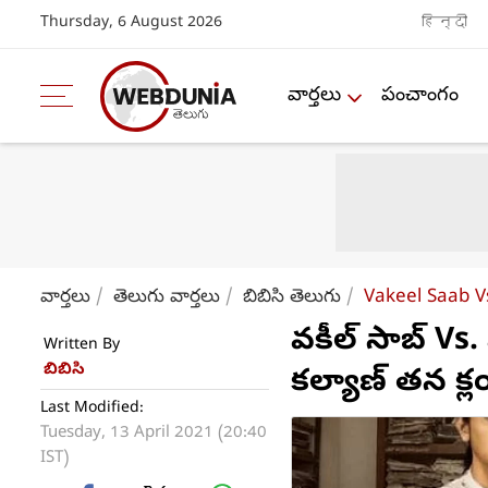
Thursday, 6 August 2026
हिन्दी
వార్తలు
పంచాంగం
వార్తలు
తెలుగు వార్తలు
బిబిసి తెలుగు
Vakeel Saab Vs
వకీల్ సాబ్ Vs.
Written By
బిబిసి
కల్యాణ్ తన క
Last Modified:
Tuesday, 13 April 2021 (20:40
IST)