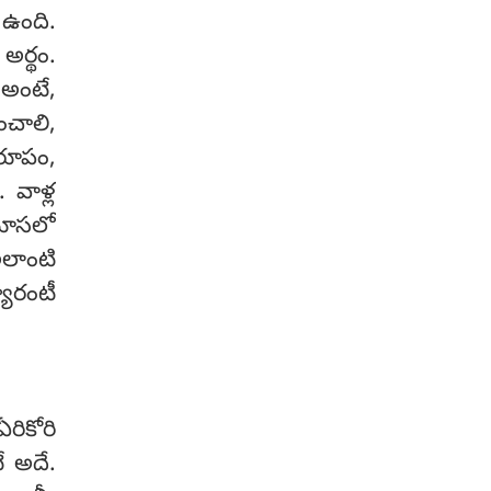
ణ ఉంది.
అర్థం.
 అంటే,
ించాలి,
 రూపం,
 వాళ్ల
 మూసలో
 అలాంటి
యారంటీ
రికోరి
ే అదే.