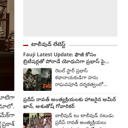
టాలీవుడ్ లేటెస్ట్
Fauji Latest Update: ఫౌజీ కోసం
బ్రిటీషర్లతో పోరాడే యోధునిగా ప్రభాస్ పై
యాక్షన్ సీన్స్
రెబల్ స్టార్ ప్రభాస్
కథానాయకుడిగా హను
రాఘవపూడి దర్శకత్వంలో
రూపొందుతోన్న చిత్రం ఫౌజీ.
సూటిగా
కొద్దిరోజులుగా హైదరాబాద్ లోని
ప్రదీప్ రావత్ అంత్యక్రియలకు హాజరైన అమీర్
కోకాపేటలో చిత్రీకరణ
ిమాలో.
ఖాన్, అశుతోష్ గోవారికర్
జరుగుతోంది. భారతదేశానికి
ేక్‌గా
బాలీవుడ్ టు టాలీవుడ్ నటుడు
స్వాంత్రత్యానికి పూర్వం ఓ
ప్రదీప్ రావత్ అంత్యక్రియలు
్రకాశ్
సైనికుడి గాధతో ఈ సినిమా