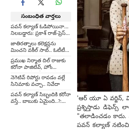
సంబంధిత వార్తలు
పవన్ కల్యాణ్ ఓడిపోయినా...
నిలబడ్డారు: ప్రకాశ్ రాజ్-ప్రెస్
రివ్యూ
జాతిరత్నాలు కలెక్షన్లను
మించని వకీల్ సాబ్.. ఓటీటీలో
లేనేలేదు
ప్రముఖ నిర్మాత దిల్ రాజుకు
కరోనా పాజిటివ్, హోం
క్వారెంటైన్లో 'వకీల్ సాబ్'
నెగెటివ్ రిపోర్టు రావడం వల్లే
ప్రొడ్యూసర్
సినిమాకు వచ్చా.. నివేదా
పవన్ కల్యాణ్ సిబ్బందికి కరోనా
'ఆర్ యూ ఏ వర్జిన్, 
వస్తే.. బాబుకు ఏమైంది..?:
ప్రశ్నిస్తాడు డిఫెన్
మంత్రి అనిల్ ఫైర్
"తలాడించడం కాదు. స్ప
పవన్ కల్యాణ్ నటించిన