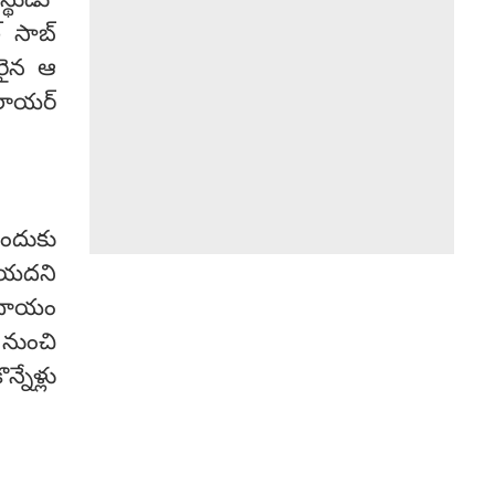
్థుడు'
్ సాబ్
రైన ఆ
 లాయర్
ందుకు
లియదని
రదాయం
ుంచి
నేళ్లు