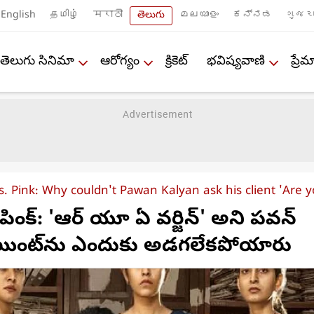
English
தமிழ்
मराठी
తెలుగు
മലയാളം
ಕನ್ನಡ
ગુજરા
తెలుగు సినిమా
ఆరోగ్యం
క్రికెట్
భవిష్యవాణి
ప్ర
. Pink: Why couldn't Pawan Kalyan ask his client 'Are yo
 పింక్: 'ఆర్ యూ ఏ వర్జిన్' అని పవన్
్లయింట్‌ను ఎందుకు అడగలేకపోయారు