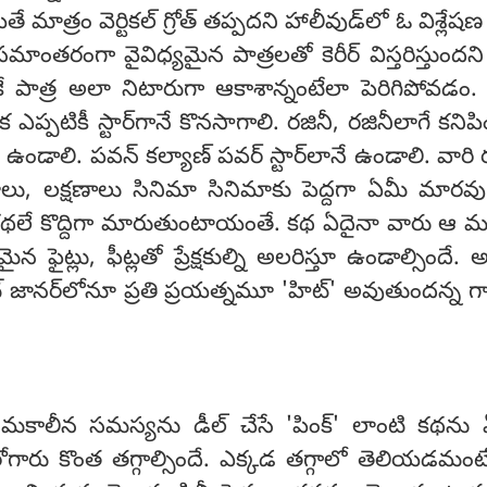
 మాత్రం వెర్టికల్ గ్రోత్ తప్పదని హాలీవుడ్‌లో ఓ విశ్లేష
మాంతరంగా వైవిధ్యమైన పాత్రలతో కెరీర్ విస్తరిస్తుందని 
ే ఒకే పాత్ర అలా నిటారుగా ఆకాశాన్నంటేలా పెరిగిపోవడం.
ఎప్పటికీ స్టార్‌గానే కొనసాగాలి. రజినీ, రజినీలాగే కనిప
ే ఉండాలి. పవన్ కల్యాణ్ పవర్ స్టార్‌లానే ఉండాలి. వారి
ావాలు, లక్షణాలు సినిమా సినిమాకు పెద్దగా ఏమీ మారవు.
 కథలే కొద్దిగా మారుతుంటాయంతే. కథ ఏదైనా వారు ఆ
న ఫైట్లు, ఫీట్లతో ప్రేక్షకుల్ని అలరిస్తూ ఉండాల్సిందే.
ంట్ జానర్‌లోనూ ప్రతి ప్రయత్నమూ 'హిట్' అవుతుందన్న గ్
కాలీన సమస్యను డీల్ చేసే 'పింక్' లాంటి కథను ఏ
ోగారు కొంత తగ్గాల్సిందే. ఎక్కడ తగ్గాలో తెలియడమంట