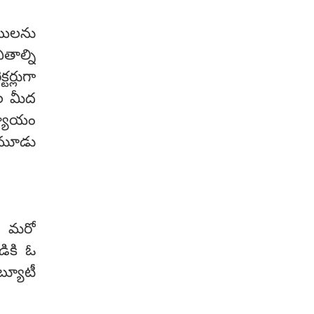
యిలను
తాల్ని
ర్లుగా
ీల మీద
న్యాయం
 మూడు
ి. మరో
డికి ఓ
బ్యూటీ