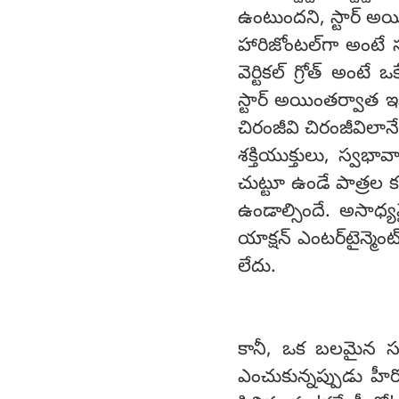
ఉంటుందని, స్టార్ అయితే
హారిజోంటల్‌గా అంటే స
వెర్టికల్ గ్రోత్ అంట
స్టార్ అయింతర్వాత ఇక 
చిరంజీవి చిరంజీవిలాన
శక్తియుక్తులు, స్వభ
చుట్టూ ఉండే పాత్రల
ఉండాల్సిందే. అసాధ్యమై
యాక్షన్ ఎంటర్‌టైన్మె
లేదు.
కానీ, ఒక బలమైన సమ
ఎంచుకున్నప్పుడు హీర