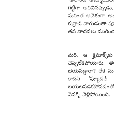
'అలాంటి అమ్మాయిలకు
గట్టిగా అరిచినప్పు
మరింత ఆవేశంగా అంట
కుర్రాడి వాగుడంతా పూ
తన వాదనలు ముగించడమ
మరి, ఆ క్లైమాక్స
చెప్పలేకపోయారు. త
భయపడ్డారా? లేక 
కాదని 'ఫ్యూడల
బయటపడకపోవడంతో 'పిం
వెనక్కి వెళ్లిపోయింది.