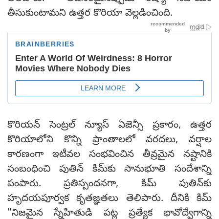
తీసుకుంటామని ఉత్తర కొరియా వెల్లడించింది.
కొరియన్ సెంట్రల్ న్యూస్ ఏజెన్సీ ప్రకారం, ఉత్తర
కొరియాలోని కొన్ని ప్రాంతాలలో వరదలు, వర్షాల
కారణంగా ఇటీవల సంభవించిన తీవ్రమైన నష్టానికి
సంబంధించి పుతిన్ కిమ్‌కు సానుభూతి సందేశాన్ని
పంపారు. ప్రతిస్పందనగా, కిమ్ పుతిన్‌కు
హృదయపూర్వక కృతజ్ఞతలు తెలిపారు. దీనికి కిమ్
"నిజమైన స్నేహితుడి పట్ల ప్రత్యేక భావోద్వేగాన్ని