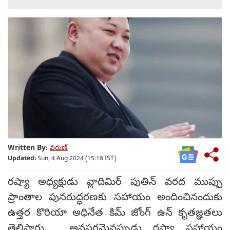
Written By:
వరుణ్
Updated:
Sun, 4 Aug 2024 (15:18 IST)
రష్యా అధ్యక్షుడు వ్లాదిమిర్ పుతిన్ వరద ముప్పు
ప్రాంతాల పునరుద్ధరణకు సహాయం అందించినందుకు
ఉత్తర కొరియా అధినేత కిమ్ జోంగ్ ఉన్ కృతజ్ఞతలు
తెలిపారు. అవసరమైనప్పుడు రష్యా సహాయం