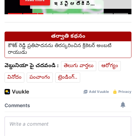
ఇకపై ఆ తేదీని
వెల్లడించాల్సిందే?
తర్వాతి కథనం
కౌశిక్ రెడ్డి ప్రతిపాదనను తిరస్కరించిన క్రికెటర్ అంబటి
రాయుడు
వెబ్దునియా పై చదవండి :
తెలుగు వార్తలు
ఆరోగ్యం
వినోదం
పంచాంగం
ట్రెండింగ్..