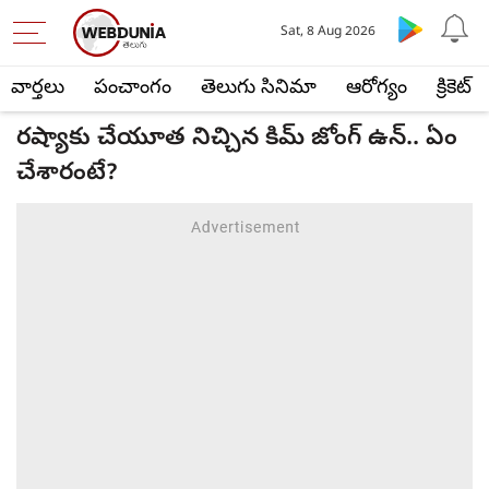
Sat, 8 Aug 2026
వార్తలు
పంచాంగం
తెలుగు సినిమా
ఆరోగ్యం
క్రికెట్
రష్యాకు చేయూత నిచ్చిన కిమ్ జోంగ్ ఉన్.. ఏం
చేశారంటే?