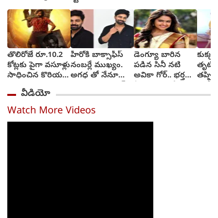
తొలిరోజే రూ.10.2
హీరోకి బాక్సాఫీస్
డెంగ్యూ బారిన
కుక్క
కోట్లకు పైగా వసూళ్లు
నంబర్లే ముఖ్యం.
పడిన సినీ నటి
తృటిల
సాధించిన కొరియన్
అగధ తో నేనూ
అవికా గోర్.. భర్త
తప్పిం
కనకరాజు
ఆశిస్తున్నా: శ్రవణ్
ఏమన్నారంటే?
బాలీవ
వీడియో
రెడ్డి
(video)
రవీనా
(vide
Watch More Videos