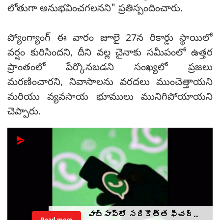
లోతుగా అనుభవించగలనని" ప్రతిస్పందించారు.
ప్యోంగ్యాంగ్ ఈ వారం జూలై 27న రికార్డు స్థాయిలో
వర్షం కురిసిందని, దీని వల్ల చైనాకు సమీపంలో ఉత్తర
ప్రాంతంలో పేర్కొనబడని సంఖ్యలో ప్రజలు
మరణించారని, నివాసాలను వరదలు ముంచెత్తాయని
మరియు వ్యవసాయ భూములు మునిగిపోయాయని
చెప్పారు.
వాట్సాప్‌లో సరికొత్త ఫీచర్..
Read more