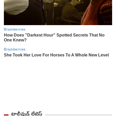
టాలీవుడ్ లేటెస్ట్