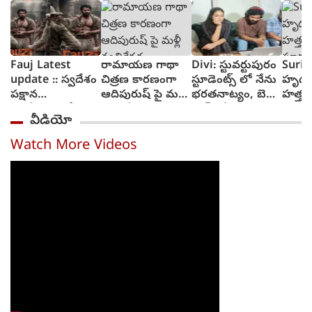
Fauj Latest
రామాయణ గాథా
Divi: స్టువర్టుపురం
Suriy
update :: స్వదేశం
చిత్రణ కారణంగా
స్టూడెంట్స్ లో నేను
హృద
పక్షాన
ఆదిపురుష్ పై మళ్లీ
భరతనాట్యం, బెల్లి
హత్తు
ఆంగ్లేయులతో
వ్యతిరేకత
డాన్స్ చేశా : దివి
సూర్య 
వీడియో
పోరాటానికి దిగిన
విశ్వన
ఫౌజీ గా ప్రభాస్
ట్రైలర్
Watch More Videos