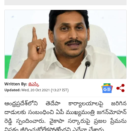
Written By:
జెఎస్కే
Updated:
Wed, 20 Oct 2021 (13:27 IST)
ఆంధ్రప్రదేశ్‌లోని తెదేపా కార్యాలయాలపై జరిగిన
దాడులకు సంబంధించి ఏపీ ముఖ్యమంత్రి జగన్‌మోహన్
రెడ్డి స్పందించారు. వైకాపా సర్కారుపై ప్రజల ప్రేమను
విపక్షం జీర్ణించుకోలేకపోతోందని ఎద్దేవా చేశారు.