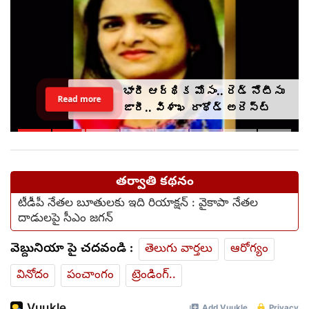
తండ్రి అంత్యక్రియలకు రాని
Read more
కుమార్తెలు.. వీడియో కాల్ ద్వారా
అంతా ముగించేశారు.. (video)
తర్వాతి కథనం
టీడీపీ నేతల బూతులకు ఇది రియాక్షన్ : వైకాపా నేతల
దాడులపై సీఎం జగన్
వెబ్దునియా పై చదవండి :
తెలుగు వార్తలు
ఆరోగ్యం
వినోదం
పంచాంగం
ట్రెండింగ్..