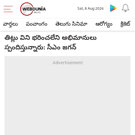
Sat, 8 Aug 2026
వార్తలు
పంచాంగం
తెలుగు సినిమా
ఆరోగ్యం
క్రికెట్
తిట్లు విని భరించలేని అభిమానులు
స్పందిస్తున్నారు: సీఎం జ‌గ‌న్