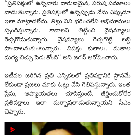
‘‘ప్రతిపక్షంలో ఉన్నవారు దారుణమైన, పరుష పదజాలం
వాడుతున్నారు. ప్రతిపక్షంలో ఉన్నప్పుడు నేను ఎప్పుడూ
ఇలా మాట్లాడలేదు. తిట్లు విని భరించలేని అభిమానులు
స్పందిస్తున్నారు. కావాలని తిట్టించి వైషమ్యాలు
రెచ్చగొడుతున్నారు. వైషమ్యాలు రెచ్చగొట్టి లబ్ధి
పొందాలనుకుంటున్నారు. విపక్షం కులాలు, మతాల
మధ్య చిచ్చు పెడుతోంది’’ అని జగన్‌ ఆరోపించారు.
ఇటీవ‌ల జ‌రిగిన ప్ర‌తి ఎన్నిక‌ల‌లో ప్ర‌తిప‌క్షానికి స్థాన‌మే
లేకుండా ప్ర‌జ‌లు మాకు ఓట్లు వేసి గెలిపిస్తున్నారు. ఇంత
ప్రేమ‌, ఆప్యాయ‌త‌లు చూపిస్తుంటే, జీర్ణించుకోలేక
ప్ర‌తిప‌క్షాలు ఇలా దుర్భాష‌లాడుతున్నాయ‌ని సీఎం
చెప్పారు.