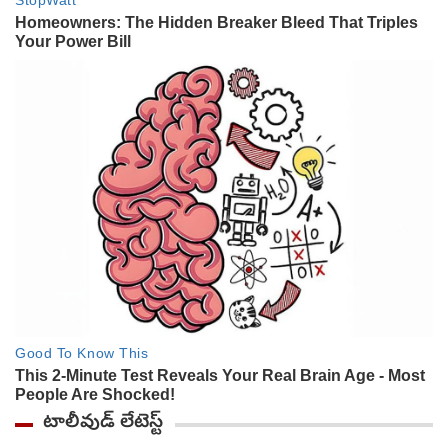
టాలీవుడ్ లేటెస్ట్