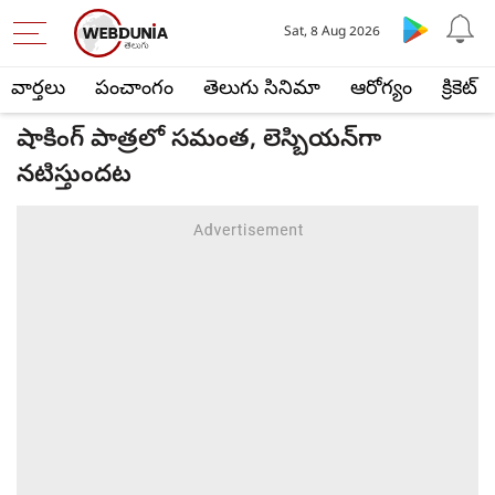
Sat, 8 Aug 2026
వార్తలు
పంచాంగం
తెలుగు సినిమా
ఆరోగ్యం
క్రికెట్
షాకింగ్ పాత్రలో సమంత, లెస్బియన్‌గా
నటిస్తుందట