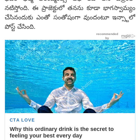
నటిస్తోంది. ఈ ప్రాజెక్టులో తనను కూడా భాగస్వామ్యం
చేసినందుకు ఎంతో సంతోషంగా వుందంటూ ఇన్స్టాలో
పోస్ట్ చేసింది.