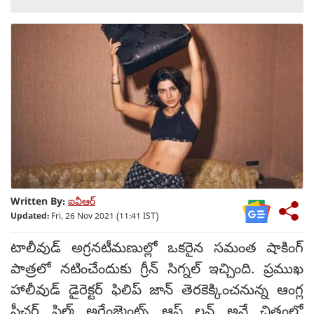
Written By:
ఐవీఆర్
Updated:
Fri, 26 Nov 2021 (11:41 IST)
టాలీవుడ్ అగ్రనటీమణుల్లో ఒకరైన సమంత షాకింగ్
పాత్రలో నటించేందుకు గ్రీన్ సిగ్నల్ ఇచ్చింది. ప్రముఖ
హాలీవుడ్ డైరెక్టర్ ఫిలిప్ జాన్ తెరకెక్కించనున్న ఆంగ్ల
ఫీచర్ ఫిల్మ్ అరేంజ్మెంట్స్ ఆఫ్ లవ్ అనే చిత్రంలో