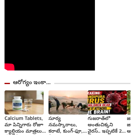
ఆరోగ్యం ఇంకా...
Calcium Tablets,
సూర్య
గుజరాత్‌లో
జా
మా పిన్నిగారు రోజూ
నమస్కారాలు,
అంతుచిక్కని
జా
క్యాల్షియం మాత్రలు
కరాటే, కుంగ్-ఫూ,
వైరస్.. ఇప్పటికే 22
ఆరో