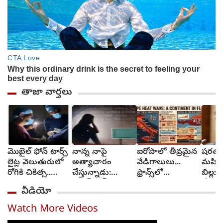
తాజా వార్తలు
మొబైల్ ఫోన్ టార్చ్
నాన్న నాపై
ఐరోపాలో తీవ్రమైన
షరతుల
లైట్ల వెలుతురులో
అత్యాచారం
వేడిగాలులు...
మహిళా 
రోగికి చికిత్స..
చేస్తున్నాడు:
ఫ్రాన్స్‌లో
బిల్ల
ఎక్కడ?
సనత్‌నగర్
కార్చిచ్చులు..
చేయండ
వీడియో
పోలీసులకు బాలిక
రవాణా వ్యవస్థలకు
గాంధీ
ఫిర్యాదు
అంతరాయం
Watch More Videos