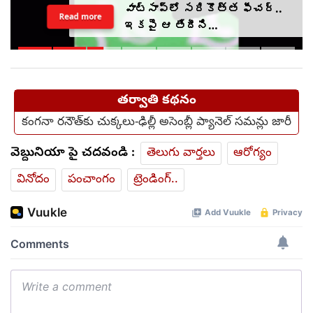
వాట్సాప్‌లో సరికొత్త ఫీచర్..
Read more
ఇకపై ఆ తేదీని
వెల్లడించాల్సిందే?
తర్వాతి కథనం
కంగ‌నా రనౌత్‌కు చుక్కలు-ఢిల్లీ అసెంబ్లీ ప్యానెల్ స‌మ‌న్లు జారీ
వెబ్దునియా పై చదవండి :
తెలుగు వార్తలు
ఆరోగ్యం
వినోదం
పంచాంగం
ట్రెండింగ్..