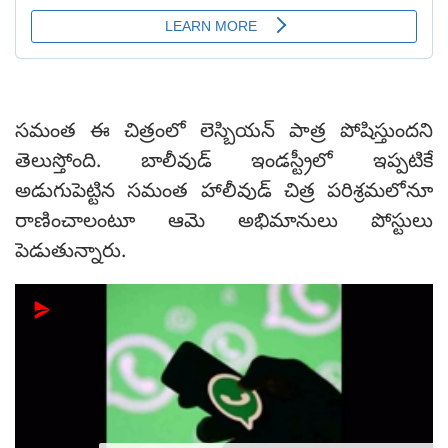
సమంత ఈ చిత్రంలో లెస్బియన్ పాత్ర పోషిస్తుందని
తెలుస్తోంది. బాలీవుడ్ ఇండస్ట్రీలో ఇప్పటికే
అడుగుపెట్టిన సమంత హాలీవుడ్ చిత్ర పరిశ్రమలోనూ
రాణించాలంటూ ఆమె అభిమానులు పోస్టులు
పెడుతున్నారు.