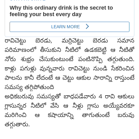
రావిచెట్టు బెరడు, మర్రిచెట్టు బెరడు సమాన
పరిమాణంలో తీసుకుని నీటిలో ఉడకబెట్టి ఆ నీటితో
నోరు శుభ్రం చేసుకుంటుంటే పంటినొప్పి తగ్గుతుంది.
కాళ్లు పగుళ్లు వున్నవారు రావిచెట్టు నుండి సేకరించిన
పాలను కానీ లేదంటే ఆ చెట్టు ఆకుల సారాన్ని రాస్తుంటే
సమస్య తగ్గిపోతుంది
అధికబరువు సమస్యతో బాధపడేవారు 4 రావి ఆకులు
గ్లాసున్నర నీటిలో వేసి ఆ నీళ్లు గ్లాసు అయ్యేవరకూ
మరిగించి ఆ కషాయాన్ని తాగుతుంటే బరువు
తగ్గుతారు.