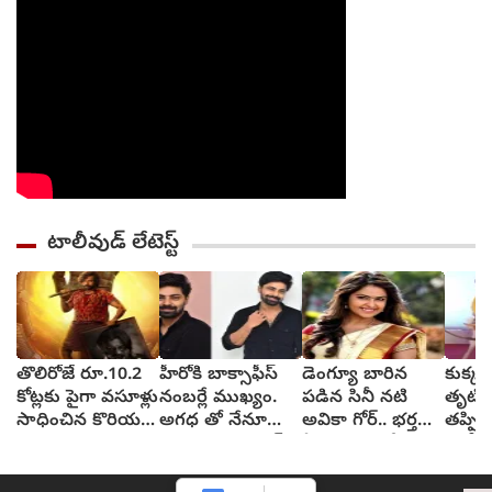
టాలీవుడ్ లేటెస్ట్
తొలిరోజే రూ.10.2
హీరోకి బాక్సాఫీస్
డెంగ్యూ బారిన
కుక్క
కోట్లకు పైగా వసూళ్లు
నంబర్లే ముఖ్యం.
పడిన సినీ నటి
తృటిల
సాధించిన కొరియన్
అగధ తో నేనూ
అవికా గోర్.. భర్త
తప్పిం
కనకరాజు
ఆశిస్తున్నా: శ్రవణ్
ఏమన్నారంటే?
బాలీవ
రెడ్డి
(video)
రవీనా
(vide