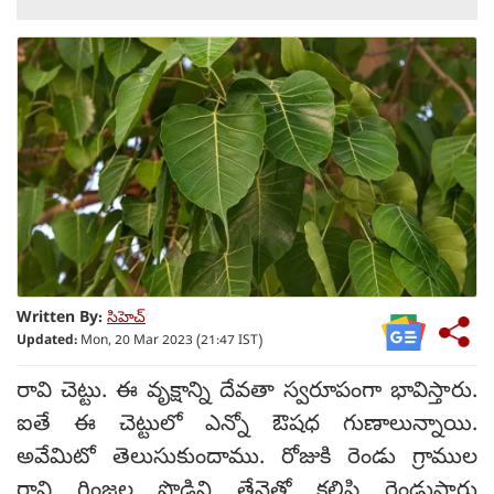
Written By:
సిహెచ్
Updated:
Mon, 20 Mar 2023 (21:47 IST)
రావి చెట్టు. ఈ వృక్షాన్ని దేవతా స్వరూపంగా భావిస్తారు.
ఐతే ఈ చెట్టులో ఎన్నో ఔషధ గుణాలున్నాయి.
అవేమిటో తెలుసుకుందాము. రోజుకి రెండు గ్రాముల
రావి గింజల పొడిని తేనెతో కలిపి రెండుసార్లు