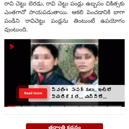
రావి చెట్టు బెరడు, రావి చెట్టు పండ్లు ఉబ్బసం చికిత్సకు
ఎంతగానో సాయపడుతాయి. ఆకలి పెంచడానికి బాగా
పండిని రావిచెట్టు పండ్లను తింటుంటే ఉపయోగం
వుంటుంది.
స్వలింగ సంపర్కులు.. ఇంట్లో
Read more
వ్యతిరేకత... చున్నీతో
ఉరేసుకుని ఆత్మహత్య
తర్వాతి కథనం