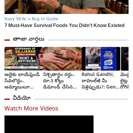
తాాజా వార్తలు
అద్దెకు బాయ్‌ఫ్రెండ్
నిశ్చితార్థం రద్దు..
Rahul Gandhi,
మొబైల్
సేవలొద్దు..
రూ.3 కోట్లు
రాహుల్‌జీ మీ
లైట్ల 
అమ్మాయిలూ
డిమాండ్ చేసిన
పెళ్లెప్పుడు?: GenZ
రోగికి 
మోసపోతారు.. జర
మహిళ.. కేసు
నుంచి ప్రశ్న
ఎక్కడ
వీడియో
జాగ్రత్త : సజ్జనార్
నమోదు
స్ట్రాంగ్ వార్నింగ్
Watch More Videos