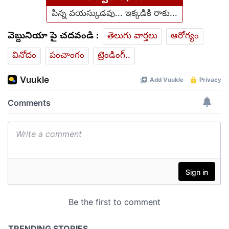
పిన్న వయస్కుడవు... ఇక్కడికి రాకు...
వెబ్దునియా పై చదవండి :
తెలుగు వార్తలు
ఆరోగ్యం
వినోదం
పంచాంగం
ట్రెండింగ్..