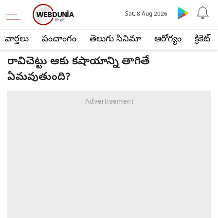
Sat, 8 Aug 2026
వార్తలు
పంచాంగం
తెలుగు సినిమా
ఆరోగ్యం
క్రికెట్
రావిచెట్టు ఆకు కషాయాన్ని తాగితే
ఏమవుతుంది?