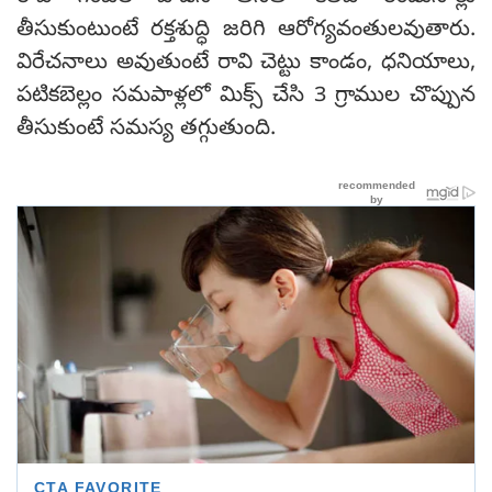
తీసుకుంటుంటే రక్తశుద్ధి జరిగి ఆరోగ్యవంతులవుతారు.
విరేచనాలు అవుతుంటే రావి చెట్టు కాండం, ధనియాలు,
పటికబెల్లం సమపాళ్లలో మిక్స్ చేసి 3 గ్రాముల చొప్పున
తీసుకుంటే సమస్య తగ్గుతుంది.