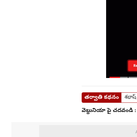
R
తర్వాతి కథనం
శభాష్
వెబ్దునియా పై చదవండి :