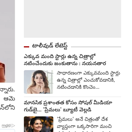
టాలీవుడ్ లేటెస్ట్
ఎక్కువ మంది స్టార్లు ఉన్న చిత్రాల్లో
నటించేందుకు జంకుతాను : నయనతార
సాధారణంగా ఎక్కువమంది స్టార్లు
ఉన్న చిత్రాల్లో ఎంచుకోవడానికి,
నటించడానికి కొంచెం
్నారు.
భయపడతానని స్టార్ హీరోయిన్
ా ఆమె
నయనతార అన్నారు. కన్నడ
మానసిక ప్రశాంతత కోసం సోషల్ మీడియా
్‌లోని
హీరో యశ్ హీరోగా నటించిన
గుడ్‌బై... 'ప్రేమలు' బ్యూటీ వెల్లడి
తాజా చిత్రం టాక్సిక్. గీతూ
'ప్రేమలు' అనే చిత్రంతో దేశ
మోహన్ దాస్ దర్శకత్వం
వ్యాప్తంగా ఒక్కసారిగా మంచి
వహించారు. ఇందులో