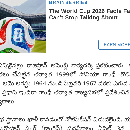
ికైనట్లు రాజస్థాన్ అసెంబ్లీ కార్యదర్శి ప్రకటించారు. కా
్యతలు చేపట్టిన తర్వాత 1999లో సోనియా గాంధీ తొలి
ు. ఆమె ఆగస్టు 1964 నుండి ఫిబ్రవరి 1967 వరకు ఎగు
 ప్రధాని ఇందిరా గాంధీ తర్వాత రాజ్యసభలో ప్రవేశించిన
ురాలు.
సభ స్థానాలు ఖాళీ కావడంతో నోటిఫికేషన్ విడుదలైంది. భూ
్మోహన్ సింగ్ (కాంగ్రెస్) పదవీకాలం ఏప్రిల్ 3వ 