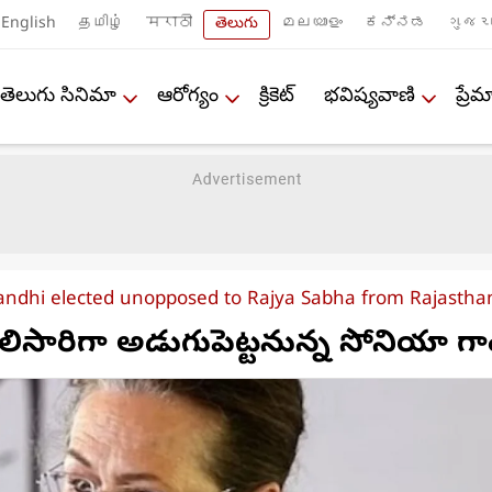
English
தமிழ்
मराठी
తెలుగు
മലയാളം
ಕನ್ನಡ
ગુજરા
తెలుగు సినిమా
ఆరోగ్యం
క్రికెట్
భవిష్యవాణి
ప్ర
andhi elected unopposed to Rajya Sabha from Rajastha
ిసారిగా అడుగుపెట్టనున్న సోనియా గా