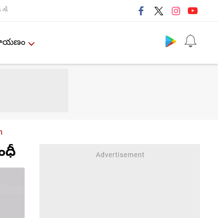
તી
Follow us
ేమాయణం
n
ంధీ