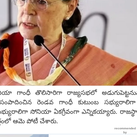
 సోనియా గాంధీ తొలిసారిగా రాజ్యసభలో అడుగుపెట్టనున
 సంపాదించిన రెండవ గాంధీ కుటుంబ సభ్యురాలిగ
్యురాలిగా సోనియా ఏకగ్రీవంగా ఎన్నికయ్యారు. రాజస్థాన
ంలో ఆమె పోటీ చేశారు.