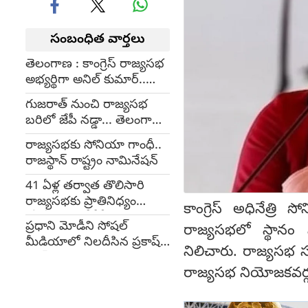
సంబంధిత వార్తలు
తెలంగాణ : కాంగ్రెస్ రాజ్యసభ
అభ్యర్థిగా అనిల్ కుమార్..
ఎవరీయన?
గుజరాత్ నుంచి రాజ్యసభ
బరిలో జేపీ నడ్డా... తెలంగాణ
నుంచి రేణుకా చౌదరి
రాజ్యసభకు సోనియా గాంధీ..
రాజస్థాన్ రాష్ట్రం నామినేషన్
41 ఏళ్ల తర్వాత తొలిసారి
రాజ్యసభకు ప్రాతినిధ్యం
కాంగ్రెస్ అధినేత్రి
కోల్పోయిన టీడీపీ
ప్రధాని మోడీని సోషల్
రాజ్యసభలో స్థానం
మీడియాలో నిలదీసిన ప్రకాష్
నిలిచారు. రాజ్యసభ సభ
రాజ్
రాజ్యసభ నియోజకవర్గ