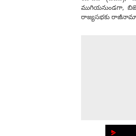
ముగియనుండగా, బిజెపి
రాజ్యసభకు రాజీనామా