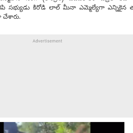
 సభ్యుడు కిరోడి లాల్ మీనా ఎమ్మెల్యేగా ఎన్నికైన 
 చేశారు.