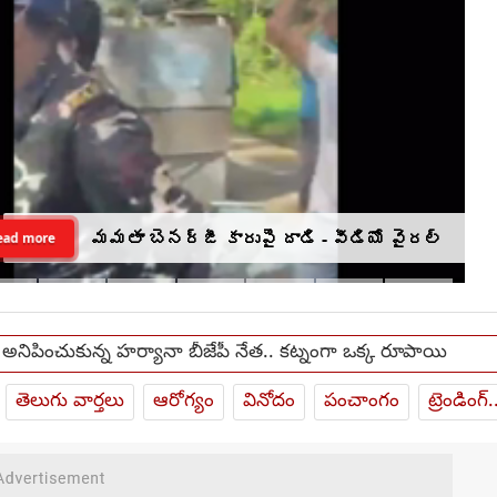
మమతా బెనర్జీ కారుపై దాడి - వీడియో వైరల్
ead more
 అనిపించుకున్న హర్యానా బీజేపీ నేత.. కట్నంగా ఒక్క రూపాయి
తెలుగు వార్తలు
ఆరోగ్యం
వినోదం
పంచాంగం
ట్రెండింగ్.