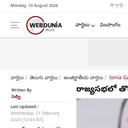
Monday, 10 August 2026
हिन्दी
వార్తలు
పంచాంగం
వార్తలు
తెలుగు వార్తలు
అంతర్జాతీయ వార్తలు
Sonia G
రాజ్యసభలో తొల
Written By
సెల్వి
Last Updated :
Wednesday, 21 February
2024 (12:03 IST)