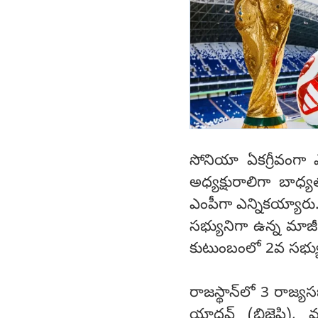
సోనియా ఏకగ్రీవంగా ఎన్న
అధ్యక్షురాలిగా బాధ
ఎంపీగా ఎన్నికయ్యార
సభ్యునిగా ఉన్న మాజీ
కుటుంబంలో 2వ సభ్య
రాజస్థాన్‌లో 3 రాజ్య
యాదవ్ (బిజెపి), మన