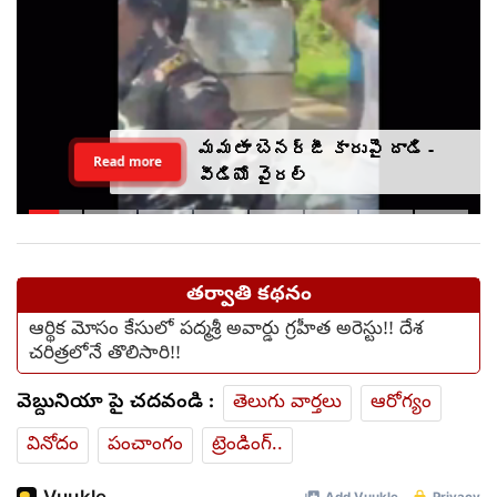
మమతా బెనర్జీ కారుపై దాడి -
Read more
వీడియో వైరల్
తర్వాతి కథనం
ఆర్థిక మోసం కేసులో పద్మశ్రీ అవార్డు గ్రహీత అరెస్టు!! దేశ
చరిత్రలోనే తొలిసారి!!
వెబ్దునియా పై చదవండి :
తెలుగు వార్తలు
ఆరోగ్యం
వినోదం
పంచాంగం
ట్రెండింగ్..