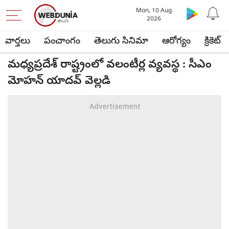
Mon, 10 Aug
2026
వార్తలు
పంచాంగం
తెలుగు సినిమా
ఆరోగ్యం
క్రికెట్
మధ్యప్రదేశ్ రాష్ట్రంలో వలంటీర్ల వ్యవస్థ : సీఎం
మోహన్ యాదవ్ వెల్లడి