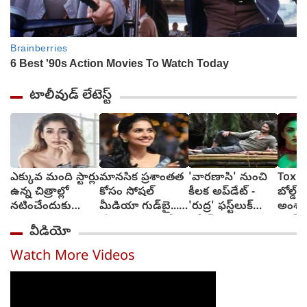
టాలీవుడ్ లేటెస్ట్
ఎక్కువ మంది స్టార్లు
మానసిక ప్రశాంతత
'వారణాసి' నుంచి
Toxic:
ఉన్న చిత్రాల్లో
కోసం సోషల్
కీలక అప్‌డేట్ -
బోల్డ్, ర
నటించేందుకు
మీడియా గుడ్‌బై...
'రుద్ర' ఫస్ట్‌లుక్
అంశా
జంకుతాను :
'ప్రేమలు' బ్యూటీ
రిలీజ్
యష్..
వీడియో
నయనతార
వెల్లడి
అద్వాన
టాక్సిక
Watch More Videos