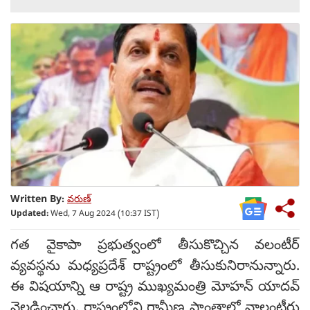
Written By:
వరుణ్
Updated:
Wed, 7 Aug 2024 (10:37 IST)
గత వైకాపా ప్రభుత్వంలో తీసుకొచ్చిన వలంటీర్
వ్యవస్థను మధ్యప్రదేశ్ రాష్ట్రంలో తీసుకునిరానున్నారు.
ఈ విషయాన్ని ఆ రాష్ట్ర ముఖ్యమంత్రి మోహన్ యాదవ్
వెల్లడించారు. రాష్ట్రంలోని గ్రామీణ ప్రాంతాల్లో వాలంటీరు