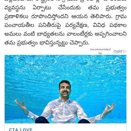
వ్యవస్థను ఏర్పాటు చేసేందుకు తమ ప్రభుత్వం
ప్రణాళికలు రూపొందిస్తోందని ఆయన తెలిపారు. గ్రామ
పంచాయతీల పనితీరుపై పర్యవేక్షణ, వివిధ పథకాల
అమలు వంటి బాధ్యతలను వాలంటీర్లకు అప్పగించాలని
తమ ప్రభుత్వం భావిస్తున్నట్టు చెప్పారు.