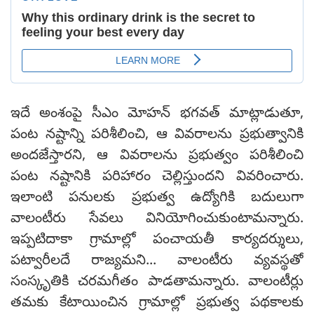
ఇదే అంశంపై సీఎం మోహన్ భగవత్ మాట్లాడుతూ,
పంట నష్టాన్ని పరిశీలించి, ఆ వివరాలను ప్రభుత్వానికి
అందజేస్తారని, ఆ వివరాలను ప్రభుత్వం పరిశీలించి
పంట నష్టానికి పరిహారం చెల్లిస్తుందని వివరించారు.
ఇలాంటి పనులకు ప్రభుత్వ ఉద్యోగికి బదులుగా
వాలంటీరు సేవలు వినియోగించుకుంటామన్నారు.
ఇప్పటిదాకా గ్రామాల్లో పంచాయతీ కార్యదర్శులు,
పట్వారీలదే రాజ్యమని... వాలంటీరు వ్యవస్థతో
సంస్కృతికి చరమగీతం పాడతామన్నారు. వాలంటీర్లు
తమకు కేటాయించిన గ్రామాల్లో ప్రభుత్వ పథకాలకు