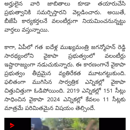
అర్హులైన వారి జాబితాలు కూడా తయారుచేసి
ప్రభుత్వానికి సమర్పిస్తారని వెల్లడించారు. అయితే,
బీజేపీ కార్యకర్తలనే వలంటీర్లుగా నియమించనున్నట్టు
వార్తలు వస్తున్నాయి.
కాగా, ఏపీలో గత ఐదేళ్ల ముఖ్యమంత్రి జగన్మోహన్ రెడ్డి
సారథ్యంలోని వైకాపా ప్రభుత్వంలో వలంటీర్లు
ఇష్టారాజ్యంగా నడుచుకున్నారు. ఈ కారణంగానే వైకాపా
ప్రభుత్వం తీవ్రమైన వ్యతిరేకత మూటగట్టుకుంది.
ఫలితంగా ముగిసిన సార్వత్రిక ఎన్నికల్లో వైకాపా
చిత్తుచిత్తుగా ఓడిపోయింది. 2019 ఎన్నికల్లో 151 సీట్లు
సాధించిన వైకాపా 2024 ఎన్నికల్లో కేవలం 11 సీట్లకు
మాత్రమే పరిమితమైన విషయం తెల్సిందే.