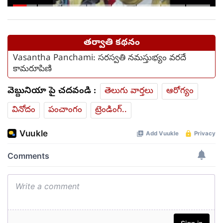
కాదంటూ...
తర్వాతి కథనం
Vasantha Panchami: సరస్వతి నమస్తుభ్యం వరదే
కామరూపిణి
వెబ్దునియా పై చదవండి :
తెలుగు వార్తలు
ఆరోగ్యం
వినోదం
పంచాంగం
ట్రెండింగ్..