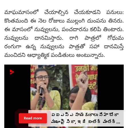
మాఘమాసంలో చేయాల్సిన చేయకూడని పనులు:
కొంతమంది ఈ నెల రోజులు ముల్లంగి దుంపను తినరు.
ఈ మాసంలో నువ్వులను, పంచదారను కలిపి తింటారు.
నువ్వులను దానమిస్తారు. రాగి పాత్రలో గోధుమ
రంగుగా ఉన్న నువ్వులను పాత్రతో సహా దానమిస్తే
మంచిదని ఆధ్యాత్మిక పండితులు అంటున్నారు.
ఏఐఎస్ఎ నాయకురాలు నేహా బోరా
Read more
ముఖంపై సిరా, ఇది జంతర్ మంతర్