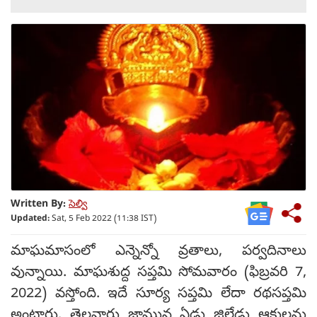
Written By:
సెల్వి
Updated:
Sat, 5 Feb 2022 (11:38 IST)
మాఘమాసంలో ఎన్నెన్నో వ్రతాలు, పర్వదినాలు
వున్నాయి. మాఘశుద్ద సప్తమి సోమవారం (ఫిబ్రవరి 7,
2022) వస్తోంది. ఇదే సూర్య సప్తమి లేదా రథసప్తమి
అంటారు. తెల్లవారు జామున ఏడు జిల్లేడు ఆకులను