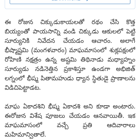
ఈ రోజున చిక్కుడుకాయలతో రథం చేసి కొత్త
బియ్యంతో పాయసాన్ని వండి చిక్కుడు ఆకులలో పెట్టి
సూర్యునికి నివేదన చేయడం ఆచారం. అలాగే
భీష్మాష్టమి (మంగళవారం) మాఘమాసంలో శుక్లపక్షంలో
రోహిణి నక్షత్రం ఉన్న అష్టమి తిథినాడు మధ్యాహ్నం
సూర్యుడు నడినెత్తిన ప్రకాశిస్తూ ఉండగా అభిజిత్
లగ్నంలో భీష్మ పితామహుడు ధ్యాన స్థితుడై ప్రాణాలను
విడిచిపెట్టాడట.
మాఘ ఏకాదశిని భీష్మ ఏకాదశి అని కూడా అంటారు.
ఈరోజున విశేష పూజలు చేయడం ఆనవాయితీ. ఇక
మాఘమాసంలో వచ్చే ప్రతి ఆదివారాలు
మహిమాన్వితాలే.