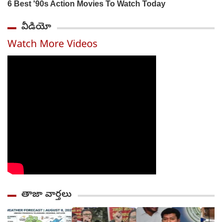
వీడియో
Watch More Videos
తాజా వార్తలు