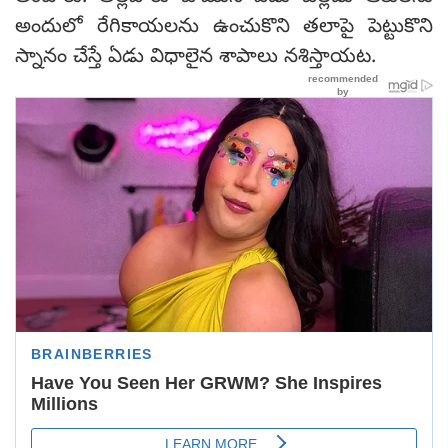
అందులో రేగికాయలను ఉంచుకొని తలాపై పెట్టుకొని
స్నానం చేస్తే ఏడు విధాలైన శాపాలు నశిస్తాయట.