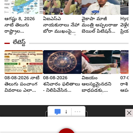
ఆగష్టు 8, 2026
ఏఐఎస్ఎ
వైకాపా మాజీ
Hyde
నాటి తెలుగు
నాయకురాలు నేహా
మంత్రి అప్పలరాజు
వెళ్లేట
రాష్ట్రాల
బోరా ముఖంపై
బెయిల్ పిటిషన్‌
ప్రియు
వాతావరణ సూచన
సిరా, ఇది జంతర్
తిరస్కృతి
వెళ్లాడ
లేటెస్ట్
ఎలా వుందంటే..?
మంతర్ కాదంటూ...
వచ్చే
అంబుల
ఆమె శ
తెచ్చ
08-08-2026 నాటి
08-08-2026
విజయం
07-08
తెలుగు పంచాంగ
శనివారం ఫలితాలు
ఆలస్యమైనదని
రాశి ఫ
వివరాలు ఎలా
- నిలిపివేసిన
బాధపడకు,
ఆపద
వున్నాయంటే?
పనులు పూర్తి
ఎందుకంటే?
ఉన్నవా
చేస్తారు...
ఆదుక