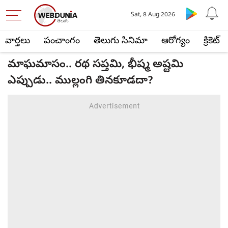
Sat, 8 Aug 2026
వార్తలు
పంచాంగం
తెలుగు సినిమా
ఆరోగ్యం
క్రికెట్
మాఘమాసం.. రథ సప్తమి, భీష్మ అష్టమి
ఎప్పుడు.. ముల్లంగి తినకూడదా?