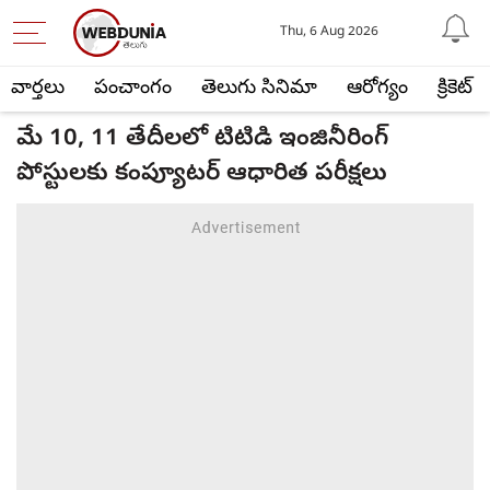
Thu, 6 Aug 2026
వార్తలు
పంచాంగం
తెలుగు సినిమా
ఆరోగ్యం
క్రికెట్
మే 10, 11 తేదీలలో టిటిడి ఇంజినీరింగ్
పోస్టులకు కంప్యూటర్ ఆధారిత పరీక్షలు