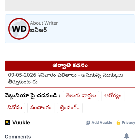
About Writer
ఐవీఆర్
తర్వాతి కథనం
09-05-2026 శనివారం ఫలితాలు - అనుకున్న మొక్కులు
తీర్చుకుంటారు
వెబ్దునియా పై చదవండి :
తెలుగు వార్తలు
ఆరోగ్యం
వినోదం
పంచాంగం
ట్రెండింగ్..