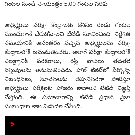
గంటల నుండి సాయంత్రం 5.00 గంటల వరకు
అభ్యర్థులు పరీక్షా కేంద్రాలకు కనీసం రెండు గంటల
ముందుగానే చేరుకోవాలని టిటిడి సూచించింది. నిర్దేశిత
సమయానికి అనంతరం వచ్చిన అభ్యర్థులను పరీక్షా
కేంద్రాలలోకి అనుమతించరు. అలాగే పరీక్షా కేంద్రాలలోకి
ఎలక్ట్రానిక్ పరికరాలు, రిస్ట్ వాచ్‌లు తదితర
వస్తువులను అనుమతించరు. హాల్ టికెట్‌లో పేర్కొన్న
నిబంధనలు, సూచనలను తప్పనిసరిగా పాటిస్తూ
అభ్యర్థులు పరీక్షలకు హాజరు కావాలని టిటిడి విజ్ఞప్తి
చేస్తోంది. ఈ సమాచారాన్ని టిటిడి ప్రధాన ప్రజా
సంబంధాల శాఖ విడుదల చేసింది.