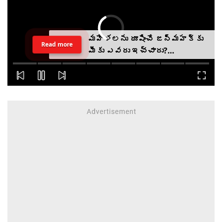
మహిళలను దూషించే జన్మహక్కు
Read more
మీకు ఎవరు ఇచ్చారు?
ఉదయనిధికి ఖుష్బూ ప్రశ్న