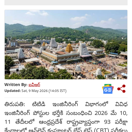
Written By:
ఐవీఆర్
Updated:
Sat, 9 May 2026 (14:05 IST)
తిరుపతి: టిటిడి ఇంజినీరింగ్ విభాగంలో వివిధ
ఇంజినీరింగ్ పోస్టుల భర్తీకి సంబంధించి 2026 మే 10,
11 తేదీలలో ఆంధ్రప్రదేశ్ రాష్ట్రవ్యాప్తంగా 93 పరీక్షా
కేంద్రాలలో ఆన్‌లైన్ కంప్యూటర్ బేస్డ్ టెస్ట్ (CBT) పరీక్షలు