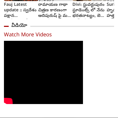
Fauj Latest
రామాయణ గాథా
Divi: స్టువర్టుపురం
Suriy
update :: స్వదేశం
చిత్రణ కారణంగా
స్టూడెంట్స్ లో నేను
హృద
పక్షాన
ఆదిపురుష్ పై మళ్లీ
భరతనాట్యం, బెల్లి
హత్తు
ఆంగ్లేయులతో
వ్యతిరేకత
డాన్స్ చేశా : దివి
సూర్య 
వీడియో
పోరాటానికి దిగిన
విశ్వన
ఫౌజీ గా ప్రభాస్
ట్రైలర్
Watch More Videos