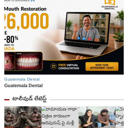
టాలీవుడ్ లేటెస్ట్