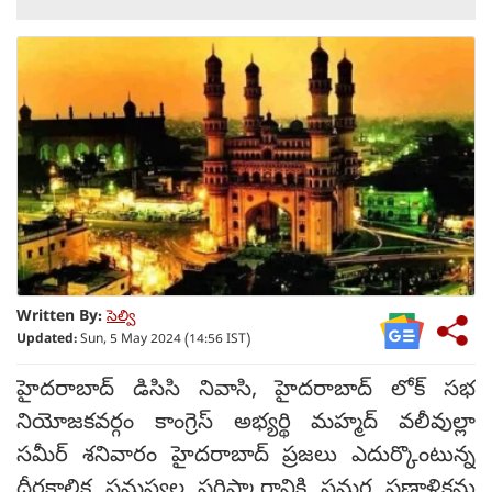
Written By:
సెల్వి
Updated:
Sun, 5 May 2024 (14:56 IST)
హైదరాబాద్ డిసిసి నివాసి, హైదరాబాద్ లోక్ సభ
నియోజకవర్గం కాంగ్రెస్ అభ్యర్థి మహ్మద్ వలీవుల్లా
సమీర్ శనివారం హైదరాబాద్ ప్రజలు ఎదుర్కొంటున్న
దీర్ఘకాలిక సమస్యల పరిష్కారానికి సమగ్ర ప్రణాళికను