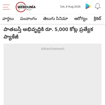
Sat, 8 Aug 2026
వార్తలు
పంచాంగం
తెలుగు సినిమా
ఆరోగ్యం
క్రికెట్
పాతబస్తీ అభివృద్ధికి రూ. 5,000 కోట్ల ప్రత్యేక
ప్యాకేజీ