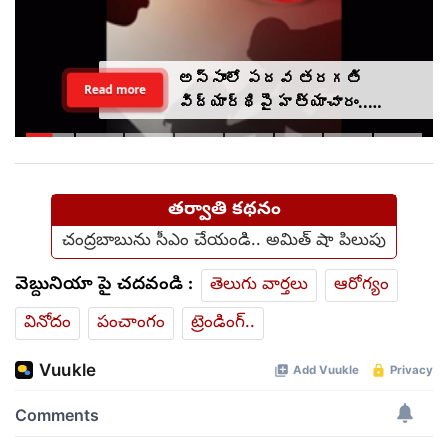
అస్సాంలో పదవ తరగతి
Read more
విద్యార్థిపై హత్యాచారం..
ఫంక్షన్‌కు వెళ్లిన తల్లి..
మంచంపై విగతజీవిగా..?
తర్వాతి కథనం
చంద్రబాబును సీఎం చేయండి.. అమిత్ షా పిలుపు
వెబ్దునియా పై చదవండి :
తెలుగు వార్తలు
ఆరోగ్యం
వినోదం
పంచాంగం
ట్రెండింగ్..