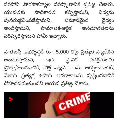
సరిపోని పౌరసౌకర్యాల పరిష్కారానికి ప్రతిజ్ఞ చేశారు.
యువతకు సాధికారత కల్పిస్తామని, విద్యను
పునరుజ్జీవింపజేస్తామని, సమానమైన వైద్యం
అందిస్తామని, సామాజిక-ఆర్థిక అసమానతలను
పరిష్కరిస్తామని హామీ ఇచ్చారు.
పాతబస్తీ అభివృద్ధికి రూ. 5,000 కోట్ల ప్రత్యేక ప్యాకేజీని
అందజేస్తామని, ఇది స్థానిక పరిశ్రమలను
ప్రోత్సహించడానికి, కొత్త వ్యాపారాలను ఆకర్షించడానికి,
వేలాది ప్రత్యక్ష ఉపాధి అవకాశాలను సృష్టించడానికి
దోహదపడుతుందని ఆయన ప్రతిజ్ఞ చేశారు.