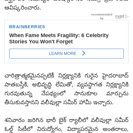
ఆవిష్కరించారు.
చారిత్రాత్మకమైనప్పటికీ నిర్లక్ష్యానికి గురైన హైదరాబాద్
పాతబస్తీకి, అభివృద్ధి లేమితో, వ్యవస్థాగత నిర్లక్ష్యానికి
గురవుతున్న నేపథ్యంలో సానుకూల మార్పును
తీసుకువస్తానని వలీవుల్లా సమీర్ హామీ ఇచ్చారు.
శనివారం జరిగిన భారీ బైక్ ర్యాలీలో వలీవుల్లా సమీర్
ఓల్డ్ సిటీలో నిరుద్యోగం, విద్యాపరమైన అంతరాలు,