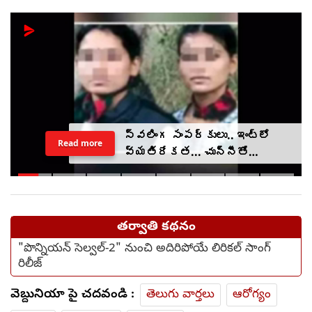
స్వలింగ సంపర్కులు.. ఇంట్లో
Read more
వ్యతిరేకత... చున్నీతో
ఉరేసుకుని ఆత్మహత్య
తర్వాతి కథనం
"పొన్నియన్ సెల్వల్-2" నుంచి అదిరిపోయే లిరికల్ సాంగ్
రిలీజ్
వెబ్దునియా పై చదవండి :
తెలుగు వార్తలు
ఆరోగ్యం