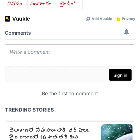
వినోదం
పంచాంగం
ట్రెండింగ్..