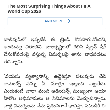
బాలీవుడ్‌లో ఇప్పటికీ ఈ ట్రెండ్‌ కొనసాగుతోందని,
అందువల్ల చిరంజీవి, బాలకృష్ణలతో కలిసి స్క్రీన్ షేర్
చేసుకోవడంపై వస్తున్న విమర్శలపై తాను బాధపడటం
లేదన్నారు.
'వయసు వ్యత్యాసాన్ని ఉద్దేశిస్తూ పలువురు చేసే
కామెంట్స్‌ నన్ను ఏ మాత్రం ఇబ్బంది పెట్టలేదు.
ఎందుకంటే చాలా మంది ఆడియన్స్‌ ముఖ్యంగా ఆయా
హీరోల అభిమానులు ఆ సినిమాలను మెచ్చుకున్నారు.
వాళ్ల విమర్శలను నేను ప్రశంసగానే భావిస్తా. నటుడికి ఈ