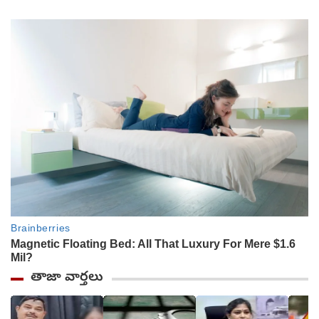
తాజా వార్తలు