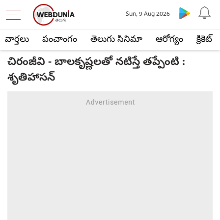
Sun, 9 Aug 2026
వార్తలు
పంచాంగం
తెలుగు సినిమా
ఆరోగ్యం
క్రికెట్
చిరంజీవి - బాలకృష్ణలతో నటిస్తే తప్పేంటి :
శృతిహాసన్