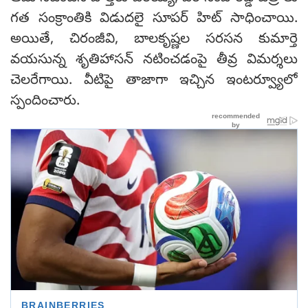
గత సంక్రాంతికి విడుదలై సూపర్ హిట్ సాధించాయి.
అయితే, చిరంజీవి, బాలకృష్ణల సరసన కుమార్తె
వయసున్న శృతిహాసన్ నటించడంపై తీవ్ర విమర్శలు
చెలరేగాయి. వీటిపై తాజాగా ఇచ్చిన ఇంటర్వ్యూలో
స్పందించారు.