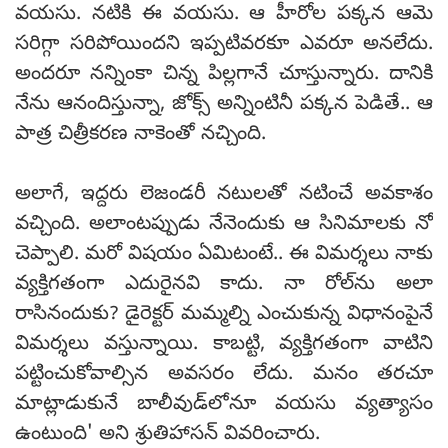
వయసు. నటికి ఈ వయసు. ఆ హీరోల పక్కన ఆమె
సరిగ్గా సరిపోయిందని ఇప్పటివరకూ ఎవరూ అనలేదు.
అందరూ నన్నింకా చిన్న పిల్లగానే చూస్తున్నారు. దానికి
నేను ఆనందిస్తున్నా, జోక్స్‌ అన్నింటినీ పక్కన పెడితే.. ఆ
పాత్ర చిత్రీకరణ నాకెంతో నచ్చింది.
అలాగే, ఇద్దరు లెజండరీ నటులతో నటించే అవకాశం
వచ్చింది. అలాంటప్పుడు నేనెందుకు ఆ సినిమాలకు నో
చెప్పాలి. మరో విషయం ఏమిటంటే.. ఈ విమర్శలు నాకు
వ్యక్తిగతంగా ఎదురైనవి కాదు. నా రోల్‌ను అలా
రాసినందుకు? డైరెక్టర్‌ మమ్మల్ని ఎంచుకున్న విధానంపైనే
విమర్శలు వస్తున్నాయి. కాబట్టి, వ్యక్తిగతంగా వాటిని
పట్టించుకోవాల్సిన అవసరం లేదు. మనం తరచూ
మాట్లాడుకునే బాలీవుడ్‌లోనూ వయసు వ్యత్యాసం
ఉంటుంది' అని శ్రుతిహాసన్‌ వివరించారు.