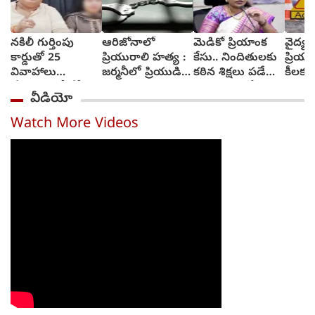
నకిలీ గుర్తింపు
ఆరిజోనాలో
మెడికో ప్రియాంక
వైద్య వ
కార్డుతో 25
ప్రియురాలి హత్య :
కేసు.. నిందితులకు
ప్రియా
వివాహాలు
జర్మనీలో ప్రియుడి
కఠిన శిక్షలు పడేలా
కీలక 
చేసుకున్న బీజేపీ
అరెస్టు
చర్యలు : హోం
సెక్షన్
వీడియో
ఎమ్మెల్యే అల్లుడు
మంత్రి అనిత
పోలీస
Watch More Videos