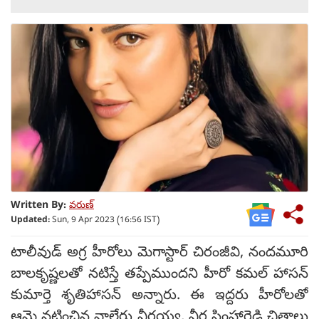
Written By:
వరుణ్
Updated:
Sun, 9 Apr 2023 (16:56 IST)
టాలీవుడ్ అగ్ర హీరోలు మెగాస్టార్ చిరంజీవి, నందమూరి
బాలకృష్ణలతో నటిస్తే తప్పేముందని హీరో కమల్ హాసన్
కుమార్తె శృతిహాసన్ అన్నారు. ఈ ఇద్దరు హీరోలతో
ఆమె నటించిన వాల్తేరు వీరయ్య, వీర సింహారెడ్డి చిత్రాలు