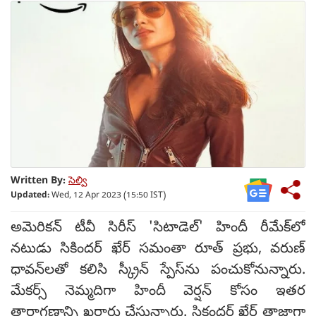
Written By:
సెల్వి
Updated:
Wed, 12 Apr 2023 (15:50 IST)
అమెరికన్ టీవీ సిరీస్ 'సిటాడెల్' హిందీ రీమేక్‌లో
నటుడు సికిందర్ ఖేర్ సమంతా రూత్ ప్రభు, వరుణ్
ధావన్‌లతో కలిసి స్క్రీన్ స్పేస్‌ను పంచుకోనున్నారు.
మేకర్స్ నెమ్మదిగా హిందీ వెర్షన్ కోసం ఇతర
తారాగణాన్ని ఖరారు చేస్తున్నారు. సికందర్ ఖేర్ తాజాగా