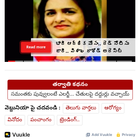
భారీ ఆర్థిక మోసం.. రెడ్ నోటీసు
Read more
జారీ.. విశాఖ రాథోడ్‌‌ అరెస్ట్
తర్వాతి కథనం
సమంతకు పువ్వులంటే ఎలర్జీ... చేతులపై దద్దుర్లు వచ్చాయ్
వెబ్దునియా పై చదవండి :
తెలుగు వార్తలు
ఆరోగ్యం
వినోదం
పంచాంగం
ట్రెండింగ్..