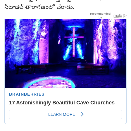
సిటాడెల్ తారాగణంలో చేరాడు.