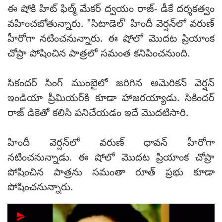
ఈ షోకి హిట్ ఫిల్మ్ మేకర్ ద్వయం రాజ్- డీకే దర్శకత్వం
వహించబోతున్నారు. "సిటాడెల్' హిందీ వెర్షన్‌లో వరుణ్‌
హీరోగా నటించనున్నారు. ఈ షోలో మొదట ప్రియాంక
చోప్రా పోషించిన పాత్రలో సమంత కనిపించనుంది.
సికందర్ సింగ్ ముంబైలో జరిగిన అమెరికన్ వెర్షన్
ఇండియా ప్రీమియర్‌కి కూడా హాజరయ్యాడు. సికిందర్
రాజ్ డికెతో కలిసి పనిచేయడం ఇదే మొదటిసారి.
హిందీ వెర్షన్‌లో వరుణ్ ధావన్ హీరోగా
నటించనున్నాడు. ఈ షోలో మొదట ప్రియాంక చోప్రా
పోషించిన పాత్రను సమంతా రూత్ ప్రభు కూడా
పోషించనున్నారు.