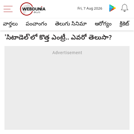
Fri, 7 Aug 2026
వార్తలు
పంచాంగం
తెలుగు సినిమా
ఆరోగ్యం
క్రికెట్
'సిటాడెల్'లో కొత్త ఎంట్రీ.. ఎవరో తెలుసా?