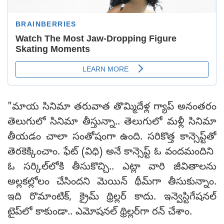
"మాయ సినిమా తరువాత తొమ్మిదేళ్ల గ్యాప్ అనంతరం
తెలుగులో సినిమా తీస్తున్నా.. తెలుగులో మళ్లీ సినిమా
తీయడం చాలా సంతోషంగా ఉంది. సరికొత్త కాన్సెప్ట్‌తో
తెరకెక్కించాం. ఫేట్ (విధి) అనే కాన్సెప్ట్ ఓ వందమందిని
ఓ సర్కిల్‌లోకి తీసుకొచ్చి.. ఎట్లా వారి జీవితాలను
అల్లకల్లోలం చేసిందని మెయిన్ థీమ్‌గా తీసుకున్నాం.
ఇది రొమాంటిక్, క్రైమ్ థ్రిల్లర్ కాదు. ఇన్వెస్టిగేషనల్
టైప్‌లో కాకుండా.. ఎమోషనల్ థ్రిల్లర్‌గా రన్ చేశాం.