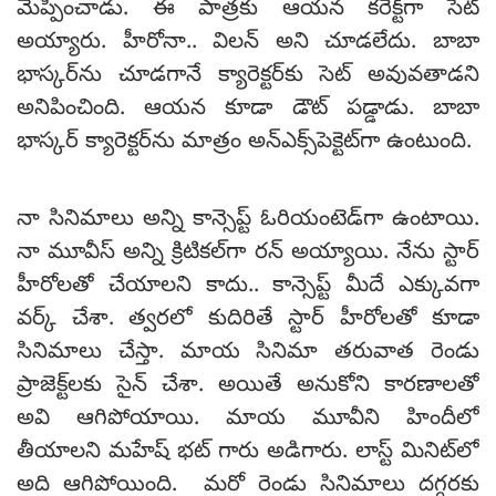
మెప్పించాడు. ఈ పాత్రకు ఆయన కరెక్ట్‌గా సెట్
అయ్యారు. హీరోనా.. విలన్ అని చూడలేదు. బాబా
భాస్కర్‌ను చూడగానే క్యారెక్టర్‌కు సెట్ అవువతాడని
అనిపించింది. ఆయన కూడా డౌట్ పడ్డాడు. బాబా
భాస్కర్ క్యారెక్టర్‌ను మాత్రం అన్‌ఎక్స్‌పెక్టెట్‌గా ఉంటుంది.
నా సినిమాలు అన్ని కాన్సెప్ట్ ఓరియంటెడ్‌గా ఉంటాయి.
నా మూవీస్ అన్ని క్రిటికల్‌గా రన్ అయ్యాయి. నేను స్టార్
హీరోలతో చేయాలని కాదు.. కాన్సెప్ట్‌ మీదే ఎక్కువగా
వర్క్ చేశా. త్వరలో కుదిరితే స్టార్ హీరోలతో కూడా
సినిమాలు చేస్తా. మాయ సినిమా తరువాత రెండు
ప్రాజెక్ట్‌లకు సైన్ చేశా. అయితే అనుకోని కారణాలతో
అవి ఆగిపోయాయి. మాయ మూవీని హిందీలో
తీయాలని మహేష్ భట్ గారు అడిగారు. లాస్ట్ మినిట్‌లో
అది ఆగిపోయింది. మరో రెండు సినిమాలు దగ్గరకు