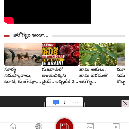
ఆరోగ్యం ఇంకా...
సూర్య
గుజరాత్‌లో
జామ ఆకులు,
మూత్ర
నమస్కారాలు,
అంతుచిక్కని
జామ బెరడుతో
సమస్య
కరాటే, కుంగ్-ఫూ,
వైరస్.. ఇప్పటికే 22
ఆరోగ్య
కొబ్బర
వీటివల్ల ఎలాంటి
మంది మృత్యువాత
ప్రయోజనాలు
ఏమవు
ఫలితాలు?