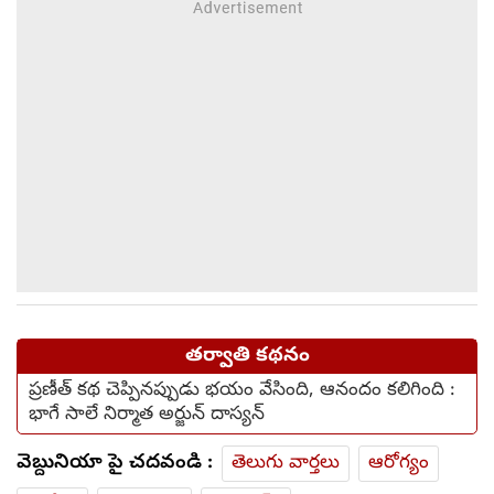
తర్వాతి కథనం
ప్రణీత్ కథ చెప్పినప్పుడు భయం వేసింది, ఆనందం కలిగింది :
భాగే సాలే నిర్మాత అర్జున్ దాస్యన్
వెబ్దునియా పై చదవండి :
తెలుగు వార్తలు
ఆరోగ్యం