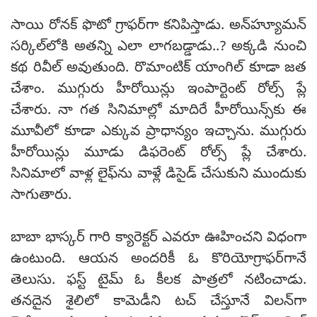
సాయి రోనక్ ఫొటో గ్రాఫర్‌గా కనిపిస్తాడు. అన్‌హ్యూమన్
సర్కిల్‌లోకి అతన్ని ఎలా లాగబడ్డాడు..? అక్కడి నుంచి
కథ రివీల్ అవుతుంది. రొమాంటిక్ యాంగిల్ కూడా జత
చేశాం. ముగ్గురు హీరోయిన్లు ఇంపార్టెంట్ రోల్స్ ప్లే
చేశారు. నా గత సినిమాల్లో మాదిరే హీరోయిన్స్‌కు ఈ
మూవీలో కూడా ఎక్కువ ప్రాధాన్యం ఇచ్చాను. ముగ్గురు
హీరోయిన్లు మూడు డిఫరెంట్ రోల్స్ ప్లే చేశారు.
సినిమాలో వాళ్ల లైఫ్‌ను వాళ్లే డిసైడ్ చేసుకుని ముందుకు
సాగుతారు.
బాబా భాస్కర్ గారి క్యారెక్టర్‌ ఎవరూ ఊహించని విధంగా
ఉంటుంది. ఆయన అందరికీ ఓ కొరియోగ్రాఫర్‌గానే
తెలుసు. ఫస్ట్ టైమ్ ఓ కీలక పాత్రలో నటించాడు.
తనదైన శైలిలో కామెడీని టచ్ చేస్తూనే విలన్‌గా