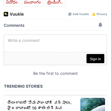
వినోదం
పంచాంగం
ట్రెండింగ్..