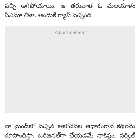
వచ్చి ఆగిపోయాయి. ఆ తరువాత ఓ మలయాళం
సినిమా తీశా. అందుకే గ్యాప్ వచ్చింది.
నా మైండ్‌లో వచ్చిన ఆలోచనల ఆధారంగానే కథలను
రూపొందిస్తా. ఒరిజనల్‌గా చేయడమే నాకిష్టం. సర్కిల్