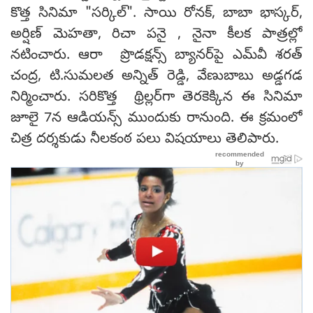
కొత్త సినిమా "సర్కిల్". సాయి రోనక్, బాబా భాస్కర్,
అర్షిణ్‌ మెహతా, రిచా పనై , నైనా కీలక పాత్రల్లో
నటించారు. ఆరా ప్రొడక్షన్స్ బ్యానర్‌పై ఎమ్‌వీ శరత్
చంద్ర, టి.సుమలత అన్నిత్ రెడ్డి, వేణుబాబు అడ్డగడ
నిర్మించారు. సరికొత్త థ్రిల్లర్‌గా తెరకెక్కిన ఈ సినిమా
జూలై 7న ఆడియన్స్ ముందుకు రానుంది. ఈ క్రమంలో
చిత్ర దర్శకుడు నీలకంఠ పలు విషయాలు తెలిపారు.