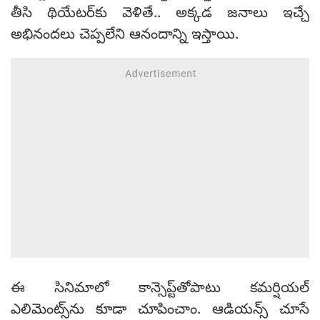
తీసి థియేటర్‌కు వెళితే.. అక్కడ జనాలు ఇచ్చే
అభినందలు చెప్పలేని ఆనందాన్ని ఇస్తాయి.
ఈ సినిమాలో కాన్సెప్ట్‌తోపాటు కమర్షియల్
ఎలిమెంట్స్‌ను కూడా చూపించాం. ఆడియన్స్ చూసే