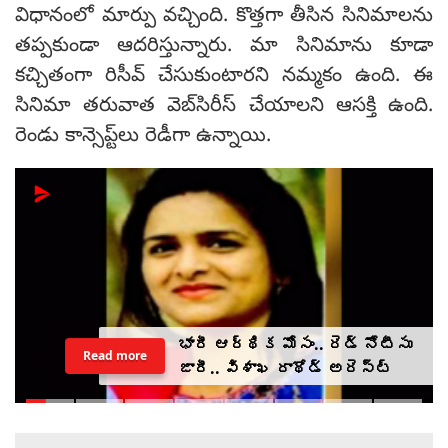
విధానంలో మార్పు వచ్చింది. కొత్తగా తీసిన సినిమాలను
తప్పకుండా ఆదరిస్తున్నారు. మా సినిమాను కూడా
కచ్చితంగా రిసీవ్ చేసుకుంటారని నమ్మకం ఉంది. ఈ
సినిమా తరువాత వెబ్‌సిరీస్ చేయాలని ఆసక్తి ఉంది.
రెండు కాన్సెప్ట్‌లు రెడీగా ఉన్నాయి.
భారీ ఆర్థిక మోసం.. రెడ్ నోటీసు
Read more
జారీ.. విశాఖ రాథోడ్‌‌ అరెస్ట్