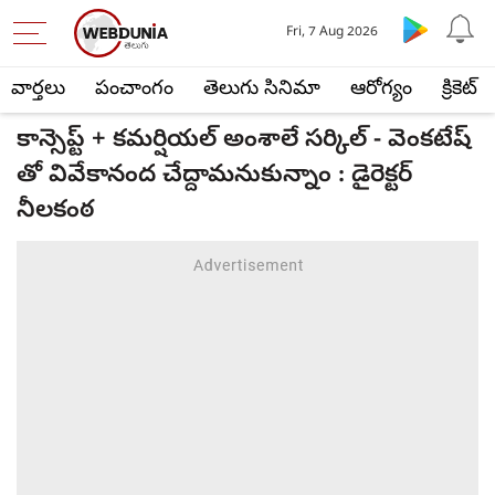
Fri, 7 Aug 2026
వార్తలు
పంచాంగం
తెలుగు సినిమా
ఆరోగ్యం
క్రికెట్
కాన్సెప్ట్‌ + కమర్షియల్ అంశాలే సర్కిల్ - వెంకటేష్
తో వివేకానంద చేద్దామనుకున్నాం : డైరెక్టర్
నీలకంఠ