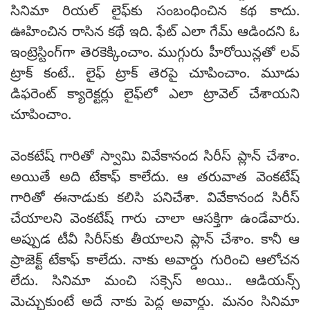
సినిమా రియల్‌ లైఫ్‌కు సంబంధించిన కథ కాదు.
ఊహించిన రాసిన కథే ఇది. ఫేట్ ఎలా గేమ్ ఆడిందని ఓ
ఇంట్రెస్టింగ్‌గా తెరకెక్కించాం. ముగ్గురు హీరోయిన్లతో లవ్
ట్రాక్ కంటే.. లైఫ్ ట్రాక్ తెరపై చూపించాం. మూడు
డిఫరెంట్ క్యారెక్టర్లు లైఫ్‌లో ఎలా ట్రావెల్ చేశాయని
చూపించాం.
వెంకటేష్ గారితో స్వామి వివేకానంద సిరీస్‌ ప్లాన్ చేశాం.
అయితే అది టేకాఫ్ కాలేదు. ఆ తరువాత వెంకటేష్‌
గారితో ఈనాడుకు కలిసి పనిచేశా. వివేకానంద సిరీస్‌
చేయాలని వెంకటేష్ గారు చాలా ఆసక్తిగా ఉండేవారు.
అప్పుడ టీవీ సిరీస్‌కు తీయాలని ప్లాన్ చేశాం. కానీ ఆ
ప్రాజెక్ట్ టేకాఫ్ కాలేదు. నాకు అవార్డు గురించి ఆలోచన
లేదు. సినిమా మంచి సక్సెస్ అయి.. ఆడియన్స్
మెచ్చుకుంటే అదే నాకు పెద్ద అవార్డు. మనం సినిమా