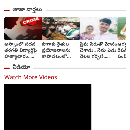
తాజా వార్తలు
అస్సాంలో పదవ
పొగాకు రైతుల
ప్రేమ పేరుతో మోసం
ఆగస్టు
తరగతి విద్యార్థిపై
ప్రయోజనాలను
చేశాడు.. నేను ఏడు
రేషన్ 
హత్యాచారం..
కాపాడటంలో
నెలల గర్భిణి..
పంపిణ
ఫంక్షన్‌కు వెళ్లిన
సర్కారు విఫలం..
న్యాయం కావాలి
తెలంగ
వీడియో
తల్లి.. మంచంపై
వైఎస్ జగన్
(video)
విగతజీవిగా..?
Watch More Videos