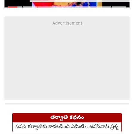
తర్వాతి కథనం
పవన్ కల్యాణ్‌కు కావలసింది ఏమిటి?: జనసేనాని ప్రశ్న