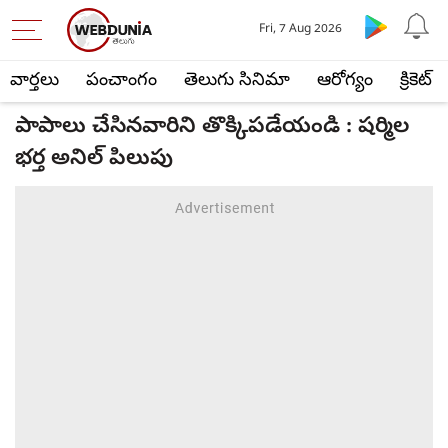
Fri, 7 Aug 2026
వార్తలు
పంచాంగం
తెలుగు సినిమా
ఆరోగ్యం
క్రికెట్
పాపాలు చేసినవారిని తొక్కిపడేయండి : షర్మిల
భర్త అనిల్ పిలుపు