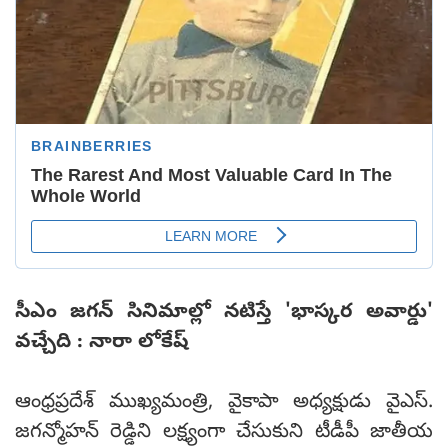
సీఎం జగన్‌ సినిమాల్లో నటిస్తే 'భాస్కర అవార్డు'
వచ్చేది : నారా లోకేష్
ఆంధ్రప్రదేశ్ ముఖ్యమంత్రి, వైకాపా అధ్యక్షుడు వైఎస్.
జగన్మోహన్ రెడ్డిని లక్ష్యంగా చేసుకుని టీడీపీ జాతీయ