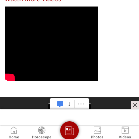
Watch More Videos
వైరల్
Home
Horoscope
Photos
Videos