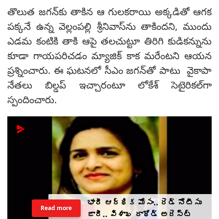
తొలుత జగన్‌కు తాకిన ఆ గులకరాయి అక్కడితో ఆగక
పక్కనే ఉన్న వెల్లంపల్లి శ్రీనివాస్‌ను తాకిందని, ముందు
ఎడమ కంటికి తాకి ఆపై తలచుట్టూ తిరిగి కుడికన్నును
కూడా గాయపరిచడం మ్యాజిక్ కాక మరేంటని ఆయన
ప్రశ్నించారు. ఈ ఘటనలో సీఎం జగన్‌తో పాటు వైకాపా
నేతలు బిల్డప్ ఇచ్చారంటూ లోకేశ్ సెటైరికల్‌గా
స్పందించారు.
భారీ ఆర్థిక మోసం.. రెడ్ నోటీసు
Read more
జారీ.. విశాఖ రాథోడ్‌‌ అరెస్ట్