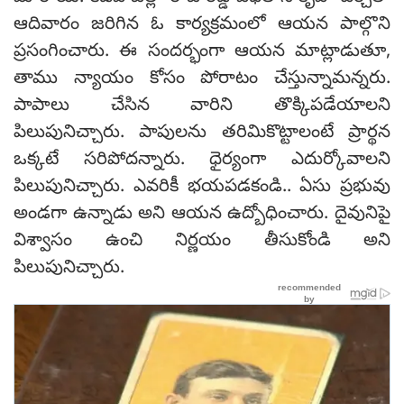
ఆదివారం జరిగిన ఓ కార్యక్రమంలో ఆయన పాల్గొని
ప్రసంగించారు. ఈ సందర్భంగా ఆయన మాట్లాడుతూ,
తాము న్యాయం కోసం పోరాటం చేస్తున్నామన్నరు.
పాపాలు చేసిన వారిని తొక్కిపడేయాలని
పిలుపునిచ్చారు. పాపులను తరిమికొట్టాలంటే ప్రార్థన
ఒక్కటే సరిపోదన్నారు. ధైర్యంగా ఎదుర్కోవాలని
పిలుపునిచ్చారు. ఎవరికీ భయపడకండి.. ఏసు ప్రభువు
అండగా ఉన్నాడు అని ఆయన ఉద్బోధించారు. దైవునిపై
విశ్వాసం ఉంచి నిర్ణయం తీసుకోండి అని
పిలుపునిచ్చారు.