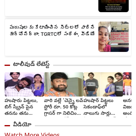
టాలీవుడ్ లేటెస్ట్
హుషారు పిట్టలు,
వారి వల్లే 'చెన్నై లవ్
హుషార్‌ పిట్టలు
అనకాప
బిగ్ స్క్రీన్ పైన
స్టోరీ రూ. 50 కోట్ల
సెకండాఫ్‌లో
విజయా
తనను తను
గ్రాసర్ గా నిలిచింది -
నాలుగు సార్లు
అంది
చూసుకుని చెంప
సాయి రాజేష్
ఏడ్చాను : చరణ్‌
కోరుకు
వీడియో
పగలగొట్టుకున్న
అర్జున్‌
సోనూ
నటుడు, వీడియో