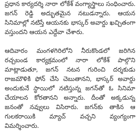
ప్రధాన కార్యదర్శి నారా లోకేశ్ వంగ్యాస్త్రాలు సంధించారు.
జగన్ రెడ్డి అద్భుతమైన నటుడన్నారు. ఆయన
సినిమాల్లో నటిస్తే ఆయనకు భాస్కర్ అవార్డు ఖచ్చితంగా
వస్తుందని ఆయన ఎద్దేవా చేశారు.
ఆదివారం మంగళగిరిలోని నీరుకొండలో జరిగిన
రచ్చబండ కార్యక్రమంలో నారా లోకేశ్ పాల్గొని
మాట్లాడుతూ, జగన్ నటన గురించి దర్శకుడు
రాజమౌళికి ఫోన్ చేసి చెబుతానని, భాస్కర్ అవార్డు
అందుకునే స్థాయిలో నటిస్తున్న జగన్‌తో ఓ సినిమా
చేయాలన కోరతానని అన్నారు. దీంతో అక్కడున్న
జనంతో నవ్వులు విసిరారు. జగన్‌కు తాకిన ఆ
గులకరాయికి మ్యాచ్ వచ్చని వ్యంగ్యంగా
విమర్శించారు.