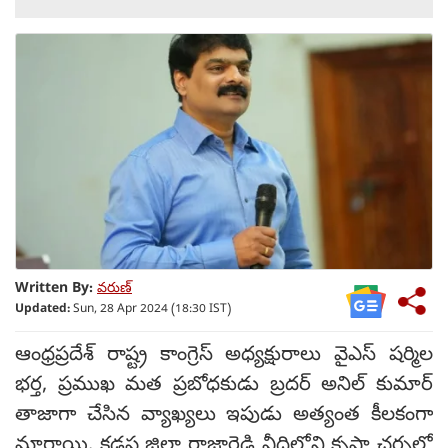
Written By:
వరుణ్
Updated:
Sun, 28 Apr 2024 (18:30 IST)
ఆంధ్రప్రదేశ్ రాష్ట్ర కాంగ్రెస్ అధ్యక్షురాలు వైఎస్ షర్మిల
భర్త, ప్రముఖ మత ప్రబోధకుడు బ్రదర్ అనిల్ కుమార్
తాజాగా చేసిన వ్యాఖ్యలు ఇపుడు అత్యంత కీలకంగా
మారాయి. కడప జిల్లా రాజారెడ్డి వీధిలోని కృపా చర్చలో