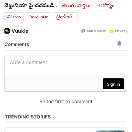
వెబ్దునియా పై చదవండి :
తెలుగు వార్తలు
ఆరోగ్యం
వినోదం
పంచాంగం
ట్రెండింగ్..