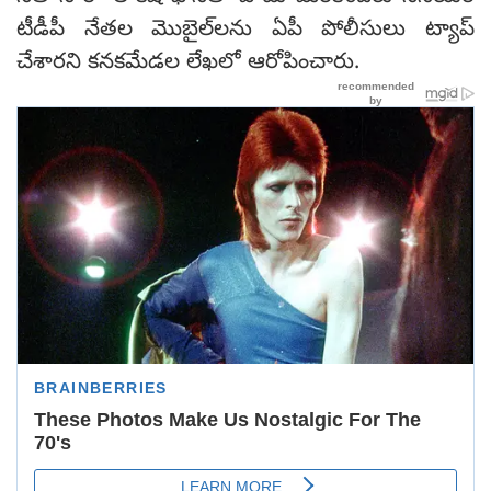
టీడీపీ నేతల మొబైల్‌లను ఏపీ పోలీసులు ట్యాప్
చేశారని కనకమేడల లేఖలో ఆరోపించారు.