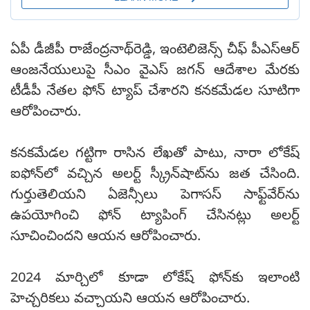
ఏపీ డీజీపీ రాజేంద్రనాథ్‌రెడ్డి, ఇంటెలిజెన్స్‌ చీఫ్‌ పీఎస్‌ఆర్‌
ఆంజనేయులుపై సీఎం వైఎస్‌ జగన్‌ ఆదేశాల మేరకు
టీడీపీ నేతల ఫోన్‌ ట్యాప్‌ చేశారని కనకమేడల సూటిగా
ఆరోపించారు.
కనకమేడల గట్టిగా రాసిన లేఖతో పాటు, నారా లోకేష్
ఐఫోన్‌లో వచ్చిన అలర్ట్ స్క్రీన్‌షాట్‌ను జత చేసింది.
గుర్తుతెలియని ఏజెన్సీలు పెగాసస్ సాఫ్ట్‌వేర్‌ను
ఉపయోగించి ఫోన్ ట్యాపింగ్ చేసినట్లు అలర్ట్
సూచించిందని ఆయన ఆరోపించారు.
2024 మార్చిలో కూడా లోకేష్ ఫోన్‌కు ఇలాంటి
హెచ్చరికలు వచ్చాయని ఆయన ఆరోపించారు.