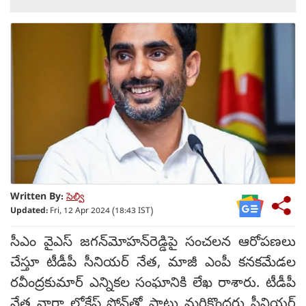
Written By:
సెల్వి
Updated:
Fri, 12 Apr 2024 (18:43 IST)
సీఎం వైఎస్‌ జగన్‌మోహన్‌రెడ్డిపై సంచలన ఆరోపణలు
చేస్తూ టీడీపీ సీనియర్‌ నేత, మాజీ ఎంపీ కనకమేడల
రవీంద్రకుమార్‌ ఎన్నికల సంఘానికి లేఖ రాశారు. టీడీపీ
నేత నారా లోకేష్‌ ఫోన్‌తో పాటు మరికొందరు సీనియర్‌