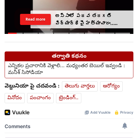
అస్సాంలో పదవ తరగతి
Read more
విద్యార్థిపై హత్యాచారం..
ఫంక్షన్‌కు వెళ్లిన తల్లి..
మంచంపై విగతజీవిగా..?
తర్వాతి కథనం
ఎన్నికల ప్రచారానికి వెళ్లాలి... మధ్యంతర బెయిల్ ఇవ్వండి :
మనీశ్ సిసోడియా
వెబ్దునియా పై చదవండి :
తెలుగు వార్తలు
ఆరోగ్యం
వినోదం
పంచాంగం
ట్రెండింగ్..