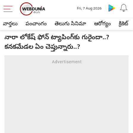
Fri, 7 Aug 2026
వార్తలు
పంచాంగం
తెలుగు సినిమా
ఆరోగ్యం
క్రికెట్
నారా లోకేష్ ఫోన్ ట్యాపింగ్‌కు గురైందా..?
కనకమేడల ఏం చెప్తున్నారు..?