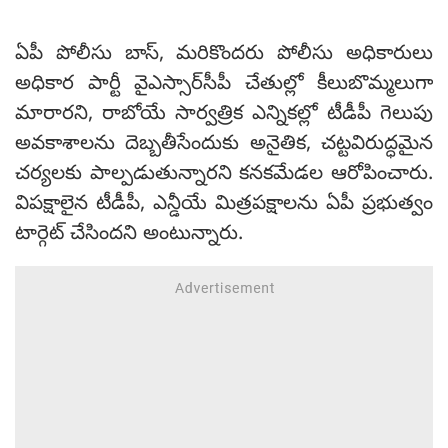
ఏపీ పోలీసు బాస్, మరికొందరు పోలీసు అధికారులు
అధికార పార్టీ వైఎస్సార్‌సీపీ చేతుల్లో కీలుబొమ్మలుగా
మారారని, రాబోయే సార్వత్రిక ఎన్నికల్లో టీడీపీ గెలుపు
అవకాశాలను దెబ్బతీసేందుకు అనైతిక, చట్టవిరుద్ధమైన
చర్యలకు పాల్పడుతున్నారని కనకమేడల ఆరోపించారు.
విపక్షాలైన టీడీపీ, ఎన్డీయే మిత్రపక్షాలను ఏపీ ప్రభుత్వం
టార్గెట్ చేసిందని అంటున్నారు.