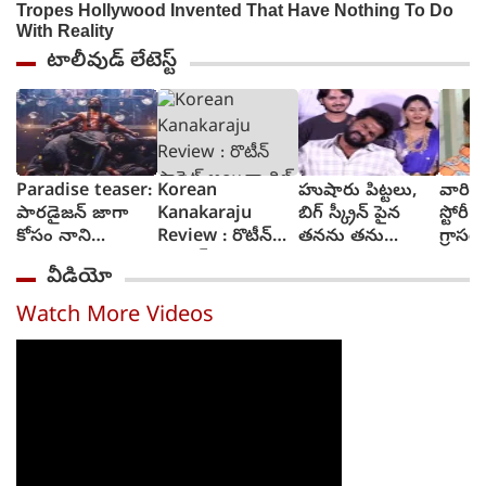
టాలీవుడ్ లేటెస్ట్
Paradise teaser:
Korean
హుషారు పిట్టలు,
వారి వల
పారడైజన్ జాగా
Kanakaraju
బిగ్ స్క్రీన్ పైన
స్టోరీ 
కోసం నాని
Review : రొటీన్
తనను తను
గ్రాసర్
రక్తపాతం స్రుష్టించిన
ఫార్మెట్ అయినా
చూసుకుని చెంప
సాయి 
వీడియో
టీజర్ వచ్చేసింది
థ్రిల్ కలిగించే కథగా
పగలగొట్టుకున్న
కొరియన్ కనకరాజు
నటుడు, వీడియో
Watch More Videos
- రివ్యూ
వైరల్