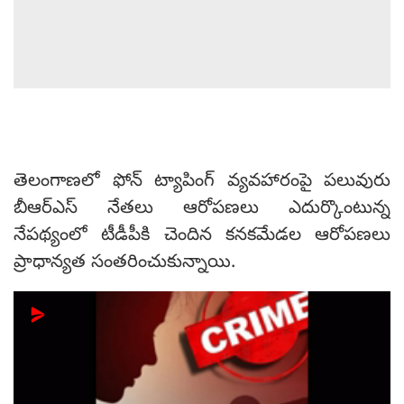
తెలంగాణలో ఫోన్ ట్యాపింగ్ వ్యవహారంపై పలువురు
బీఆర్‌ఎస్ నేతలు ఆరోపణలు ఎదుర్కొంటున్న
నేపథ్యంలో టీడీపీకి చెందిన కనకమేడల ఆరోపణలు
ప్రాధాన్యత సంతరించుకున్నాయి.