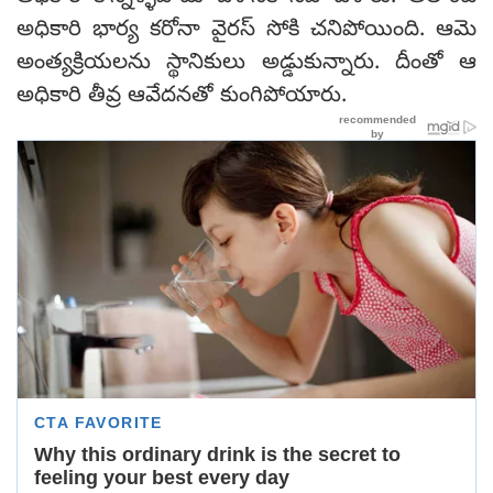
అధికారి భార్య కరోనా వైరస్ సోకి చనిపోయింది. ఆమె
అంత్యక్రియలను స్థానికులు అడ్డుకున్నారు. దీంతో ఆ
అధికారి తీవ్ర ఆవేదనతో కుంగిపోయారు.