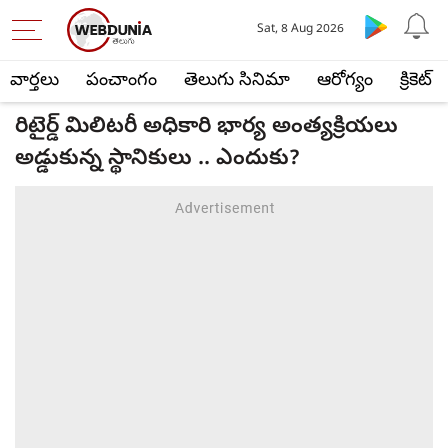
Sat, 8 Aug 2026
వార్తలు
పంచాంగం
తెలుగు సినిమా
ఆరోగ్యం
క్రికెట్
రిటైర్డ్ మిలిటరీ అధికారి భార్య అంత్యక్రియలు
అడ్డుకున్న స్థానికులు .. ఎందుకు?