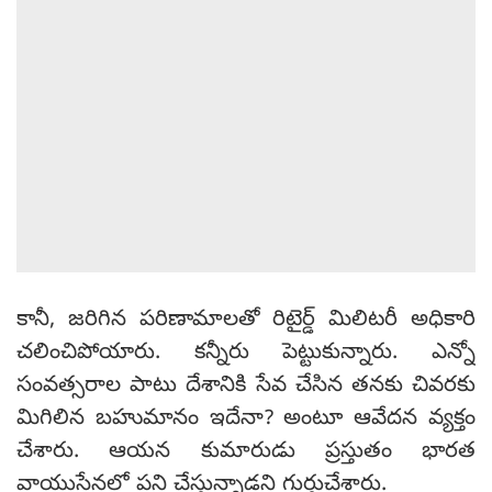
కానీ, జరిగిన పరిణామాలతో రిటైర్డ్ మిలిటరీ అధికారి
చలించిపోయారు. కన్నీరు పెట్టుకున్నారు. ఎన్నో
సంవత్సరాల పాటు దేశానికి సేవ చేసిన తనకు చివరకు
మిగిలిన బహుమానం ఇదేనా? అంటూ ఆవేదన వ్యక్తం
చేశారు. ఆయన కుమారుడు ప్రస్తుతం భారత
వాయుసేనలో పని చేస్తున్నాడని గుర్తుచేశారు.