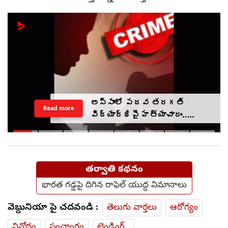
అస్సాంలో పదవ తరగతి
Read more
విద్యార్థిపై హత్యాచారం..
ఫంక్షన్‌కు వెళ్లిన తల్లి..
మంచంపై విగతజీవిగా..?
తర్వాతి కథనం
భారత గడ్డపై దిగిన రాఫెల్ యుద్ధ విమానాలు
వెబ్దునియా పై చదవండి :
తెలుగు వార్తలు
ఆరోగ్యం
వినోదం
పంచాంగం
ట్రెండింగ్..