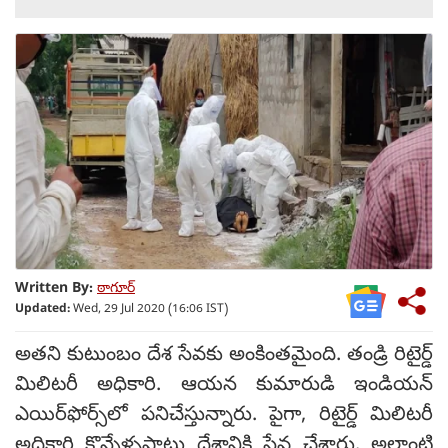
Written By:
ఠాగూర్
Updated:
Wed, 29 Jul 2020 (16:06 IST)
అతని కుటుంబం దేశ సేవకు అంకింతమైంది. తండ్రి రిటైర్డ్
మిలిటరీ అధికారి. ఆయన కుమారుడి ఇండియన్
ఎయిర్‌ఫోర్స్‌లో పనిచేస్తున్నారు. పైగా, రిటైర్డ్ మిలిటరీ
అధికారి కొన్నేళ్ళపాటు దేశానికి సేవ చేశారు. అలాంటి