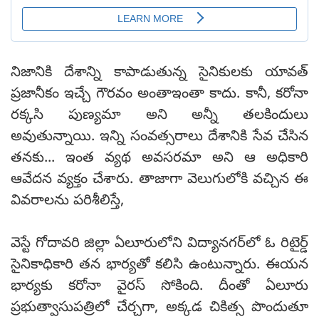
నిజానికి దేశాన్ని కాపాడుతున్న సైనికులకు యావత్
ప్రజానీకం ఇచ్చే గౌరవం అంతాఇంతా కాదు. కానీ, కరోనా
రక్కసి పుణ్యమా అని అన్నీ తలకిందులు
అవుతున్నాయి. ఇన్ని సంవత్సరాలు దేశానికి సేవ చేసిన
తనకు... ఇంత వ్యథ అవసరమా అని ఆ అధికారి
ఆవేదన వ్యక్తం చేశారు. తాజాగా వెలుగులోకి వచ్చిన ఈ
వివరాలను పరిశీలిస్తే,
వెస్టే గోదావరి జిల్లా ఏలూరులోని విద్యానగర్‌లో ఓ రిటైర్డ్
సైనికాధికారి తన భార్యతో కలిసి ఉంటున్నారు. ఈయన
భార్యకు కరోనా వైరస్ సోకింది. దీంతో ఏలూరు
ప్రభుత్వాసుపత్రిలో చేర్చగా, అక్కడ చికిత్స పొందుతూ