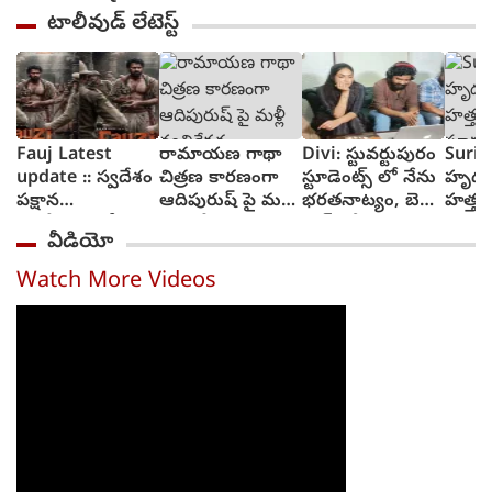
టాలీవుడ్ లేటెస్ట్
Fauj Latest
రామాయణ గాథా
Divi: స్టువర్టుపురం
Suriy
update :: స్వదేశం
చిత్రణ కారణంగా
స్టూడెంట్స్ లో నేను
హృద
పక్షాన
ఆదిపురుష్ పై మళ్లీ
భరతనాట్యం, బెల్లి
హత్తు
ఆంగ్లేయులతో
వ్యతిరేకత
డాన్స్ చేశా : దివి
సూర్య 
వీడియో
పోరాటానికి దిగిన
విశ్వన
ఫౌజీ గా ప్రభాస్
ట్రైలర్
Watch More Videos