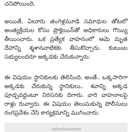
చనిపోయింది.
అయితే, ఏలూరు తంగెళ్లమూడి సమాధుల తోటలో
అంత్యక్రియల కోసం ప్రొక్లెయిన్‌తో అధికారులు గొయ్యి
తీయించారు. ఒక ప్రత్యేక వాహనంలో ఆమె మృత
దేహాన్ని శ్మశానవాటికకు తీసుకొచ్చారు. కుటుంబ
సభ్యులందరూ అక్కడకు చేరుకున్నారు.
ఈ విషయం స్థానికులకు తెలిసింది. అంతే.. ఒక్కసారిగా
అక్కడకు చేరుకున్న స్థానికులు.. శవాన్ని అక్కడ
పూడ్చవద్దంటూ నిరసనకు దిగారు. వారి వాహనాలపై
రాళ్లు రువ్వారు. ఈ విషయం తెలుసుకున్న పోలీసులు
రంగప్రవేశం చేసి కార్యక్రమాన్ని ముగించారు.