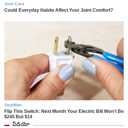
వీడియో