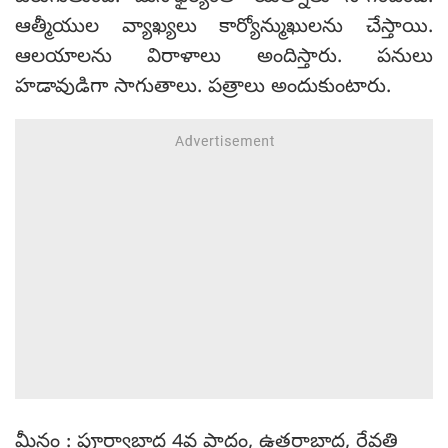
ఆత్మీయుల వ్యాఖ్యలు కార్యోన్ముఖులను చేస్తాయి.
ఆలయాలను విరాళాలు అందిస్తారు. పనులు
హడావుడిగా సాగుతాలు. పత్రాలు అందుకుంటారు.
మీనం : పూర్వాబాద్ర 4వ పాదం, ఉత్తరాబాద్ర, రేవతి