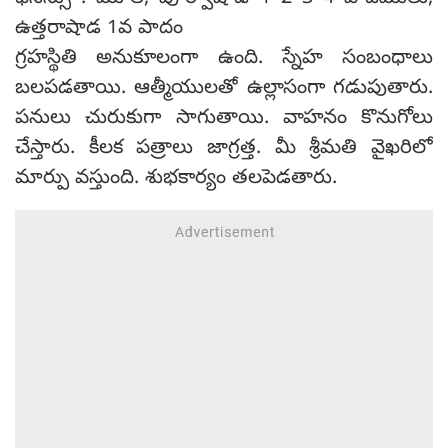
ఉత్తరాషాడ 1వ పాదం
గ్రహస్థితి అనుకూలంగా ఉంది. స్నేహ సంబంధాలు
బలపడతాయి. ఆత్మీయులతో ఉల్లాసంగా గడుపుతారు.
పనులు చురుకుగా సాగుతాయి. వాహనం కొనుగోలు
చేస్తారు. కీలక పత్రాలు జాగ్రత్త. మీ శ్రీమతి వైఖరిలో
మార్పు వస్తుంది. శుభకార్యం తలపెడతారు.