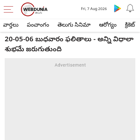
Fri, 7 Aug 2026
వార్తలు
పంచాంగం
తెలుగు సినిమా
ఆరోగ్యం
క్రికెట్
20-05-06 బుధవారం ఫలితాలు - అన్ని విధాలా
శుభమే జరుగుతుంది