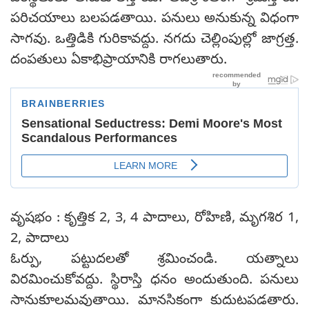
పరిచయాలు బలపడతాయి. పనులు అనుకున్న విధంగా
సాగవు. ఒత్తిడికి గురికావద్దు. నగదు చెల్లింపుల్లో జాగ్రత్త.
దంపతులు ఏకాభిప్రాయానికి రాగలుతారు.
వృషభం : కృత్తిక 2, 3, 4 పాదాలు, రోహిణి, మృగశిర 1,
2, పాదాలు
ఓర్పు, పట్టుదలతో శ్రమించండి. యత్నాలు
విరమించుకోవద్దు. స్థిరాస్తి ధనం అందుతుంది. పనులు
సానుకూలమవుతాయి. మానసికంగా కుదుటపడతారు.