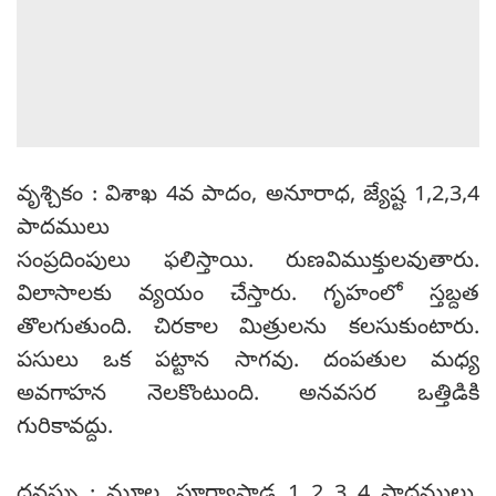
వృశ్చికం : విశాఖ 4వ పాదం, అనూరాధ, జ్యేష్ట 1,2,3,4
పాదములు
సంప్రదింపులు ఫలిస్తాయి. రుణవిముక్తులవుతారు.
విలాసాలకు వ్యయం చేస్తారు. గృహంలో స్తబ్దత
తొలగుతుంది. చిరకాల మిత్రులను కలసుకుంటారు.
పసులు ఒక పట్టాన సాగవు. దంపతుల మధ్య
అవగాహన నెలకొంటుంది. అనవసర ఒత్తిడికి
గురికావద్దు.
ధనస్సు : మూల, పూర్వాషాడ 1 2 3 4 పాదములు,