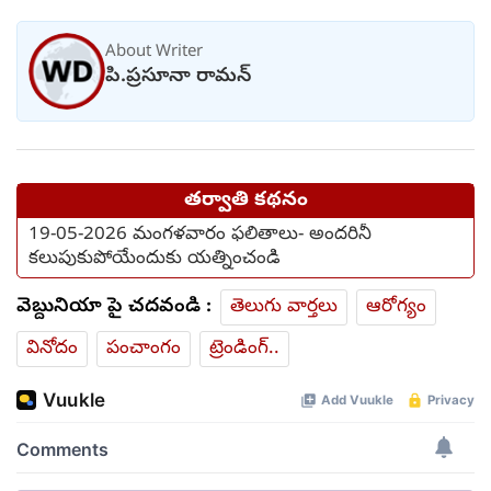
మంచంపై విగతజీవిగా..?
About Writer
పి.ప్రసూనా రామన్
తర్వాతి కథనం
19-05-2026 మంగళవారం ఫలితాలు- అందరినీ
కలుపుకుపోయేందుకు యత్నించండి
వెబ్దునియా పై చదవండి :
తెలుగు వార్తలు
ఆరోగ్యం
వినోదం
పంచాంగం
ట్రెండింగ్..