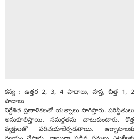
కన్య : ఉత్తర 2, 3, 4 పాదాలు, హస్త, చిత్త 1, 2
పాదాలు
నిర్దేశిత ప్రణాళికలతో యత్నాలు సాగిస్తారు. పరిస్థితులు
అనుకూలిస్తాయి. సమర్థతను చాటుకుంటారు. కొత్త
వ్యక్తులతో పరిచయాలేర్పడతాయి. ఆర్భాటాలకు