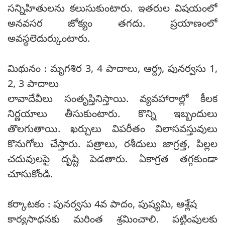
సన్నిహితులను కలుసుకుంటారు. ఇతరుల విషయంలో
అనవసర జోక్యం తగదు. ప్రయాణంలో
అవస్థలెదుర్కుంటారు.
మిథునం : మృగశిర 3, 4 పాదాలు, ఆర్ద్ర, పునర్వసు 1,
2, 3 పాదాలు
లావాదేవీలు సంతృప్తినిస్తాయి. వ్యవహారాల్లో కీలక
నిర్ణయాలు తీసుకుంటారు. కొన్ని ఇబ్బందులు
తొలగుతాయి. ఖర్చులు విపరీతం విలాసవస్తువులు
కొనుగోలు చేస్తారు. పత్రాలు, రశీదులు జాగ్రత్త, పిల్లల
చదువులపై దృష్టి పెడతారు. ఏకాగ్రత తగ్గకుండా
చూసుకోండి.
కర్కాటకం : పునర్వసు 4వ పాదం, పుష్యమి, ఆశ్లేష
కార్యసాధనకు మరింత శ్రమించాలి. పట్టింపులకు