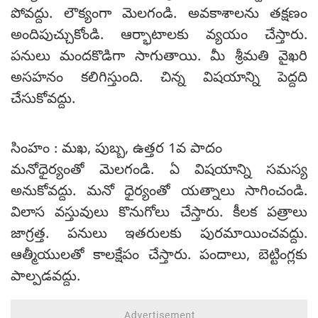
పోవద్దు. లౌక్యంగా మెలగండి. అవకాశాలను తక్షణం
అందిపుచ్చుకోండి. ఆర్భాటాలకు వ్యయం చేస్తారు.
పనులు మందకొడిగా సాగుతాయి. మీ శ్రీమతి వైఖరి
అసహనం కలిగిస్తుంది. చిన్న విషయాన్ని పెద్దది
చేసుకోవద్దు.
సింహం : మఖ, పుబ్బ, ఉత్తర 1వ పాదం
మనోధైర్యంతో మెలగండి. ఏ విషయాన్ని సమస్య
అనుకోవద్దు. మనో ధైర్యంతో యత్నాలు సాగించండి.
విలాస వస్తువులు కొనుగోలు చేస్తారు. కీలక పత్రాలు
జాగ్రత్త. పనులు ఇతరులకు పురమాయించవద్దు.
ఆత్మీయులతో కాలక్షేపం చేస్తారు. పందాలు, బెట్టింగ్లకు
పాల్పడవద్దు.