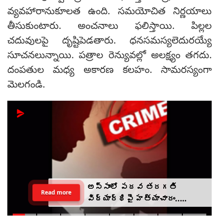
వ్యవహారానుకూలత ఉంది. సమయోచిత నిర్ణయాలు
తీసుకుంటారు. అంచనాలు ఫలిస్తాయి. పిల్లల
చదువులపై దృష్టిపెడతారు. ధనసమస్యలెదురయ్యే
సూచనలున్నాయి. పత్రాల రెన్యువల్లో అలక్ష్యం తగదు.
దంపతుల మధ్య అకారణ కలహం. సామరస్యంగా
మెలగండి.
అస్సాంలో పదవ తరగతి
Read more
విద్యార్థిపై హత్యాచారం..
ఫంక్షన్‌కు వెళ్లిన తల్లి..