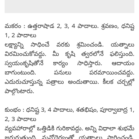
మకరం : ఉత్తరాషాడ 2, 3, 4 పాదాలు. శ్రవణం, ధనిష్ట
1, 2 పాదాలు
లక్ష్యాన్ని సాధించే వరకు శ్రమించండి. యత్నాలు
విరమించుకోవద్దు. మీ కృషి త్వరలోనే ఫలిస్తుంది.
స్వయంకృషితోనే కార్యం సాధిస్తారు. ఆదాయం
బాగుంటుంది. పనులు పరమాయించవద్దు.
ఎదురుచూస్తున్న పత్రాలు అందుతాయి. కీలక చర్చల్లో
పాల్గొంటారు.
కుంభం : ధనిష్ట 3, 4 పాదాలు, శతభిషం, పూర్వాబాద్ర 1,
2, 3 పాదాలు
వ్యవహారాల్లో ఒత్తిడికి గురికావద్దు. అన్ని విధాలా శుభమే
జరుగుతుంది. మనోధైర్యంతో యత్నాలు సాగించండి.