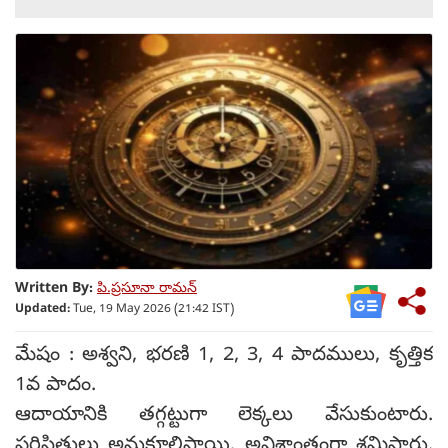
Written By:
పి.ప్రసూనా రామన్
Updated:
Tue, 19 May 2026 (21:42 IST)
మేషం : అశ్వని, భరణి 1, 2, 3, 4 పాదములు, కృత్తిక
1వ పాదం.
ఆదాయానికి తగ్గట్టుగా లెక్కలు వేసుకుంటారు.
పరిస్థితులు అనుకూలిస్తాయి. అవిశ్రాంతంగా శ్రమిస్తారు.