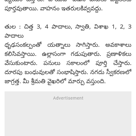
వ్యయం చేస్తారు. వాయిదా పడిన పనులు ఎట్టకేలకు
పూర్తవుతాయి. వాహనం ఇతరులకివ్వవద్దు.
తుల : చిత్త 3, 4 పాదాలు, స్వాతి, విశాఖ 1, 2, 3
పాదాలు
ధృఢసంకల్పంతో యత్నాలు సాగిస్తారు. అవకాశాలు
కలిసివస్తాయి. ఉల్లాసంగా గడుపుతారు. ప్రణాళికలు
వేసుకుంటారు. పనులు సకాలంలో పూర్తి చేస్తారు.
దూరపు బంధువులతో సంభాషిస్తారు. నగదు స్వీకరణలో
జాగ్రత్త. మీ శ్రీమతి వైఖరిలో మార్పు వస్తుంది.