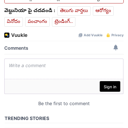
వెబ్దునియా పై చదవండి :
తెలుగు వార్తలు
ఆరోగ్యం
వినోదం
పంచాంగం
ట్రెండింగ్..