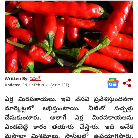
Written By:
సిహెచ్
Updated:
Fri, 17 Feb 2023 (23:25 IST)
ఎర్ర మిరపకాయలు. ఇవి వేసవి ప్రవేశిస్తుందనగా
మార్కెట్లలో లభిస్తుంటాయి. వీటితో పచ్చళ్లు
చేసుకుంటారు. అలాగే ఎర్ర మిరపకాయలను
ఎండబెట్టి కారం తయారు చేస్తారు. ఇది అనేక
మసాలా మిశ్రమాలు, సాస్‌లలో ఉపయోగిస్తారు.