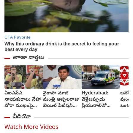
తాాజా వార్తలు
ఏఐఎస్ఎ
వైకాపా మాజీ
Hyderabad:
జనసేన
నాయకురాలు నేహా
మంత్రి అప్పలరాజు
వెళ్లేటప్పుడు
వుండ
బోరా ముఖంపై
బెయిల్ పిటిషన్‌
ప్రియురాలితో
ఒంటరి
సిరా, ఇది జంతర్
తిరస్కృతి
వెళ్లాడు,
చేస్తా
వీడియో
మంతర్ కాదంటూ...
వచ్చేటప్పుడు
చీఫ్ 
అంబులెన్సులో
రావు
Watch More Videos
ఆమె శవాన్ని