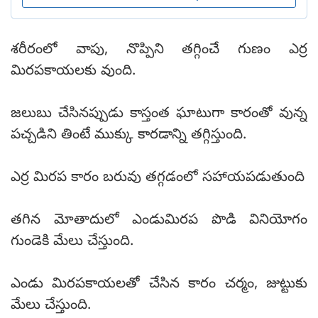
శరీరంలో వాపు, నొప్పిని తగ్గించే గుణం ఎర్ర
మిరపకాయలకు వుంది.
జలుబు చేసినప్పుడు కాస్తంత ఘాటుగా కారంతో వున్న
పచ్చడిని తింటే ముక్కు కారడాన్ని తగ్గిస్తుంది.
ఎర్ర మిరప కారం బరువు తగ్గడంలో సహాయపడుతుంది
తగిన మోతాదులో ఎండుమిరప పొడి వినియోగం
గుండెకి మేలు చేస్తుంది.
ఎండు మిరపకాయలతో చేసిన కారం చర్మం, జుట్టుకు
మేలు చేస్తుంది.