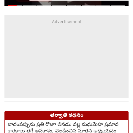
ఫంక్షన్‌కు వెళ్లిన తల్లి..
మంచంపై విగతజీవిగా..?
తర్వాతి కథనం
బాదంపప్పును ప్రతి రోజూ తినడం వల్ల మధుమేహ ప్రమాద
కారకాలు తగ్గే అవకాశం, వెల్లడించిన నూతన అధ్యయనం