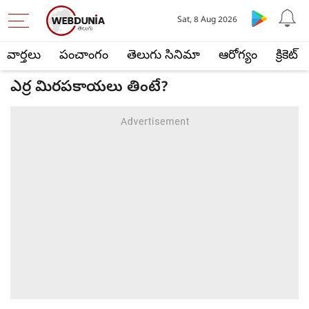
Sat, 8 Aug 2026
వార్తలు
పంచాంగం
తెలుగు సినిమా
ఆరోగ్యం
క్రికెట్
ఎర్ర మిరపకాయలు తింటే?