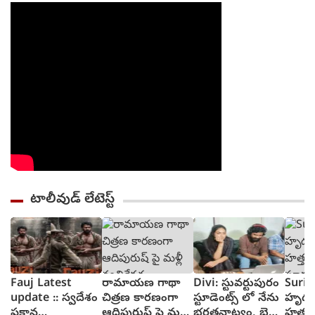
తెచ్చాడు
టాలీవుడ్ లేటెస్ట్
Fauj Latest
రామాయణ గాథా
Divi: స్టువర్టుపురం
Suriy
update :: స్వదేశం
చిత్రణ కారణంగా
స్టూడెంట్స్ లో నేను
హృద
పక్షాన
ఆదిపురుష్ పై మళ్లీ
భరతనాట్యం, బెల్లి
హత్తు