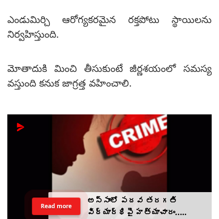
ఎండుమిర్చి ఆరోగ్యకరమైన రక్తపోటు స్థాయిలను
నిర్వహిస్తుంది.
మోతాదుకి మించి తీసుకుంటే జీర్ణశయంలో సమస్య
వస్తుంది కనుక జాగ్రత్త వహించాలి.
అస్సాంలో పదవ తరగతి
Read more
విద్యార్థిపై హత్యాచారం..