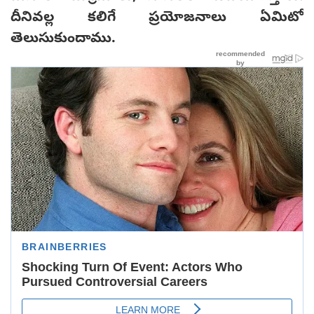
దీనివల్ల కలిగే ప్రయోజనాలు ఏమిటో
తెలుసుకుందాము.