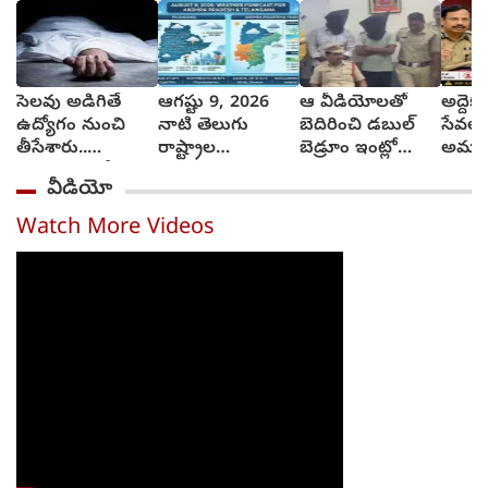
సెలవు అడిగితే
ఆగష్టు 9, 2026
ఆ వీడియోలతో
అద్దెకు
ఉద్యోగం నుంచి
నాటి తెలుగు
బెదిరించి డబుల్
సేవలొద్
తీసేశారు..
రాష్ట్రాల
బెడ్రూం ఇంట్లో
అమ్మ
మనస్తాపంతో
వాతావరణ సూచన
మహిళపై నలుగురు
మోసప
వీడియో
బలవన్మరణం
ఎలా వుందంటే..?
సామూహిక
జాగ్రత్
అత్యాచారం
స్ట్రాంగ
Watch More Videos