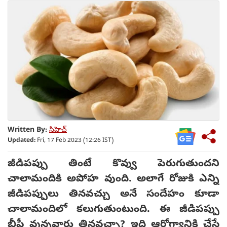
Written By:
సిహెచ్
Updated:
Fri, 17 Feb 2023 (12:26 IST)
జీడిపప్పు తింటే కొవ్వు పెరుగుతుందని
చాలామందికి అపోహ వుంది. అలాగే రోజుకి ఎన్ని
జీడిపప్పులు తినవచ్చు అనే సందేహం కూడా
చాలామందిలో కలుగుతుంటుంది. ఈ జీడిపప్పు
బీపీ వున్నవారు తినవచ్చా? ఇది ఆరోగ్యానికి చేసే