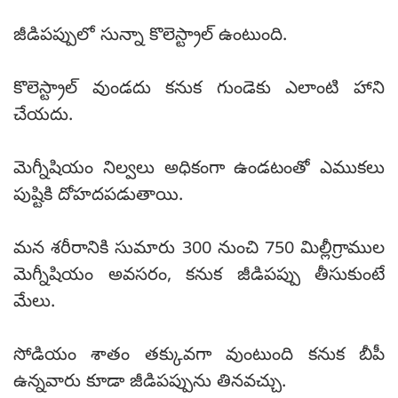
జీడిపప్పులో సున్నా కొలెస్ట్రాల్ ఉంటుంది.
కొలెస్ట్రాల్ వుండదు కనుక గుండెకు ఎలాంటి హాని
చేయదు.
మెగ్నీషియం నిల్వలు అధికంగా ఉండటంతో ఎముకలు
పుష్టికి దోహదపడుతాయి.
మన శరీరానికి సుమారు 300 నుంచి 750 మిల్లీగ్రాముల
మెగ్నీషియం అవసరం, కనుక జీడిపప్పు తీసుకుంటే
మేలు.
సోడియం శాతం తక్కువగా వుంటుంది కనుక బీపీ
ఉన్నవారు కూడా జీడిపప్పును తినవచ్చు.