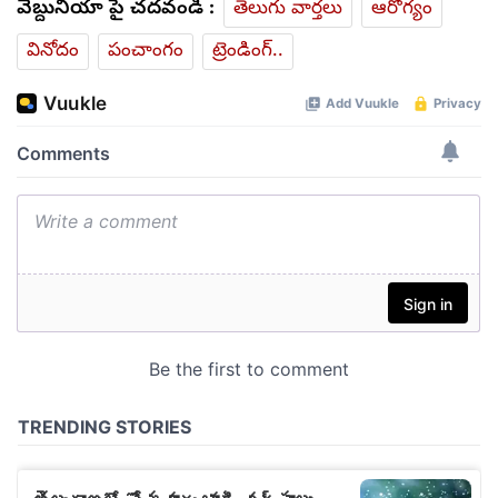
వెబ్దునియా పై చదవండి :
తెలుగు వార్తలు
ఆరోగ్యం
వినోదం
పంచాంగం
ట్రెండింగ్..