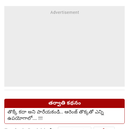
తర్వాతి కథనం
తొక్కే కదా అని పారేయకండి.. ఆరెంజ్ తొక్కతో ఎన్ని
ఉపయోగాలో... !!!