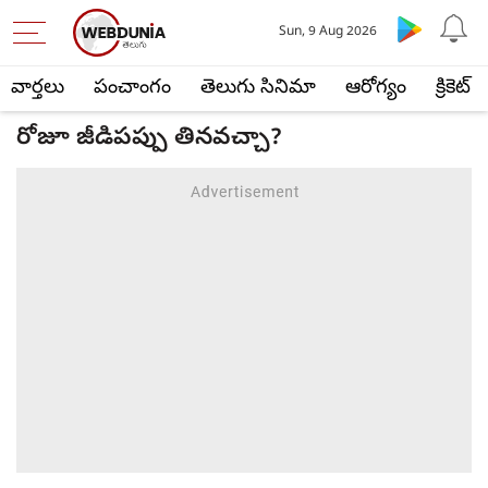
Sun, 9 Aug 2026
వార్తలు
పంచాంగం
తెలుగు సినిమా
ఆరోగ్యం
క్రికెట్
రోజూ జీడిపప్పు తినవచ్చా?