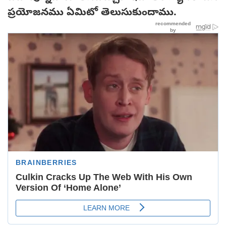
ప్రయోజనము ఏమిటో తెలుసుకుందాము.