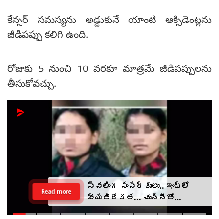
కేన్సర్ సమస్యను అడ్డుకునే యాంటి ఆక్సిడెంట్లను
జీడిపప్పు కలిగి ఉంది.
రోజుకు 5 నుంచి 10 వరకూ మాత్రమే జీడిపప్పులను
తీసుకోవచ్చు.
స్వలింగ సంపర్కులు.. ఇంట్లో
Read more
వ్యతిరేకత... చున్నీతో
ఉరేసుకుని ఆత్మహత్య