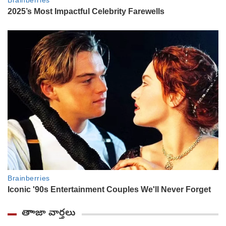
తాాజా వార్తలు