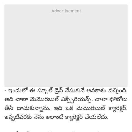
- ఇందులో ఈ స్కూల్ డ్రెస్ వేసుకునే అవకాశం వచ్చింది.
అది చాలా మెమొరబుల్ ఎక్స్పీరియన్స్. చాలా ఫోటోలు
తీసి దాచుకున్నాను. ఇది ఒక మెమొరబుల్ క్యారెక్టర్.
ఇప్పటివరకు నేను ఇలాంటి క్యారెక్టర్ చేయలేదు.