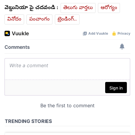
వెబ్దునియా పై చదవండి :
తెలుగు వార్తలు
ఆరోగ్యం
వినోదం
పంచాంగం
ట్రెండింగ్..