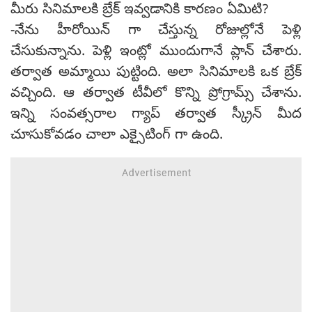
మీరు సినిమాలకి బ్రేక్ ఇవ్వడానికి కారణం ఏమిటి?
-నేను హీరోయిన్ గా చేస్తున్న రోజుల్లోనే పెళ్లి
చేసుకున్నాను. పెళ్లి ఇంట్లో ముందుగానే ప్లాన్ చేశారు.
తర్వాత అమ్మాయి పుట్టింది. అలా సినిమాలకి ఒక బ్రేక్
వచ్చింది. ఆ తర్వాత టీవీలో కొన్ని ప్రోగ్రామ్స్ చేశాను.
ఇన్ని సంవత్సరాల గ్యాప్ తర్వాత స్క్రీన్ మీద
చూసుకోవడం చాలా ఎక్సైటింగ్ గా ఉంది.