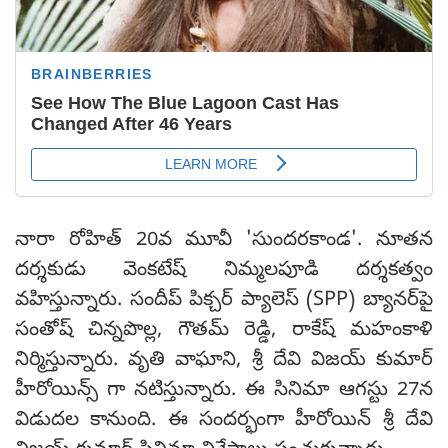
నారా రోహిత్ 20వ మూవీ 'సుందరకాండ'. నూతన
దర్శకుడు వెంకటేష్ నిమ్మలపూడి దర్శకత్వం
వహిస్తున్నారు. సందీప్ పిక్చర్ ప్యాలెస్ (SPP) బ్యానర్‌పై
సంతోష్ చిన్నపొల్ల, గౌతమ్ రెడ్డి, రాకేష్ మహంకాళి
నిర్మిస్తున్నారు. వృతి వాఘాని, శ్రీ దేవి విజయ్ కుమార్
హీరోయిన్స్ గా నటిస్తున్నారు. ఈ సినిమా ఆగస్టు 27న
విడుదల కానుంది. ఈ సందర్భంగా హీరోయిన్ శ్రీ దేవి