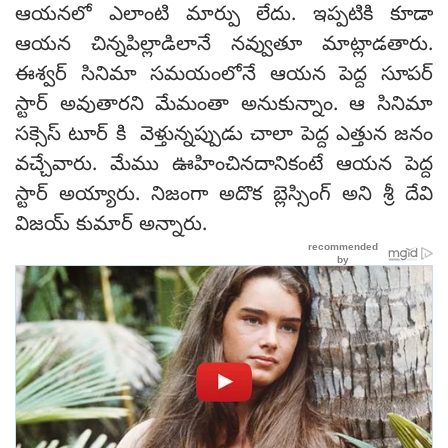
ఆయనలో ఎలాంటి మార్పు లేదు. ఇప్పటికి కూడా
ఆయన చిన్నపిల్లాడిలానే నవ్వుతూ మాట్లాడతారు.
ఈశ్వర్ సినిమా సమయంలోనే ఆయన పెద్ద సూపర్
స్టార్ అవుతారని మేమంతా అనుకున్నాం. ఆ సినిమా
సక్సెస్ టూర్ కి వెళ్తున్నప్పుడు చాలా పెద్ద ఎత్తున జనం
వచ్చేవారు. మేము ఊహించినదానికంటే ఆయన పెద్ద
స్టార్ అయ్యారు. నిజంగా అదొక బ్లెస్సింగ్ అని శ్రీ దేవి
విజయ్ కుమార్ అన్నారు.