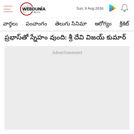
Sun, 9 Aug 2026
వార్తలు
పంచాంగం
తెలుగు సినిమా
ఆరోగ్యం
క్రికెట్
ప్రభాస్‌తో స్నేహం వుంది: శ్రీ దేవి విజయ్ కుమార్