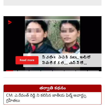
స్వలింగ సంపర్కులు.. ఇంట్లో
Read more
వ్యతిరేకత... చున్నీతో
ఉరేసుకుని ఆత్మహత్య
తర్వాతి కథనం
CM: ఎ.రేవంత్ రెడ్డి ని కలిసిన జాతీయ ఫిల్మ్ అవార్డ్సు
గ్ర‌హీత‌లు