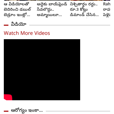
ఆ వీడియోలతో
అద్దెకు బాయ్‌ఫ్రెండ్
నిశ్చితార్థం రద్దు..
Rahul
బెదిరించి డబుల్
సేవలొద్దు..
రూ.3 కోట్లు
రాహుల్
బెడ్రూం ఇంట్లో
అమ్మాయిలూ
డిమాండ్ చేసిన
పెళ్లె
మహిళపై నలుగురు
మోసపోతారు.. జర
మహిళ.. కేసు
నుంచి ప
వీడియో
సామూహిక
జాగ్రత్త : సజ్జనార్
నమోదు
అత్యాచారం
స్ట్రాంగ్ వార్నింగ్
Watch More Videos
ఆరోగ్యం ఇంకా...