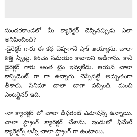
సుందరకాండలో మీ క్యారెక్టర్ చెప్పినప్పుడు ఎలా
అనిపించింది?
-డైరెక్టర్ గారు ఈ కథ చెప్పగానే షాక్ అయ్యాను. చాలా
కొత్త స్క్రిప్ట్. కొంచెం సమయం కావాలని అడిగాను. కానీ
డైరెక్టర్ గారు అంత టైం ఇవ్వలేదు. ఆయన చాలా
కాన్ఫిడెంట్ గా గా ఉన్నారు. చెప్పినట్టే అద్భుతంగా
తీశారు. సినిమా చాలా బాగా వచ్చింది. మంచి
ఎంటర్టైనర్ ఇది.
-నా క్యారెక్టర్ లో చాలా డిఫరెంట్ ఎమోషన్స్ ఉన్నాయి.
చాలా స్ట్రాంగ్ క్యారెక్టర్ చేశాను. ఇందులో ఫిమేల్
క్యారెక్టర్స్ అన్నీ చాలా స్ట్రాంగ్ గా ఉంటాయి.