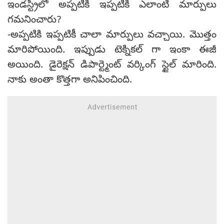
ఇండస్ట్రీలో అప్పటికి ఇప్పటికి ఎలాంటి మార్పులు
గమనించారు?
-అప్పటికి ఇప్పటికీ చాలా మార్పులు వచ్చాయి. మొత్తం
మారిపోయింది. ఇప్పుడు టెక్నికల్ గా ఇంకా ఈజీ
అయింది. డైరెక్షన్ డిపార్ట్మెంట్ వర్కింగ్ స్టైల్ మారింది.
నాకు అంతా కొత్తగా అనిపించింది.