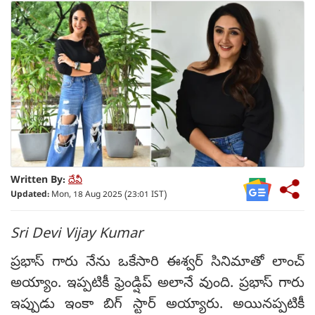
Written By:
దేవీ
Updated:
Mon, 18 Aug 2025 (23:01 IST)
Sri Devi Vijay Kumar
ప్రభాస్ గారు నేను ఒకేసారి ఈశ్వర్ సినిమాతో లాంచ్
అయ్యాం. ఇప్పటికీ ఫ్రెండ్షిప్ అలానే వుంది. ప్రభాస్ గారు
ఇప్పుడు ఇంకా బిగ్ స్టార్ అయ్యారు. అయినప్పటికీ