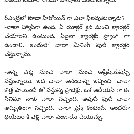
విజయ్ కుమార్ సినిమా విశేషాలు పంచుకున్నారు.
రీఎంట్రీలో కూడా హీరోయిన్ గా ఎలా ఫీలవుతున్నారు?
-చాలా హ్యాపీగా ఉంది. ఏ యాక్టర్ కైన మంచి క్యారెక్టర్
చేయాలని ఉంటుంది. ఏదైనా క్యారెక్టర్ స్ట్రాంగ్ గా
ఉండాలి. ఇందులో చాలా మీనింగ్ ఫుల్ క్యారెక్టర్
చేస్తున్నాను.
-అన్ని చోట్ల నుంచి చాలా మంచి అప్రిషియేషన్స్
వస్తున్నాయి. ఇది చాలా ఆనందాన్ని ఇచ్చింది. చాలా
కొత్త పాయింట్ తో వస్తున్న ప్రాజెక్టు. ఒక ఆడియన్ గా ఈ
సినిమా నాకు చాలా నచ్చింది. అవుట్ ఫుట్ చాలా
అద్భుతంగా వచ్చింది. చాలా ఫ్రెష్ కంటెంట్. అందరూ
థియేటర్ కి వెళ్లి చాలా ఎంజాయ్ చేయొచ్చు.