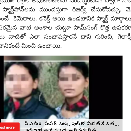
ుఖ రిటైల్ అవుట్‌లెట్‌లను సందర్శించడం ద్వారా సామ
్మార్ట్‌ఫోన్‌లను ముందస్తుగా రిజర్వ్ చేసుకోవచ్చు. మ
ంచే కెమెరాలు, కనెక్ట్ అయి ఉండటానికి స్మార్ట్ మార్గాల
సరమైన వాటి అంశాల చుట్టూ సామ్‌సంగ్ కొత్త ఉపకర
లు వాటితో ఎలా సంభాషిస్తారనే దాని గురించి, గెలాక
దానికంటే మించి ఉంటాయి.
స్వలింగ సంపర్కులు.. ఇంట్లో వ్యతిరేకత...
ead more
చున్నీతో ఉరేసుకుని ఆత్మహత్య