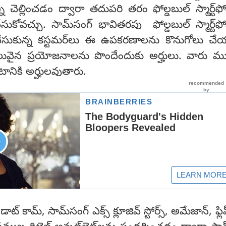
ి చెల్లించడం ద్వారా తదుపరి తరం ఫోల్డబుల్ స్మార్ట్‌ఫో
ేసుకోవచ్చు. సామ్‌సంగ్ భావితరపు ఫోల్డబుల్ స్మార్ట్‌ఫో
 చేసుకున్న కస్టమర్‌లు ఈ ఉపకరణాలను కొనుగోలు చ
ువైన ప్రయోజనాలను పొందేందుకు అర్హులు. వారు ము
ానికి అర్హులవుతారు.
ట్ కామ్, సామ్‌సంగ్ ఎక్స్ క్లూజివ్ స్టోర్స్, అమేజాన్, ఫ్లిప్ 