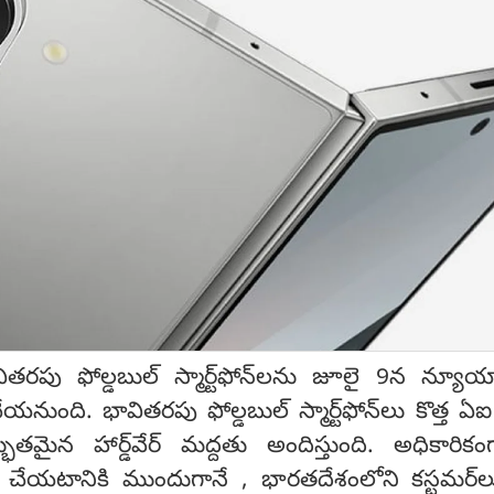
తరపు ఫోల్డబుల్ స్మార్ట్‌ఫోన్‌లను జూలై 9న న్యూయార
ుంది. భావితరపు ఫోల్డబుల్ స్మార్ట్‌ఫోన్‌లు కొత్త ఏఐ శ
్భుతమైన హార్డ్‌వేర్ మద్దతు అందిస్తుంది. అధికారి
దల చేయటానికి ముందుగానే , భారతదేశంలోని కస్టమర్‌