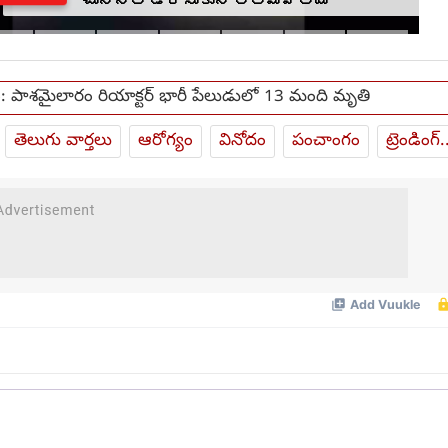
 పాశమైలారం రియాక్టర్ భారీ పేలుడులో 13 మంది మృతి
తెలుగు వార్తలు
ఆరోగ్యం
వినోదం
పంచాంగం
ట్రెండింగ్.