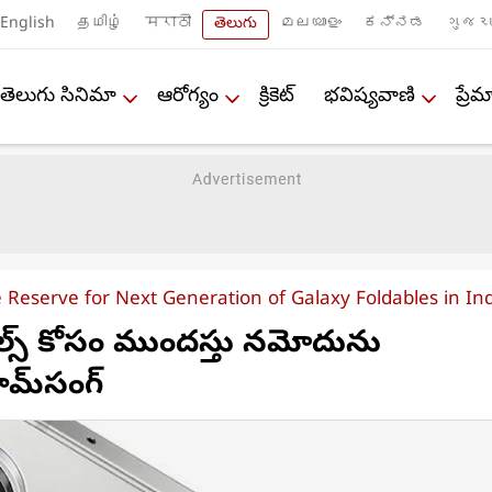
English
தமிழ்
मराठी
తెలుగు
മലയാളം
ಕನ್ನಡ
ગુજરા
తెలుగు సినిమా
ఆరోగ్యం
క్రికెట్
భవిష్యవాణి
ప్ర
eserve for Next Generation of Galaxy Foldables in Ind
బుల్స్ కోసం ముందస్తు నమోదును
ామ్‌సంగ్