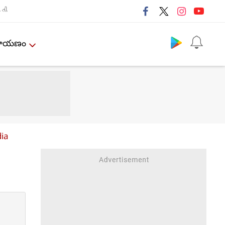
તી
Follow us
ేమాయణం
ia