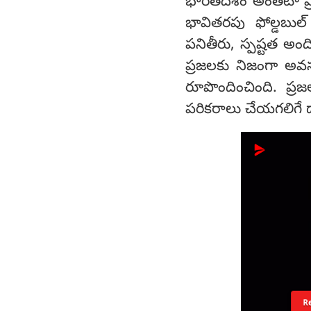
భారతదేశం అంతటా ప్రమ
భావితరపు ఫోల్డబుల్ స
పనితీరు, స్పష్టత అంది
ప్రజలకు నిజంగా అవ
రూపొందించింది. ప్రజ
పరికరాలు చేయగలిగే 
R