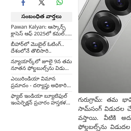
సంబంధిత వార్తలు
Pawan Kalyan: ఆస్కార్స్
క్లాసెస్ ఆఫ్ 2025లో కమల్..
అభినందించిన పవన్
బీహార్‌లో మొబైల్ ఓటింగ్..
దేశంలోనే తొలిసారి..
న్యూయార్క్‌లో జూలై 9న తమ
నూతన ఫోల్డబుల్స్‌ను విడుదల
చేయనున్న సామ్‌సంగ్
ఎయిరిండియా విమాన
ప్రమాదం - దర్యాప్తు అధికారికి
ఎక్స్ కేటగిరీకి భద్రత
ఫ్యాబ్ ఇండియా బ్యూటిఫుల్
గురుగ్రామ్: తమ భావి
ఇంపెర్ఫెక్షన్ ప్రచారం హస్తకళల
సామ్‌సంగ్ విడుదల చేయన
ఆకర్షణ
వస్తాయి. వీటికి అద
ఫోల్డబల్స్‌ను విడు