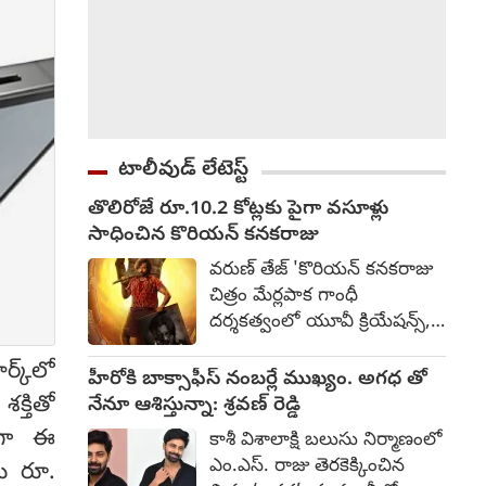
టాలీవుడ్ లేటెస్ట్
తొలిరోజే రూ.10.2 కోట్లకు పైగా వసూళ్లు
సాధించిన కొరియన్ కనకరాజు
వరుణ్ తేజ్ 'కొరియన్ కనకరాజు
చిత్రం మేర్లపాక గాంధీ
దర్శకత్వంలో యూవీ క్రియేషన్స్,
ఫస్ట్ ఫ్రేమ్ ఎంటర్‌టైన్‌మెంట్స్
్క్‌లో
నిర్మించారు. బాక్సాఫీస్ వద్ద సత్తా
హీరోకి బాక్సాఫీస్ నంబర్లే ముఖ్యం. అగధ తో
చాటుతోంది. తొలి రోజే
క్తితో
నేనూ ఆశిస్తున్నా: శ్రవణ్ రెడ్డి
ప్రపంచవ్యాప్తంగా రూ.10.2
కంగా ఈ
కాశీ విశాలాక్షి బలుసు నిర్మాణంలో
కోట్లకు పైగా గ్రాస్ సాధించింది.
ఎం.ఎస్. రాజు తెరకెక్కించిన
లు రూ.
ప్రీమియర్స్ కలుపుకుని వచ్చిన ఈ