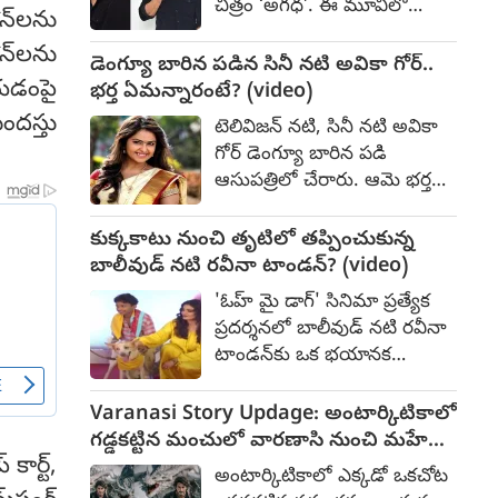
చిత్రం ‘అగధ’. ఈ మూవీలో
న్‌లను
వసూళ్లతో వరుణ్ తేజ్ కెరీర్‌లోనే
కామాక్షి భాస్కర్ల, శ్రవణ్ రెడ్డి,
ఇది బిగ్గెస్ట్ ఓపెనింగ్‌గా నిలిచింది.
న్‌లను
ఉల్కా గుప్తా, జోవికా
డెంగ్యూ బారిన పడిన సినీ నటి అవికా గోర్..
విజయ్‌కుమార్, భాను చందర్,
ేయడంపై
భర్త ఏమన్నారంటే? (video)
షిజు, వనిత విజయ్‌కుమార్,
ందస్తు
టెలివిజన్ నటి, సినీ నటి అవికా
రోషన్ బషీర్, శ్రేయా రాణి రెడ్డి,
గోర్ డెంగ్యూ బారిన పడి
వివా రాఘవ, రాబర్ట్ మాస్టర్,
ఆసుపత్రిలో చేరారు. ఆమె భర్త
ఆర్నా ములేర్, కనకవ్వ ముఖ్య
మిలింద్ చంద్వానీ సోషల్
పాత్రలను పోషించారు. ఈ
మీడియా వేదికగా ఆమె ఆరోగ్య
కుక్కకాటు నుంచి తృటిలో తప్పించుకున్న
సినిమాని ఆగస్ట్ 14న భారీ ఎత్తున
పరిస్థితి గురించి ఈ విషయాన్ని
బాలీవుడ్ నటి రవీనా టాండన్‌? (video)
విడుదల చేయబోతున్నారు. ఈ
వెల్లడించారు. వైద్య సహాయం
క్రమంలో హీరో శ్రవణ్ రెడ్డి
'ఓహ్ మై డాగ్' సినిమా ప్రత్యేక
తీసుకునే ముందే, ఆమె 104
శనివారం నాడు చిత్ర విశేషాల్ని
ప్రదర్శనలో బాలీవుడ్ నటి రవీనా
డిగ్రీల తీవ్రమైన జ్వరంతో
పంచుకున్నారు.
టాండన్‌కు ఒక భయానక
బాధపడుతూనే తన వృత్తిపరమైన
అనుభవం ఎదురైంది. ఆ
బాధ్యతలను పూర్తి చేశారని
చిత్రంలోని ఒక కుక్క ఆమెను
Varanasi Story Updage: అంటార్కిటికాలో
ఆయన తెలిపారు. ఆ తర్వాత
దాదాపు కరిచేసేంత పనైంది.
గడ్డకట్టిన మంచులో వారణాసి నుంచి మహేష్
అనారోగ్యం తీవ్రం కావడంతో,
సినిమాలో ప్రముఖంగా కనిపించే
కార్ట్,
బాబు
ఆమె కదలలేక లేదా స్వయంగా
అంటార్కిటికాలో ఎక్కడో ఒకచోట
ఆ కుక్కను ప్రదర్శన జరిగే