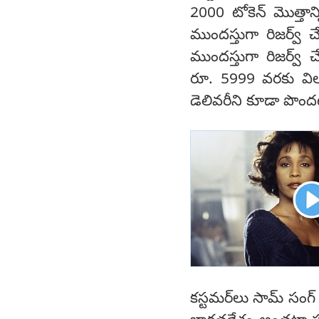
2000 టోకెన్ మొత్తాన్న
ముందస్తుగా రిజర్వ్ చ
ముందస్తుగా రిజర్వ్
రూ. 5999 వరకు విల
డెలివరీని కూడా పొందట
కస్టమర్‌లు సామ్ సంగ్ డా