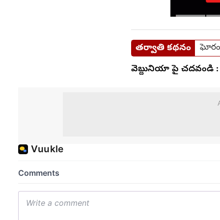
తర్వాతి కథనం
ఘోరం:
వెబ్దునియా పై చదవండి :