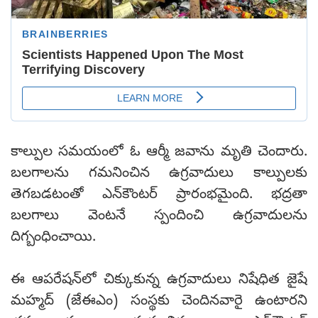
కాల్పుల సమయంలో ఓ ఆర్మీ జవాను మృతి చెందారు.
బలగాలను గమనించిన ఉగ్రవాదులు కాల్పులకు
తెగబడటంతో ఎన్‌కౌంటర్ ప్రారంభమైంది. భద్రతా
బలగాలు వెంటనే స్పందించి ఉగ్రవాదులను
దిగ్బంధించాయి.
ఈ ఆపరేషన్‌లో చిక్కుకున్న ఉగ్రవాదులు నిషేధిత జైషే
మహ్మద్ (జేఈఎం) సంస్థకు చెందినవారై ఉంటారని