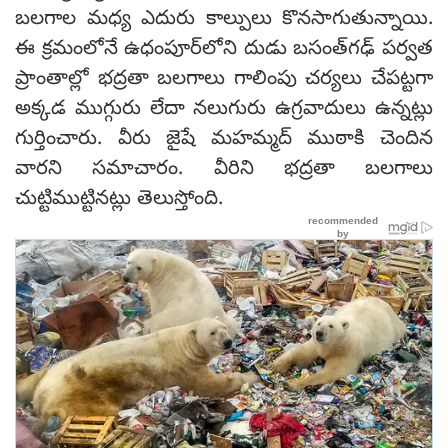
బలగాల మధ్య ఎదురు కాల్పులు కొనసాగుతున్నాయి.
ఈ క్రమంలోనే ఉధంపూర్‌లోని దుడు బసంత్‌గఢ్ పర్వత
ప్రాంతాల్లో భద్రతా బలగాలు గాలింపు చర్యలు చేపట్టగా
అక్కడ ముగ్గురు లేదా నలుగురు ఉగ్రవాదులు ఉన్నట్లు
గుర్తించారు. వీరు జైషే మహమ్మద్ ముఠాకి చెందిన
వారని సమాచారం. వీరిని భద్రతా బలగాలు
చుట్టిముట్టినట్లు తెలుస్తోంది.