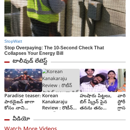
టాలీవుడ్ లేటెస్ట్
Paradise teaser:
Korean
హుషారు పిట్టలు,
వారి వల
పారడైజన్ జాగా
Kanakaraju
బిగ్ స్క్రీన్ పైన
స్టోరీ 
కోసం నాని
Review : రొటీన్
తనను తను
గ్రాసర్
రక్తపాతం స్రుష్టించిన
ఫార్మెట్ అయినా
చూసుకుని చెంప
సాయి 
వీడియో
టీజర్ వచ్చేసింది
థ్రిల్ కలిగించే కథగా
పగలగొట్టుకున్న
కొరియన్ కనకరాజు
నటుడు, వీడియో
Watch More Videos