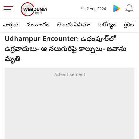
Fri, 7 Aug 2026
వార్తలు
పంచాంగం
తెలుగు సినిమా
ఆరోగ్యం
క్రికెట్
Udhampur Encounter: ఉధంపూర్‌లో
ఉగ్రవాదులు- ఆ నలుగురిపై కాల్పులు- జవాను
మృతి