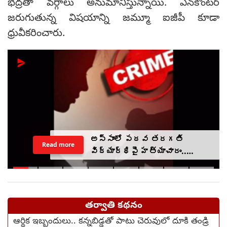
భద్రతా వర్గాలు అనుమానిస్తున్నాయి. ఎన్‌కౌంటర్
జరుగుతున్న విషయాన్ని జమ్మూ ఐజీపీ కూడా
ధ్రువీకరించారు.
అస్సాంలో పదవ తరగతి
Read more
విద్యార్థిపై హత్యాచారం..
ఫంక్షన్‌కు వెళ్లిన తల్లి..
మంచంపై విగతజీవిగా..?
తర్వాతి కథనం
ఆర్థిక ఇబ్బందులు.. కన్నబిడ్డతో పాటు చెరువులో దూకి తండ్రి