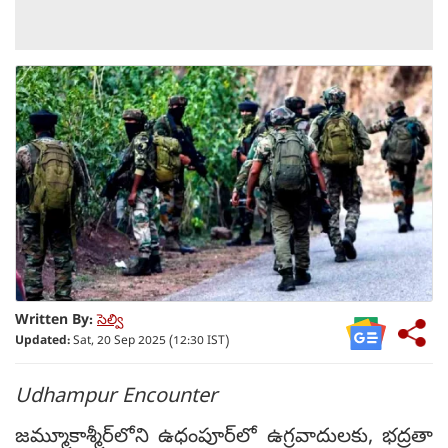
Written By:
సెల్వి
Updated:
Sat, 20 Sep 2025 (12:30 IST)
Udhampur Encounter
జమ్మూకాశ్మీర్‌లోని ఉధంపూర్‌లో ఉగ్రవాదులకు, భద్రతా