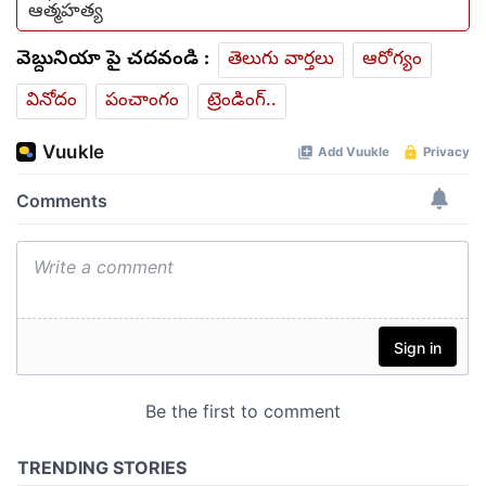
ఆత్మహత్య
వెబ్దునియా పై చదవండి :
తెలుగు వార్తలు
ఆరోగ్యం
వినోదం
పంచాంగం
ట్రెండింగ్..