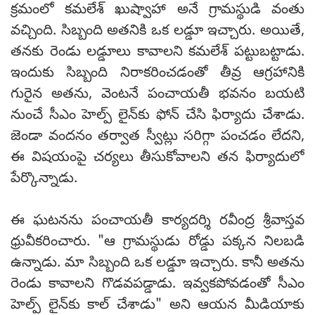
క్రమంలో కమలేశ్ ఖుష్వాహా అనే గ్రామస్థుడి వంతు
వచ్చింది. సిబ్బంది అతనికి ఒక లడ్డూ ఇచ్చారు. అయితే,
తనకు రెండు లడ్డూలు కావాలని కమలేశ్ పట్టుబట్టాడు.
ఇందుకు సిబ్బంది నిరాకరించడంతో తీవ్ర ఆగ్రహానికి
గురైన అతను, వెంటనే పంచాయతీ భవనం బయటి
నుంచే సీఎం హెల్ప్ లైన్‌కు ఫోన్ చేసి ఫిర్యాదు చేశాడు.
జెండా వందనం తర్వాత స్వీట్లు సరిగ్గా పంచడం లేదని,
ఈ విషయంపై చర్యలు తీసుకోవాలని తన ఫిర్యాదులో
పేర్కొన్నాడు.
ఈ ఘటనను పంచాయతీ కార్యదర్శి రవీంద్ర శ్రీవాస్తవ
ధ్రువీకరించారు. "ఆ గ్రామస్థుడు రోడ్డు పక్కన నిలబడి
ఉన్నాడు. మా సిబ్బంది ఒక లడ్డూ ఇచ్చారు. కానీ అతను
రెండు కావాలని గొడవపడ్డాడు. ఇవ్వకపోవడంతో సీఎం
హెల్ప్ లైన్‌కు కాల్ చేశాడు" అని ఆయన మీడియాకు