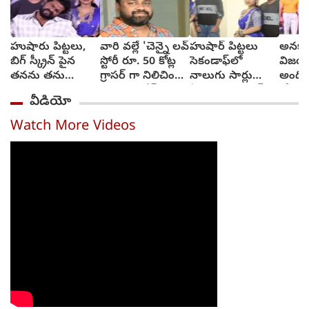
హుషారు పిట్టలు,
వారి వల్లే 'చెన్నై లవ్
హుషార్‌ పిట్టలు
అనకాప
బిగ్ స్క్రీన్ పైన
స్టోరీ రూ. 50 కోట్ల
సెకండాఫ్‌లో
విజయా
తనను తను
గ్రాసర్ గా నిలిచింది -
నాలుగు సార్లు
అంది
చూసుకుని చెంప
సాయి రాజేష్
ఏడ్చాను : చరణ్‌
కోరుకు
వీడియో
పగలగొట్టుకున్న
అర్జున్‌
సోనూ
నటుడు, వీడియో
Watch More Videos
వైరల్