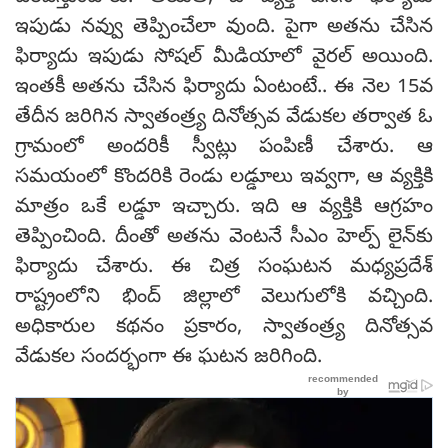
ఇపుడు నవ్వు తెప్పించేలా వుంది. పైగా అతను చేసిన
ఫిర్యాదు ఇపుడు సోషల్ మీడియాలో వైరల్ అయింది.
ఇంతకీ అతను చేసిన ఫిర్యాదు ఏంటంటే.. ఈ నెల 15వ
తేదీన జరిగిన స్వాతంత్ర్య దినోత్సవ వేడుకల తర్వాత ఓ
గ్రామంలో అందరికీ స్వీట్లు పంపిణీ చేశారు. ఆ
సమయంలో కొందరికి రెండు లడ్డూలు ఇవ్వగా, ఆ వ్యక్తికి
మాత్రం ఒకే లడ్డూ ఇచ్చారు. ఇది ఆ వ్యక్తికి ఆగ్రహం
తెప్పించింది. దీంతో అతను వెంటనే సీఎం హెల్ప్ లైన్‌కు
ఫిర్యాదు చేశారు. ఈ చిత్ర సంఘటన మధ్యప్రదేశ్
రాష్ట్రంలోని భింద్ జిల్లాలో వెలుగులోకి వచ్చింది.
అధికారుల కథనం ప్రకారం, స్వాతంత్ర్య దినోత్సవ
వేడుకల సందర్భంగా ఈ ఘటన జరిగింది.