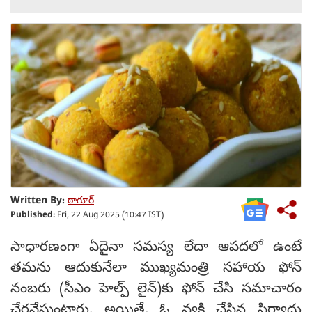
Written By:
ఠాగూర్
Published:
Fri, 22 Aug 2025 (10:47 IST)
సాధారణంగా ఏదైనా సమస్య లేదా ఆపదలో ఉంటే
తమను ఆదుకునేలా ముఖ్యమంత్రి సహాయ ఫోన్
నంబరు (సీఎం హెల్ప్ లైన్)కు ఫోన్ చేసి సమాచారం
చేరవేస్తుంటారు. అయితే, ఓ వ్యక్తి చేసిన ఫిర్యాదు