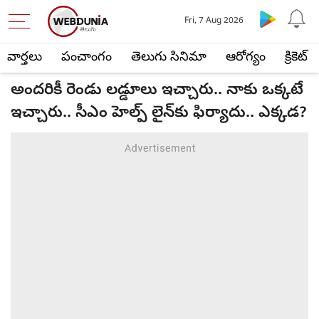
Fri, 7 Aug 2026
వార్తలు
పంచాంగం
తెలుగు సినిమా
ఆరోగ్యం
క్రికెట్
అందరికీ రెండు లడ్డూలు ఇచ్చారు.. నాకు ఒక్కటే
ఇచ్చారు.. సీఎం హెల్ప్ లైన్‌కు ఫిర్యాదు.. ఎక్కడ?