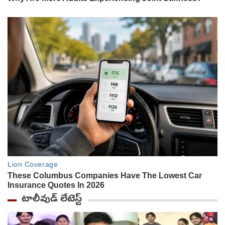
టాలీవుడ్ లేటెస్ట్