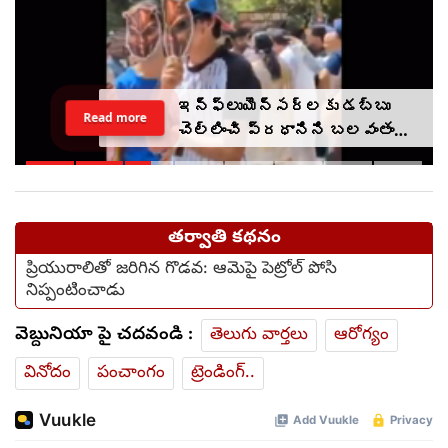
ఇన్‌ఫ్లుయెన్సర్‌లకు డబ్బు
Read more
చెల్లించి ప్రధానిని బలవంతంగా
తిట్టించారా? సీజేపీ మెడకు
ఉచ్చు బిగుస్తుందా?
తర్వాతి కథనం
ప్రియురాలితో జరిగిన గొడవ: ఆమెపై పెట్రోల్ పోసి
నిప్పంటించాడు
వెబ్దునియా పై చదవండి :
తెలుగు వార్తలు
ఆరోగ్యం
వినోదం
పంచాంగం
ట్రెండింగ్..