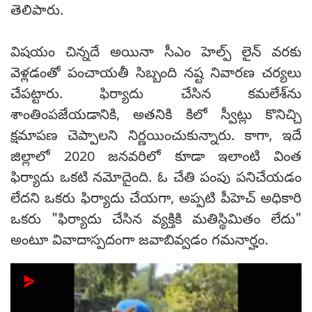
తెలిపారు.
విషయం చిన్నదే అయినా సీఎం హెల్ప్ లైన్ వరకు
వెళ్లడంతో పంచాయతీ సిబ్బంది నష్ట నివారణ చర్యలు
చేపట్టారు. ఫిర్యాదు చేసిన కమలేశ్‌ను
శాంతింపజేయడానికి, అతనికి కిలో స్వీట్లు కొనిచ్చి
క్షమాపణ చెప్పాలని నిర్ణయించుకున్నారు. కాగా, ఇదే
జిల్లాలో 2020 జనవరిలో కూడా ఇలాంటి వింత
ఫిర్యాదు ఒకటి నమోదైంది. ఓ చేతి పంపు పనిచేయడం
లేదని ఒకరు ఫిర్యాదు చేయగా, అప్పటి పీహెచ్ అధికారి
ఒకరు "ఫిర్యాదు చేసిన వ్యక్తికి మతిస్థిమితం లేదు"
అంటూ వివాదాస్పదంగా జవాబివ్వడం గమనార్హం.