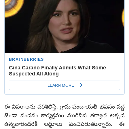
ఈ వివరాలను పరిశీలిస్తే, గ్రామ పంచాయతీ భవనం వద్ద
జెండా వందనం కార్యక్రమం ముగిసిన తర్వాత అక్కడ
ఉన్నవారందరికీ లడ్డూలు పంచిపెడుతున్నారు. ఈ