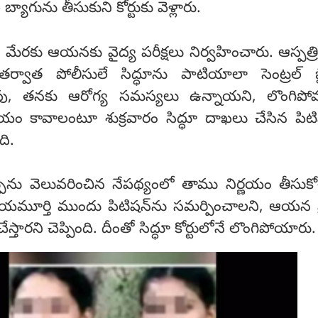
బ్యాగును తీసుకుని కోర్టుకు వెళ్లారు.
ేరకు ఆయనకు వైద్య పరీక్షలు నిర్వహించారు. ఆస్పత్
 తర్వాత పోలీసులే సిద్ధూను పాటియాలా సెంట్రల్ 
ు, తనకు ఆరోగ్య సమస్యలు ఉన్నాయని, లొంగిపోవడ
యం కావాలంటూ శుక్రవారం సిద్ధూ దాఖలు చేసిన పిటి
ంది.
ర్పును వెలువరించిన నేపథ్యంలో తాము నిర్ణయం తీసుక
్యాయమూర్తి ముందు పిటిషన్‌ను సమర్పించాలని, ఆయన ప్
ేస్తారని చెప్పింది. దీంతో సిద్ధూ కోర్టులోనే లొంగిపోయారు