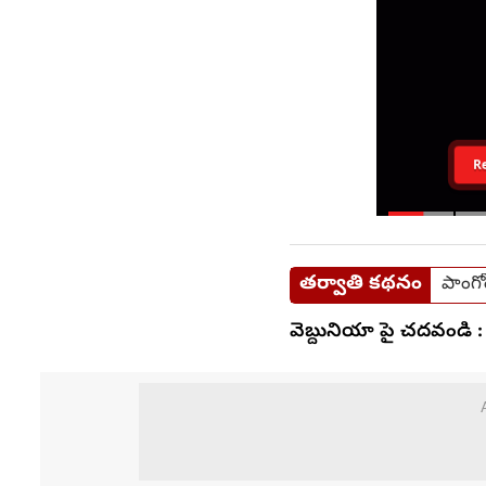
R
తర్వాతి కథనం
పాంగో
వెబ్దునియా పై చదవండి :