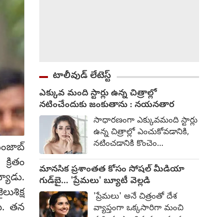
టాలీవుడ్ లేటెస్ట్
ఎక్కువ మంది స్టార్లు ఉన్న చిత్రాల్లో
నటించేందుకు జంకుతాను : నయనతార
సాధారణంగా ఎక్కువమంది స్టార్లు
ఉన్న చిత్రాల్లో ఎంచుకోవడానికి,
నటించడానికి కొంచెం
పంజాబ్
భయపడతానని స్టార్ హీరోయిన్
క్రితం
నయనతార అన్నారు. కన్నడ
మానసిక ప్రశాంతత కోసం సోషల్ మీడియా
్యాడు.
హీరో యశ్ హీరోగా నటించిన
గుడ్‌బై... 'ప్రేమలు' బ్యూటీ వెల్లడి
తాజా చిత్రం టాక్సిక్. గీతూ
ుశిక్ష
'ప్రేమలు' అనే చిత్రంతో దేశ
మోహన్ దాస్ దర్శకత్వం
రు. తన
వ్యాప్తంగా ఒక్కసారిగా మంచి
వహించారు. ఇందులో