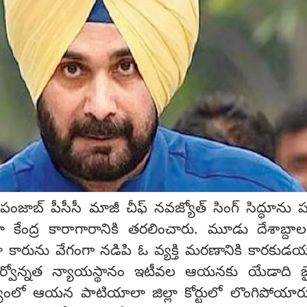
, పంజాబ్ పీసీసీ మాజీ చీఫ్ నవజ్యోత్ సింగ్ సిద్ధూను 
కేంద్ర కారాగారానికి తరలించారు. మూడు దేశాబ్దాల 
ూ కారును వేగంగా నడిపి ఓ వ్యక్తి మరణానికి కారకుడయ
సర్వోన్నత న్యాయస్థానం ఇటీవల ఆయనకు యేడాది జైల
్యంలో ఆయన పాటియాలా జిల్లా కోర్టులో లొంగిపోయా