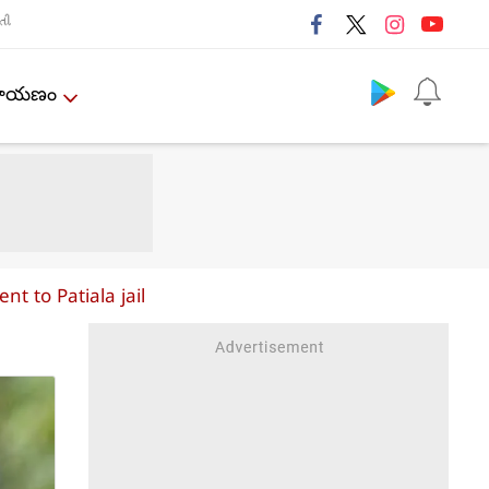
તી
Follow us
ేమాయణం
t to Patiala jail