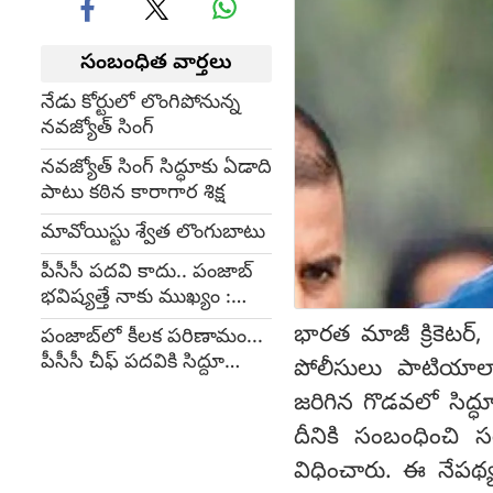
సంబంధిత వార్తలు
నేడు కోర్టులో లొంగిపోనున్న
నవజ్యోత్ సింగ్
నవజ్యోత్ సింగ్ సిద్ధూకు ఏడాది
పాటు కఠిన కారాగార శిక్ష
మావోయిస్టు శ్వేత లొంగుబాటు
పీసీసీ పదవి కాదు.. పంజాబ్‌
భవిష్యత్తే నాకు ముఖ్యం :
సిద్ధూ
భారత మాజీ క్రికెటర్
పంజాబ్‌లో కీలక పరిణామం...
పీసీసీ చీఫ్ పదవికి సిద్దూ
పోలీసులు పాటియాలా 
రాజీనామా
జరిగిన గొడవలో సిద్ధ
దీనికి సంబంధించి 
విధించారు. ఈ నేపథ