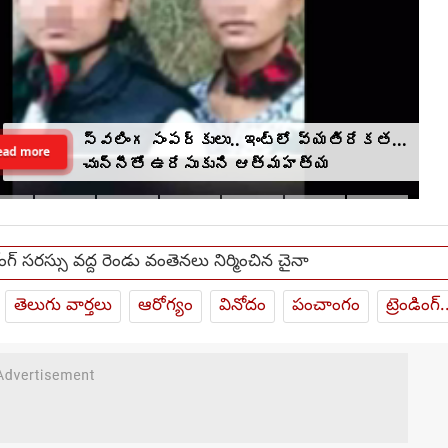
స్వలింగ సంపర్కులు.. ఇంట్లో వ్యతిరేకత...
ead more
చున్నీతో ఉరేసుకుని ఆత్మహత్య
ంగ్ సరస్సు వద్ద రెండు వంతెనలు నిర్మించిన చైనా
తెలుగు వార్తలు
ఆరోగ్యం
వినోదం
పంచాంగం
ట్రెండింగ్.