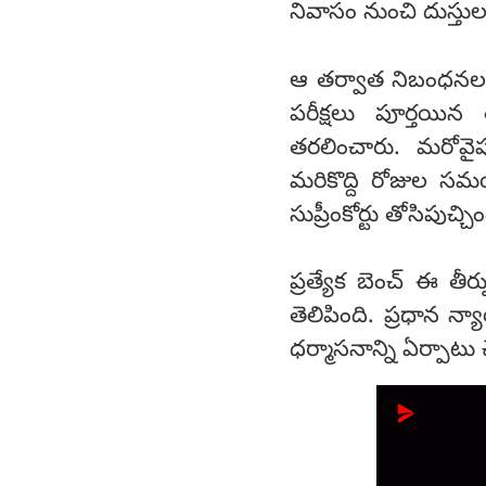
నివాసం నుంచి దుస్తుల 
ఆ తర్వాత నిబంధనల మ
పరీక్షలు పూర్తయిన
తరలించారు. మరోవైప
మరికొద్ది రోజుల సమ
సుప్రీంకోర్టు తోసిపుచ్చి
ప్రత్యేక బెంచ్ ఈ తీ
తెలిపింది. ప్రధాన న
ధర్మాసనాన్ని ఏర్పాటు చ