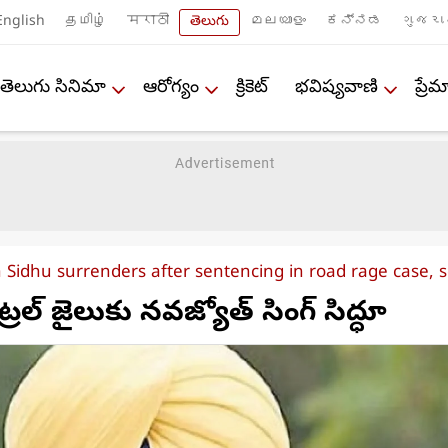
English
தமிழ்
मराठी
తెలుగు
മലയാളം
ಕನ್ನಡ
ગુજરા
తెలుగు సినిమా
ఆరోగ్యం
క్రికెట్
భవిష్యవాణి
ప్ర
 Sidhu surrenders after sentencing in road rage case, sen
రల్ జైలుకు నవజ్యోత్ సింగ్ సిద్ధూ