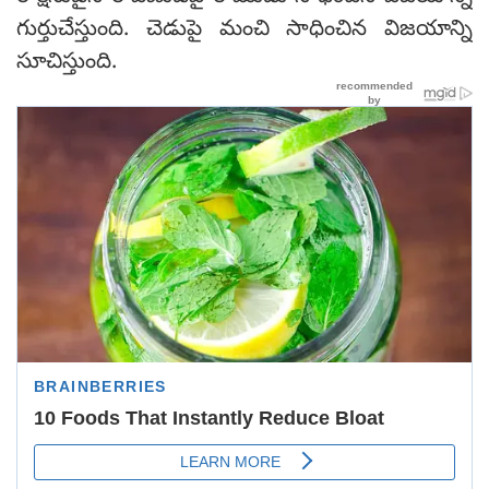
గుర్తుచేస్తుంది. చెడుపై మంచి సాధించిన విజయాన్ని
సూచిస్తుంది.