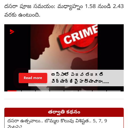
దసరా పూజ సమయం: మధ్యాహ్నం 1.58 నుండి 2.43
వరకు ఉంటుంది.
అస్సాంలో పదవ తరగతి
Read more
విద్యార్థిపై హత్యాచారం..
ఫంక్షన్‌కు వెళ్లిన తల్లి..
మంచంపై విగతజీవిగా..?
తర్వాతి కథనం
దసరా ఉత్సవాలు.. బొమ్మల కొలువు విశిష్టత.. 5, 7, 9
మెట్లపై?