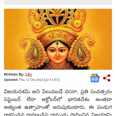
Written By:
సెల్వి
Updated:
Thu, 12 Oct 2023 (22:13 IST)
విజయదశమి అని పిలువబడే దసరా, ప్రతి సంవత్సరం
సెప్టెంబర్ లేదా అక్టోబర్‌లో భారతదేశం అంతటా
అత్యంత ఉత్సాహంతో జరుపుకుంటారు. ఈ పండుగ
రాక్షసుడైన రావణుడిపై రాముడు సాధించిన విజయాన్ని