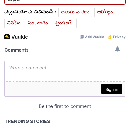
వెబ్దునియా పై చదవండి :
తెలుగు వార్తలు
ఆరోగ్యం
వినోదం
పంచాంగం
ట్రెండింగ్..