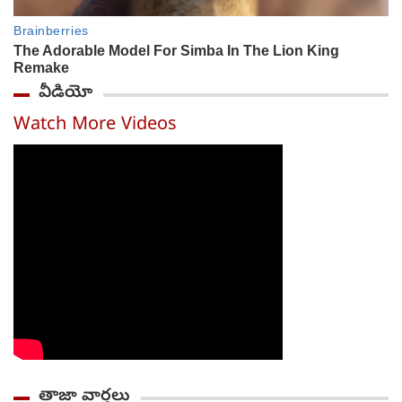
వీడియో
Watch More Videos
తాజా వార్తలు