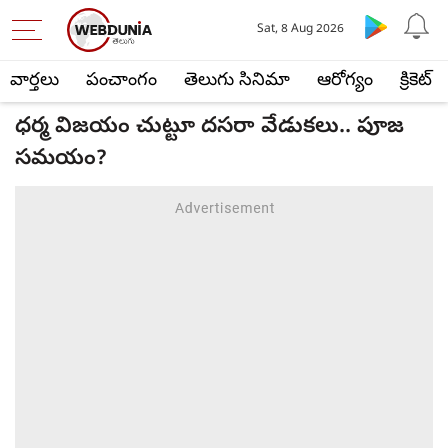
Sat, 8 Aug 2026
వార్తలు
పంచాంగం
తెలుగు సినిమా
ఆరోగ్యం
క్రికెట్
ధర్మ విజయం చుట్టూ దసరా వేడుకలు.. పూజ
సమయం?