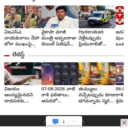
ఏఐఎస్ఎ
వైకాపా మాజీ
Hyderabad:
జనసేన
నాయకురాలు నేహా
మంత్రి అప్పలరాజు
వెళ్లేటప్పుడు
వుండ
బోరా ముఖంపై
బెయిల్ పిటిషన్‌
ప్రియురాలితో
ఒంటరి
సిరా, ఇది జంతర్
తిరస్కృతి
వెళ్లాడు,
చేస్తా
లేటెస్ట్
మంతర్ కాదంటూ...
వచ్చేటప్పుడు
చీఫ్ 
అంబులెన్సులో
రావు
ఆమె శవాన్ని
తెచ్చాడు
విజయం
07-08-2026 నాటి
తుమ్ములు
06-08
ఆలస్యమైనదని
రాశి ఫలితాలు..
వచ్చేటప్పుడు కూడా
రాశి ఫ
బాధపడకు,
ఆపదలో
భగవన్నామ స్మరణ
శ్రమ 
ఎందుకంటే?
ఉన్నవారిని
ఎందుకు..?
ఫలితం
ఆదుకుంటారు
యముడు చెప్పిన
కథేంటి?