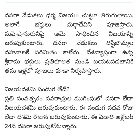
దసరా వేడుకలు ధర్మ విజయం చుట్టూ తిరుగుతాయి.
అలాగే భక్తులు దుర్గాదేవిని పూజిస్తారు.
మహిషాసురునిపై ఆమె సాధించిన విజయాన్ని
జరుపుకుంటారు. దసరా వేడుకలు దిష్టిబొమ్మల
దహనాలకే పరిమితం కాలేదు. దేశవ్యాప్తంగా ఉన్న
శ్రీరామ భక్తులు ప్రతికూలత నుండి బయటపడటానికి
తమ ఇళ్లలో పూజలు కూడా నిర్వహిస్తారు.
విజయదశమి పండుగ తేదీ?
ప్రతి సంవత్సరం నవరాత్రుల ముగింపులో దసరా లేదా
విజయదశమి జరుపుకుంటారు. ఈ పండుగ పదవ రోజు
లేదా దశమి రోజున జరుపుకుంటారు. ఈ ఏడాది అక్టోబర్
24న దసరా జరుపుకోనున్నారు.