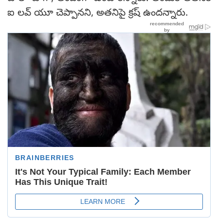
ఐ లవ్ యూ చెప్పానని, అతనిపై క్రష్ ఉందన్నారు.