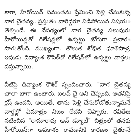
కాగా, హీరోయిన్ సమంతను ప్రేమించి పెళ్లి చేసుకున్న
నాగ చైతన్య.. ప్రస్తుతం వారిద్దరూ విడిపోయిన విషయం
తెల్సిందే. ఈ నేపథ్యంలో నాగ చైతన్య పలువురు
హీరోయిన్లతో రిలేషన్లలో ఉన్నట్టు జోరుగా ప్రచారం
సాగుతోంది. ముఖ్యంగా, తొలుత శోభిత ధూళిపాళ్ల,
ఇపుడు దివ్యాంశ కౌసిక్‌తో రిలేషన్‌లో ఉన్నట్టు వార్తలు
వస్తున్నాయి.
వీటిపై దివ్యాంశ కౌశిక్ స్పందించారు. "నాగ చైతన్య
చాలా బాగా ఉంటారు. ఐలవ్ చై అని చెప్పింది. అతనిపై
క్రష్ ఉందని, అయితే, తాను పెళ్లి చేసుకోబోతున్నామనే
వార్తల్లో ఏమాత్రం నిజం లేదని చెప్పారు. రవితేజ
నటించిన "రామారావు ఆన్ డ్యూటీ" చిత్రంలో తనకు
హీరోయిన్‌గా అవకాశం రావడానికి కారణం చైతూనే