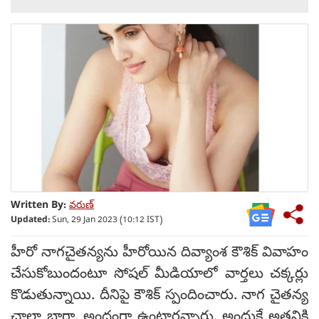
Written By:
వరుణ్
Updated:
Sun, 29 Jan 2023 (10:12 IST)
హీరో నాగచైతన్యను హీరోయిన దివ్యాంశ కౌశిక్ వివాహం
చేసుకోబుందంటూ సోషల్ మీడియాలో వార్తలు చక్కర్లు
కొడుతున్నాయి. దీనిపై కౌశిక్ స్పందించారు. నాగ చైతన్య
చాలా బాగా, అందంగా ఉంటారన్నారు. అందుకే అతనికి