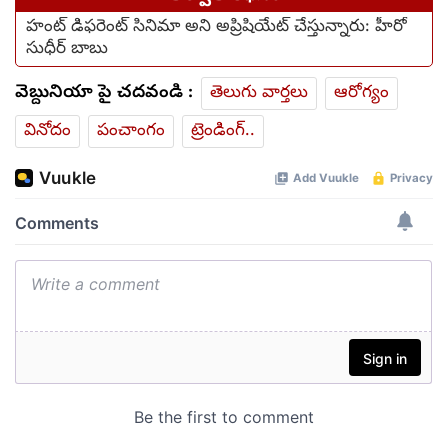
హంట్ డిఫరెంట్ సినిమా అని అప్రిషియేట్ చేస్తున్నారు: హీరో
సుధీర్ బాబు
వెబ్దునియా పై చదవండి :
తెలుగు వార్తలు
ఆరోగ్యం
వినోదం
పంచాంగం
ట్రెండింగ్..