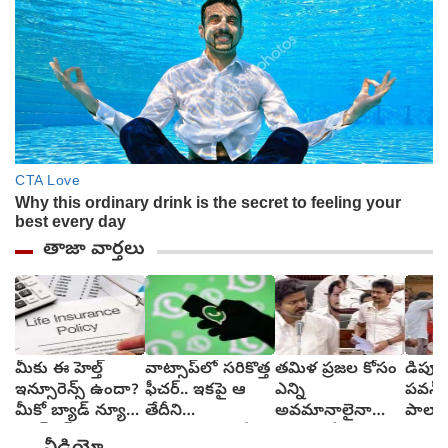
తాజా వార్తలు
మీకు ఈ హెల్త్
వాట్సాప్‌లో సరికొత్త
తమిళ ప్రజల కోసం
డిప్య
ఇన్సూరెన్స్ ఉందా?
ఫీచర్.. ఇకపై ఆ
ఎన్ని
పవన్‌ 
మీకో బ్యాడ్ న్యూస్‌,
తేదీని
అవమానాలైనా
పాలాభ
క్యాష్‌లెస్
వెల్లడించాల్సిందే?
ఎదుర్కొనేందుకు
ఎందు