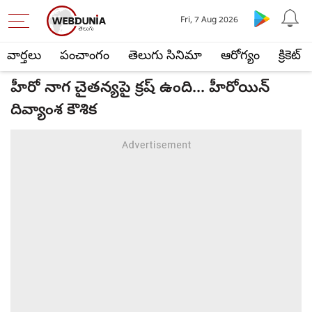
Fri, 7 Aug 2026
వార్తలు
పంచాంగం
తెలుగు సినిమా
ఆరోగ్యం
క్రికెట్
హీరో నాగ చైతన్యపై క్రష్ ఉంది... హీరోయిన్
దివ్యాంశ కౌశిక