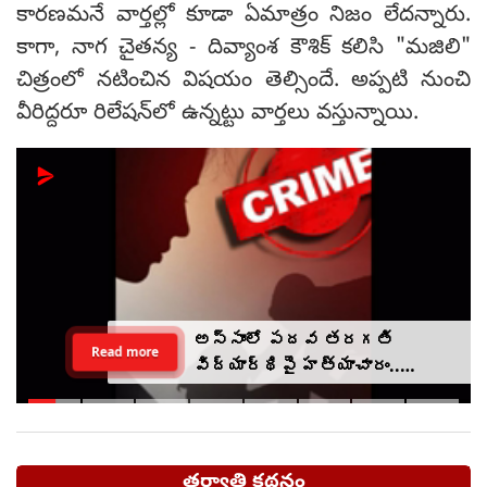
కారణమనే వార్తల్లో కూడా ఏమాత్రం నిజం లేదన్నారు.
కాగా, నాగ చైతన్య - దివ్యాంశ కౌశిక్ కలిసి "మజిలి"
చిత్రంలో నటించిన విషయం తెల్సిందే. అప్పటి నుంచి
వీరిద్దరూ రిలేషన్‌లో ఉన్నట్టు వార్తలు వస్తున్నాయి.
అస్సాంలో పదవ తరగతి
Read more
విద్యార్థిపై హత్యాచారం..
ఫంక్షన్‌కు వెళ్లిన తల్లి..
మంచంపై విగతజీవిగా..?
తర్వాతి కథనం