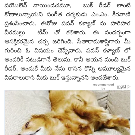
వయొలెన్ వాయిండచమూ, బుక్ రీడర్ లాంటి
కోణాలున్నాయని సంగీత దర్శకుడు ఎం.ఎం. కీరవాణి
ప్రశంసించారు. ఈరోజు పవన్ కళ్యాణ్ ను హరిహర
వీరమల్లు టీమ్ తో కలిశారు. ఈ సందర్భంగా
ఆసక్తికరమైన చర్చ జరిగింది. సీతారామశాస్త్రిగారు మీ
గురించి ఓ విషయం చెప్పేవారు. పవన్ కళ్యాణ్ లో
అందరికీ నటుడిగానే తెలుసు. కానీ ఆయన మంచి బుక్
రీడర్. అందుకే మీకు నేను రాసిన కొన్ని అమూల్యమైన
వివరాలురాసి మీకు బుక్ ఇస్తున్నానని అందజేశారు.