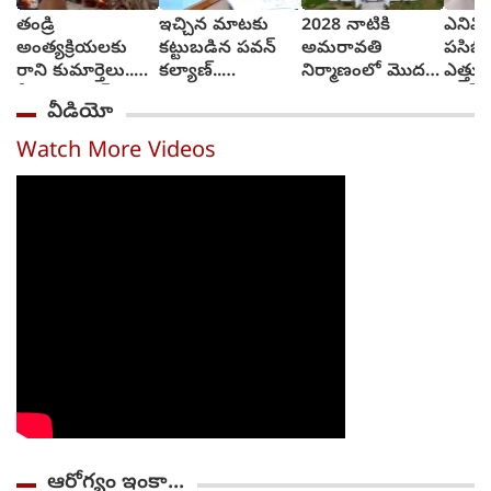
తండ్రి
ఇచ్చిన మాటకు
2028 నాటికి
ఎనిమి
అంత్యక్రియలకు
కట్టుబడిన పవన్
అమరావతి
పసిబిడ
రాని కుమార్తెలు..
కల్యాణ్..
నిర్మాణంలో మొదటి
ఎత్తుకెళ
వీడియో కాల్ ద్వారా
కళకళలాడుతున్న
దశ పూర్తి..
వాచ్‌వ
వీడియో
అంతా
రోడ్లు
వంగలపూడి అనిత
మూడు 
ముగించేశారు..
కాపాడ
Watch More Videos
(video)
ఆరోగ్యం ఇంకా...