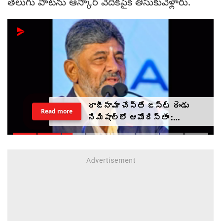
తెలుగు పాటను ఆస్కార్ వేదికపైకి తీసుకువెళ్లారు.
రాజీనామా చేస్తే జస్ట్ రెండు
Read more
నిమిషాల్లో ఆమోదిస్తాం :
ఎమ్మెల్యేలకు సీఎం డీకే
హెచ్చరిక