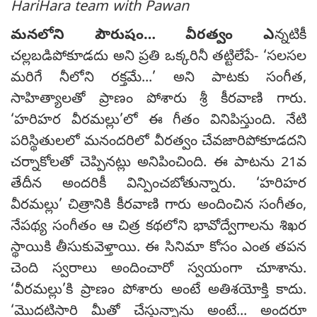
HariHara team with Pawan
మనలోని పౌరుషం… వీరత్వం ఎ
న్నటికీ
చల్లబడిపోకూడదు అని ప్రతి ఒక్కరినీ తట్టిలేపే- ‘సలసల
మరిగే నీలోని రక్తమే...’ అని పాటకు సంగీత,
సాహిత్యాలతో ప్రాణం పోశారు శ్రీ కీరవాణి గారు.
‘హరిహర వీరమల్లు’లో ఈ గీతం వినిపిస్తుంది. నేటి
పరిస్థితులలో మనందరిలో వీరత్వం చేవజారిపోకూడదని
చర్నాకోలతో చెప్పినట్లు అనిపించింది. ఈ పాటను 21వ
తేదీన అందరికీ విన్పించబోతున్నారు. ‘హరిహర
వీరమల్లు’ చిత్రానికి కీరవాణి గారు అందించిన సంగీతం,
నేపథ్య సంగీతం ఆ చిత్ర కథలోని భావోద్వేగాలను శిఖర
స్థాయికి తీసుకువెళ్తాయి. ఈ సినిమా కోసం ఎంత తపన
చెంది స్వరాలు అందించారో స్వయంగా చూశాను.
‘వీరమల్లు’కి ప్రాణం పోశారు అంటే అతిశయోక్తి కాదు.
‘మొదటిసారి మీతో చేస్తున్నాను అంటే... అందరూ