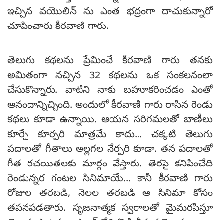
ఇచ్చిన వయొలిన్ ను ఎంత భద్రంగా దాచుకున్నారో
చూపించారు కీరవాణి గారు.
తెలుగు కథలను ప్రేమించే కీరవాణి గారు తనకు
అమితంగా నచ్చిన 32 కథలను ఒక సంకలనంలా
చేసుకొన్నారు. వాటిని నాకు బహూకరించడం ఎంతో
ఆనందాన్నిచ్చింది. అందులో కీరవాణి గారు రాసిన రెండు
కథలు కూడా ఉన్నాయి. ఆయన సరిగమలతో బాణీలు
కూర్చే కూర్పరి మాత్రమే కాదు... చక్కటి తెలుగు
పదాలతో గీతాలు అల్లగల నేర్పరి కూడా. తన పదాలతో
గీత రచయితలకు మార్గం వేస్తారు. తెరపై కనిపించేది
రెండున్నర గంటల సినిమాయే... కానీ కీరవాణి గారు
రోజుల తరబడి, నెలల తరబడి ఆ సినిమా కోసం
తపనపడతారు. సృజనాత్మక స్వరాలతో మైమరపిస్తూ