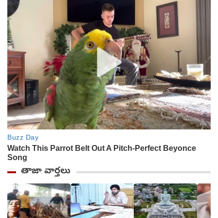
తాజా వార్తలు