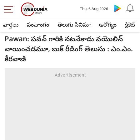
Thu, 6 Aug 2026
వార్తలు
పంచాంగం
తెలుగు సినిమా
ఆరోగ్యం
క్రికెట్
Pawan: పవన్ గారికి నటనేకాదు వయొలిన్
వాయించడమూ, బుక్ రీడింగ్ తెలుసు : ఎం.ఎం.
కీరవాణి