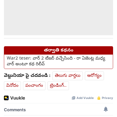
తర్వాతి కథనం
War2 teser: వార్ 2 టీజర్ వచ్చేసింది - రా ఏజెంట్ల మధ్య
వార్ అంటూ కథ రిలీవ్
వెబ్దునియా పై చదవండి :
తెలుగు వార్తలు
ఆరోగ్యం
వినోదం
పంచాంగం
ట్రెండింగ్..