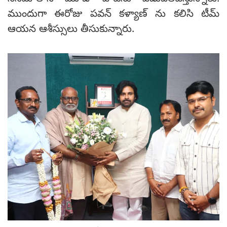
ముందుగా ఈరోజు పవన్ కళ్యాణ్ ను కలిసి టీమ్
ఆయన ఆశీస్సులు తీసుకున్నారు.