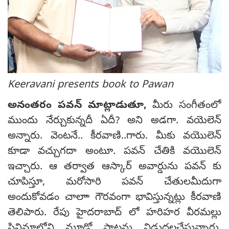
Keeravani presents book to Pawan
అనంతరం పవన్ మాట్లాడుతూ,
మీరు సంగీతంలో
ముందు నేర్చుకున్నదీ ఏదీ? అని అడగా. వయెలెన్
అన్నారు. వెంటనే.. కీరవాణి..గారు. మీకు వయొలెన్
కూడా వచ్చుగదా అంటూ. పవన్ చేతికి వయొలెన్
ఇచ్చారు. ఆ తర్వాత ఆస్కార్ అవార్డును పవన్ కు
చూపిస్తూ, మరోసారి పవన్ చేతులమీదుగా
అందుకోవడం చాలాా గౌరవంగా భావిస్తున్నట్లు కీరవాణి
తెలిపారు. రేపు హైదరాబాద్ లో హరిహర వీరమల్లు
సినిమాలోని మూడో పాటను విడుదలచేస్తున్నారు.