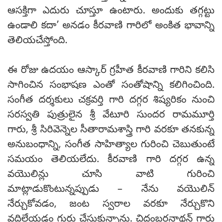
ఆసక్తిగా ఎదురు చూస్తూ ఉంటారు. అందుకు తగ్గట్టు
ఉండాలి కదా’ అనడం కీరవాణి గారిలో అంకిత భావాన్ని
తెలియచేస్తోంది.
ఈ రోజు ఉదయం ఆస్కార్ గ్రహీత కీరవాణి గారిని కలిసి
సాగించిన సంభాషణ ఎంతో సంతోషాన్ని కలిగించింది.
సంగీత దర్శకులు చక్రవర్తి గారి దగ్గర శిష్యరికం నుంచి
సరస్వతి పుత్రులైన శ్రీ వేటూరి సుందర రామమూర్తి
గారు, శ్రీ సిరివెన్నెల సీతారామశాస్త్రి గారి వరకూ తనకున్న
అనుబంధాన్ని, సంగీత సాహిత్యాల గురించి చెబుతుంటే
సమయం తెలియలేదు. కీరవాణి గారి దగ్గర ఉన్న
వయొలిన్లు చూసి వాటి గురించి
మాట్లాడుకొంటున్నప్పుడు – నేను వయొలిన్
నేర్చుకోవడం, జంట స్వరాల వరకూ నేర్చుకొని
వదిలేయడం గుర్తు చేసుకున్నాను. చిదంబరనాథన్ గారు