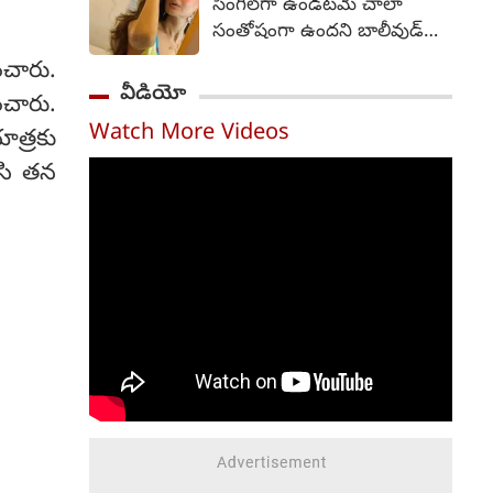
సింగిల్‌గా ఉండటమే చాలా
ఫ్రేమ్ నుంచే ఆహ్లాదకరమైన,
సంతోషంగా ఉందని బాలీవుడ్
భావోద్వేగభరితమైన,
భామ అమీషా పటేల్ అన్నారు.
ంచారు.
హృదయాన్ని తాకే కుటుంబ కథా
51 యేళ్ల వయసులో ఉన్న
వీడియో
చిత్రంగా ఈ సినిమా ప్రేక్షకులను
చారు.
అమీషా పటేల్... ఇపుడు కూడా
ఆకట్టుకుంటుందని ట్రైలర్
Watch More Videos
తాను సింగిల్‌గా ఉండటమే
త్రకు
స్పష్టమైన సంకేతాలు ఇచ్చింది.
ఇష్టంగా ఉందని చెప్పారు.
పేసి తన
వెంకీ అట్లూరి దర్శకుడు.
సూర్యదేవర నాగవంశీ, సాయి
సౌజన్య నిర్మించారు.