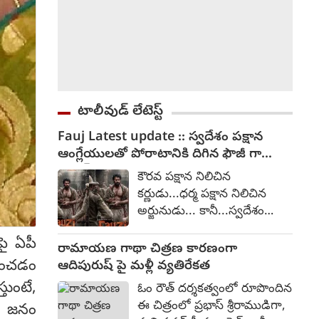
టాలీవుడ్ లేటెస్ట్
Fauj Latest update :: స్వదేశం పక్షాన
ఆంగ్లేయులతో పోరాటానికి దిగిన ఫౌజీ గా
ప్రభాస్
కౌరవ పక్షాన నిలిచిన
కర్ణుడు...ధర్మ పక్షాన నిలిచిన
అర్జునుడు... కానీ...స్వదేశం
పక్షాన నిలిచిన ఫౌజీ. అంటూ
పై ఏపీ
ప్రభాస్ నటిస్తున్న ఫౌజీ చిత్రంపై
రామాయణ గాథా చిత్రణ కారణంగా
ఆసక్తికరమైన పోస్ట్ ను సోషల్
వించడం
ఆదిపురుష్ పై మళ్లీ వ్యతిరేకత
మీడియాలో ప్రభాస్ టీమ్ విడుదల
తుంటే,
ఓం రౌత్ దర్శకత్వంలో రూపొందిన
చేసింది. ఆంగ్లేయుల కాలం నాటి
ఈ చిత్రంలో ప్రభాస్ శ్రీరాముడిగా,
కు జనం
గాధగా ఈ చిత్రం రూపొందుతోంది.