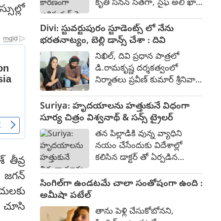
కృతి సనన్ సీతగా, సైఫ్ అలీ ఖాన్
సుల్లో
దేవాలయం ప్రవేశానికి వారు
రావణుడిగా, దేవదత్త నాగే
అడ్డంకిగా వుండడంతో వారిని
హనుమంతుడిగా నటించారు.
Divi: స్టువర్టుపురం స్టూడెంట్స్ లో నేను
ఎదురొడ్డి ప్రజల పక్షాన నిలిచిన
500-700 కోట్ల భారీ బడ్జెట్‌తో
భరతనాట్యం, బెల్లి డాన్స్ చేశా : దివి
ఫౌజీ గా ప్రభాస్ పై పోరాట
2023 జూన్ 16న విడుదలైన ఈ
సన్నివేశాలు నిన్ననే
నిఖిల్, దివి ప్రధాన పాత్రలో
చిత్రం, బాక్సాఫీస్ వద్ద సుమారు
ప్రారంభమయ్యాయి.
డి.రామకృష్ణ దర్శకత్వంలో
393 కోట్ల రూపాయల వసూళ్లను
నిర్మాతలు ప్రవీణ్ కుమార్ శ్రీనివాస్
మాత్రమే సాధించింది.
రెడ్డి నిర్మిస్తున్న ఎమోషనల్ యాక్షన్
ఎంటర్టైనర్ "స్టువర్టుపురం
Suriya: హృదయాలను హత్తుకునే విధంగా
స్టూడెంట్స్." 80% షూటింగ్ పూర్తి
సూర్య చిత్రం విశ్వనాథ్ & సన్స్ ట్రైలర్
చేసుకున్న ఈ చిత్రం ప్రస్తుతం పోస్ట్
తన పిల్లాడికి వున్న వ్యాధిని
ప్రొడక్షన్ కార్యక్రమాలు
నయం చేసేందుకు విదేశాల్లో
జరుపుకుంటుంది. కాగా ఈ చిత్ర
కలిసిన డాక్టర్ తో ఏర్పడిన
 తీవ్ర
ట్రైలర్ ను ప్రముఖ దర్శకులు
పరిచయం ఎటువైపు
వేణు ఉడుగుల లాంచ్ చేశారు.
ి జగన్
దారితీసిందనే పాయింట్ తో
సింగిల్‌గా ఉండటమే చాలా సంతోషంగా ఉంది :
ట్రైలర్ తో పాటు ఆయన
ుచులకు
సూర్య నటించిన విశ్వనాథ్ &
అమీషా పటేల్
సాంగును కూడా విడుదల చేశారు.
సన్స్ ట్రైలర్ విశదీకరిస్తుంది.
ు చూసి
తాను పెళ్లి చేసుకోబోనని,
నేడేట్రైలర్ విడుదలైంది. తొలి