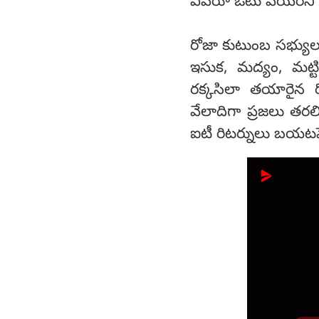
ఎవరూ ఓటు వేయరని 
రోజా కుటుంబ సభ్యులు
ఇసుక, మద్యం, మట్ట
రక్కసిలా తయారైన ర
వేలాదిగా ప్రజలు తరలి 
ఐటీ రిటర్నులు బయటపె