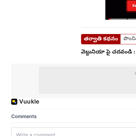
R
తర్వాతి కథనం
పొంచి
వెబ్దునియా పై చదవండి :