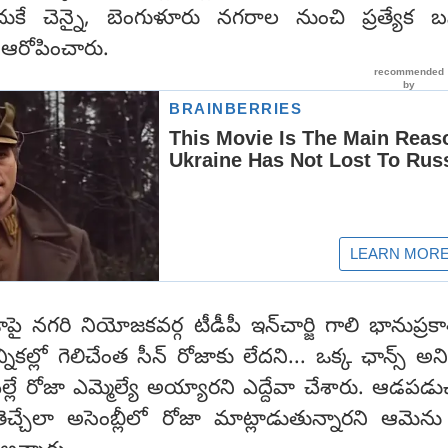
ే చెన్నై, బెంగుళూరు నగరాల నుంచి ప్రత్యేక బస్
రి ఆరోపించారు.
ై నగరి నియోజకవర్గ టీడీపీ ఇన్‌చార్జి గాలి భానుప్రకాశ్
నికల్లో గెలిచేంత సీన్ రోజాకు లేదని... ఒక్క ఛాన్స్ అన
్లే రోజా ఎమ్మెల్యే అయ్యారని ఎద్దేవా చేశారు. ఆడపడ
్చేలా అసెంబ్లీలో రోజా మాట్లాడుతున్నారని ఆమెన