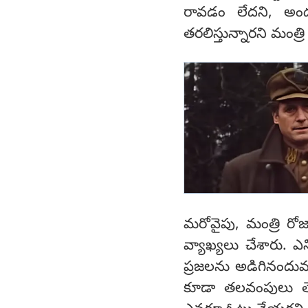
రావడం లేదని, అందుక
తరలిస్తున్నారని మంత్
మరోవైపు, మంత్రి రోజాప
వ్యాఖ్యలు చేశారు. ఎన్
ప్రజలను అడిగినందువల
కూడా తలవంపులు తెచ