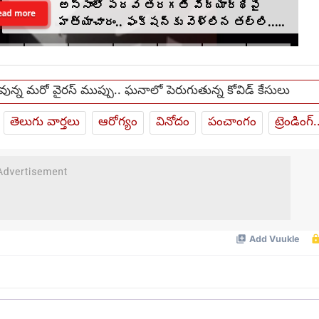
అస్సాంలో పదవ తరగతి విద్యార్థిపై
ead more
హత్యాచారం.. ఫంక్షన్‌కు వెళ్లిన తల్లి..
మంచంపై విగతజీవిగా..?
వున్న మరో వైరస్ ముప్పు.. ఘనాలో పెరుగుతున్న కోవిడ్ కేసులు
తెలుగు వార్తలు
ఆరోగ్యం
వినోదం
పంచాంగం
ట్రెండింగ్.