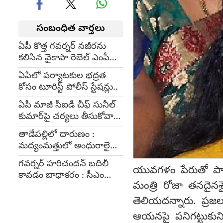
సంబంధిత వార్తలు
ఏపీ కొత్త గవర్నర్ నజీర‌ను
కలిసిన వైకాపా రెబెల్ ఎంపీ
రఘురామ
ఏపీలో పర్యాటకుల భద్రత
కోసం టూరిస్ట్ పోలీస్ స్టేషన్లు..
ఏపీ మాజీ సీఐడీ చీఫ్ సునీల్
కుమార్‌పై చర్యలు తీసుకోవాలి
: కేంద్ర హోం శాఖ ఆదేశం
తాడేపల్లిలో దారుణం :
మద్యంమత్తులో అంధురాలైన
యువతి నరికివేత
గవర్నర్ హరిచందన్ బదిలీ
యువగళం పేరుతో పాదయాత
కావడం బాధాకరం : సీఎం
మంత్రి రోజా తనదైనశైల
జగన్
తెలియదన్నారు. ప్రజల 
ఆయనపై పనిగట్టుకుని