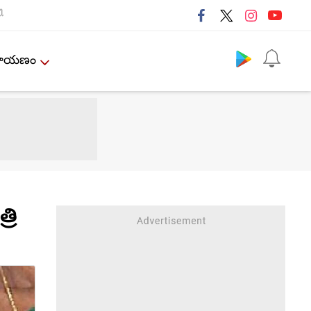
ી
Follow us
ేమాయణం
రి