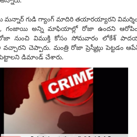
అన్నారు.
 మన్నార్ గుడి గ్యాంగ్ మాదిరి తయారయ్యారని విమర్శి
ి, గంజాయి అన్ని మాఫియాల్లో రోజా ఉందని ఆరోపిం
ోజా నుంచి విముక్తి కోసం సోమవారం లోకేశ్ పాదయా
వచ్చారని చెప్పారు. మంత్రి రోజా ప్రెస్మీట్లు పెట్టడం ఆ
ట్టాలని డిమాండ్ చేశారు.