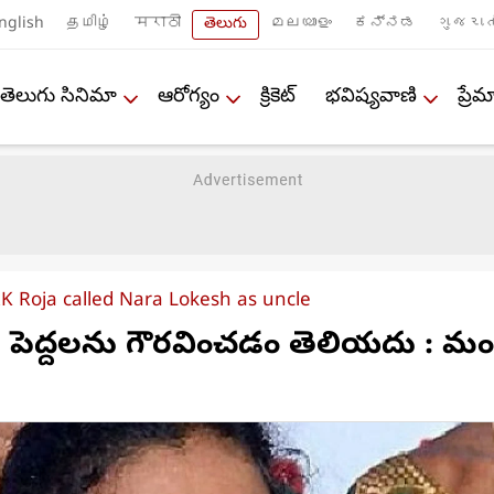
nglish
தமிழ்
मराठी
తెలుగు
മലയാളം
ಕನ್ನಡ
ગુજરાત
తెలుగు సినిమా
ఆరోగ్యం
క్రికెట్
భవిష్యవాణి
ప్ర
RK Roja called Nara Lokesh as uncle
కి పెద్దలను గౌరవించడం తెలియదు : మంత్