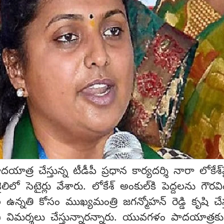
్ర చేస్తున్న టీడీపీ ప్రధాన కార్యదర్శి నారా లోకేశ్‌
ిలో సెటైర్లు వేశారు. లోకేశ్ అంకుల్‌కి పెద్దలను గౌర
ఉన్నతి కోసం ముఖ్యమంత్రి జగన్మోహన్ రెడ్డి కృషి చేస్
 విమర్శలు చేస్తున్నారన్నారు. యువగళం పాదయాత్ర