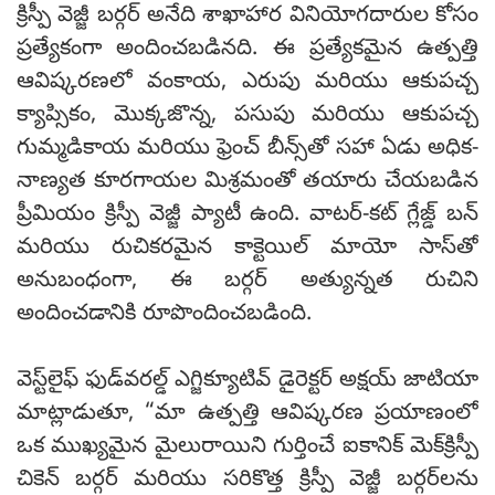
క్రిస్పీ వెజ్జీ బర్గర్ అనేది శాఖాహార వినియోగదారుల కోసం
ప్రత్యేకంగా అందించబడినది. ఈ ప్రత్యేకమైన ఉత్పత్తి
ఆవిష్కరణలో వంకాయ, ఎరుపు మరియు ఆకుపచ్చ
క్యాప్సికం, మొక్కజొన్న, పసుపు మరియు ఆకుపచ్చ
గుమ్మడికాయ మరియు ఫ్రెంచ్ బీన్స్‌తో సహా ఏడు అధిక-
నాణ్యత కూరగాయల మిశ్రమంతో తయారు చేయబడిన
ప్రీమియం క్రిస్పీ వెజ్జీ ప్యాటీ ఉంది. వాటర్-కట్ గ్లేజ్డ్ బన్
మరియు రుచికరమైన కాక్టెయిల్ మాయో సాస్‌తో
అనుబంధంగా, ఈ బర్గర్ అత్యున్నత రుచిని
అందించడానికి రూపొందించబడింది.
వెస్ట్‌లైఫ్ ఫుడ్‌వరల్డ్ ఎగ్జిక్యూటివ్ డైరెక్టర్ అక్షయ్ జాటియా
మాట్లాడుతూ, “మా ఉత్పత్తి ఆవిష్కరణ ప్రయాణంలో
ఒక ముఖ్యమైన మైలురాయిని గుర్తించే ఐకానిక్ మెక్‌క్రిస్పీ
చికెన్ బర్గర్ మరియు సరికొత్త క్రిస్పీ వెజ్జీ బర్గర్‌లను