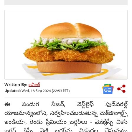
Written By:
ఐవీఆర్
Updated:
Wed, 18 Sep 2024 (22:53 IST)
ఈ పండుగ సీజన్, వెస్ట్‌లైఫ్ ఫుడ్‌వరల్డ్
యాజమాన్యంలోని, నిర్వహించబడుతున్న మెక్‌డొనాల్డ్స్
ఇండియా, రెండు ప్రీమియం బర్గర్‌లు - మెక్‌క్రిస్పీ చికెన్
బర్గర్, క్రిస్పీ వెజ్జీ బర్గర్‌ను విడుదల చేస్తున్నట్లు