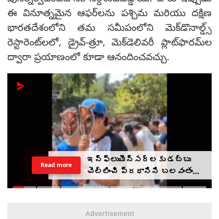
ఈ వినూత్నమైన ఆఫర్‌లను పశ్చిమ మరియు దక్షిణ
భారతదేశంలోని తమ సమీపంలోని మెక్‌డొనాల్డ్స్
రెస్టారెంట్‌లలో, డ్రైవ్-త్రూ, మెక్‌డెలివరీ ప్లాట్‌ఫారమ్‌ల
ద్వారా ప్రయాణంలో కూడా ఆనందించవచ్చు.
ఇన్‌ఫ్లుయెన్సర్‌లకు డబ్బు
Read more
చెల్లించి ప్రధానిని బలవంతంగా
తిట్టించారా? సీజేపీ మెడకు
ఉచ్చు బిగుస్తుందా?