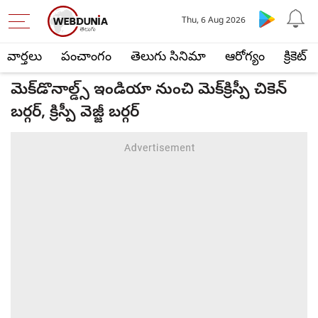
Thu, 6 Aug 2026
వార్తలు
పంచాంగం
తెలుగు సినిమా
ఆరోగ్యం
క్రికెట్
మెక్‌డొనాల్డ్స్ ఇండియా నుంచి మెక్‌క్రిస్పీ చికెన్
బర్గర్, క్రిస్పీ వెజ్జీ బర్గర్‌