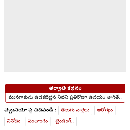
తర్వాతి కథనం
మునగాకును ఉడకబెట్టిన నీటిని ప్రతిరోజూ ఉదయం తాగితే..
వెబ్దునియా పై చదవండి :
తెలుగు వార్తలు
ఆరోగ్యం
వినోదం
పంచాంగం
ట్రెండింగ్..