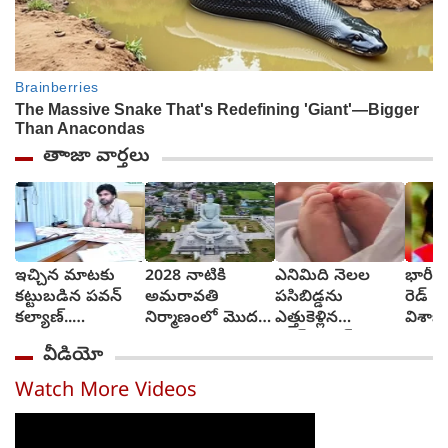
తాాజా వార్తలు
ఇచ్చిన మాటకు
2028 నాటికి
ఎనిమిది నెలల
భారీ ఆ
కట్టుబడిన పవన్
అమరావతి
పసిబిడ్డను
రెడ్ న
కల్యాణ్..
నిర్మాణంలో మొదటి
ఎత్తుకెళ్లిన
విశాఖ ర
కళకళలాడుతున్న
దశ పూర్తి..
వాచ్‌వుమన్‌..
వీడియో
రోడ్లు
వంగలపూడి అనిత
మూడు గంటల్లో
కాపాడిన పోలీసులు
Watch More Videos