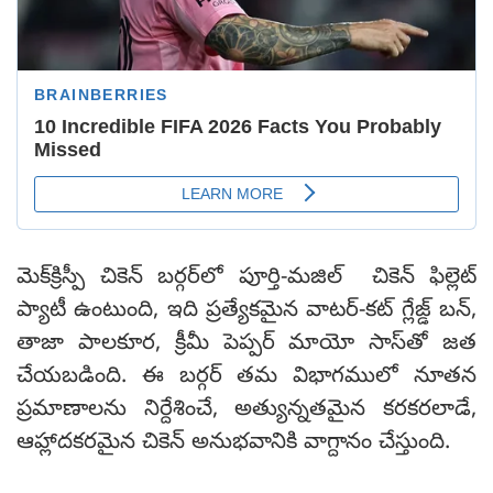
మెక్‌క్రిస్పీ చికెన్ బర్గర్‌లో పూర్తి-మజిల్ చికెన్ ఫిల్లెట్
ప్యాటీ ఉంటుంది, ఇది ప్రత్యేకమైన వాటర్-కట్ గ్లేజ్డ్ బన్,
తాజా పాలకూర, క్రీమీ పెప్పర్ మాయో సాస్‌తో జత
చేయబడింది. ఈ బర్గర్ తమ విభాగములో నూతన
ప్రమాణాలను నిర్దేశించే, అత్యున్నతమైన కరకరలాడే,
ఆహ్లాదకరమైన చికెన్ అనుభవానికి వాగ్దానం చేస్తుంది.