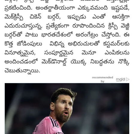
ప్రకటించింది. అంతర్జాతీయంగా ఎక్కువమంది ఇష్టపడే,
మెక్‌క్రిస్పీ చికెన్ బర్గర్, ఇప్పుడు ఎంతో ఆసక్తిగా
ఎదురుచూస్తున్న, ప్రత్యేకంగా రూపొందించిన క్రిస్పీ వెజ్జీ
బర్గర్‌తో పాటు భారతదేశంలో అరంగేట్రం చేస్తోంది. ఈ
కొత్త జోడింపులు విభిన్న అభిరుచులతో కస్టమర్‌లకు
వినూత్నమైన, సంపూర్ణమైన మెనూ ఎంపికలను
అందించడంలో మెక్‌డొనాల్డ్ యొక్క నిబద్ధతను నొక్కి
చెబుతున్నాయి.