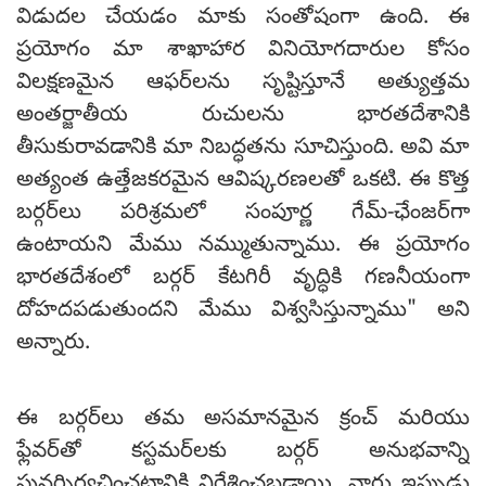
విడుదల చేయడం మాకు సంతోషంగా ఉంది. ఈ
ప్రయోగం మా శాఖాహార వినియోగదారుల కోసం
విలక్షణమైన ఆఫర్‌లను సృష్టిస్తూనే అత్యుత్తమ
అంతర్జాతీయ రుచులను భారతదేశానికి
తీసుకురావడానికి మా నిబద్ధతను సూచిస్తుంది. అవి మా
అత్యంత ఉత్తేజకరమైన ఆవిష్కరణలతో ఒకటి. ఈ కొత్త
బర్గర్‌లు పరిశ్రమలో సంపూర్ణ గేమ్-ఛేంజర్‌గా
ఉంటాయని మేము నమ్ముతున్నాము. ఈ ప్రయోగం
భారతదేశంలో బర్గర్ కేటగిరీ వృద్ధికి గణనీయంగా
దోహదపడుతుందని మేము విశ్వసిస్తున్నాము" అని
అన్నారు.
ఈ బర్గర్‌లు తమ అసమానమైన క్రంచ్ మరియు
ఫ్లేవర్‌తో కస్టమర్‌లకు బర్గర్ అనుభవాన్ని
పునర్నిర్వచించటానికి నిర్దేశించబడ్డాయి. వారు ఇప్పుడు