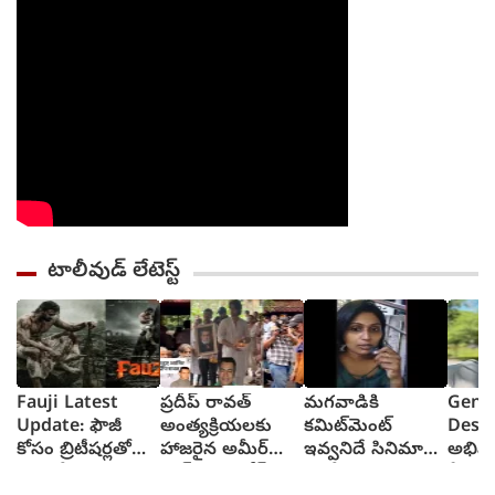
టాలీవుడ్ లేటెస్ట్
Fauji Latest
ప్రదీప్ రావత్
మగవాడికి
Genel
Update: ఫౌజీ
అంత్యక్రియలకు
కమిట్‌మెంట్
Desh
కోసం బ్రిటీషర్లతో
హాజరైన అమీర్
ఇవ్వనిదే సినిమా
అభిమ
పోరాడే యోధునిగా
ఖాన్, అశుతోష్
ఛాన్సే కాదు
ప్రేమ