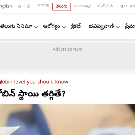
nglish
தமிழ்
मराठी
తెలుగు
മലയാളം
ಕನ್ನಡ
ગુજરાત
తెలుగు సినిమా
ఆరోగ్యం
క్రికెట్
భవిష్యవాణి
ప్ర
obin level you should know
బిన్ స్థాయి తగ్గితే?