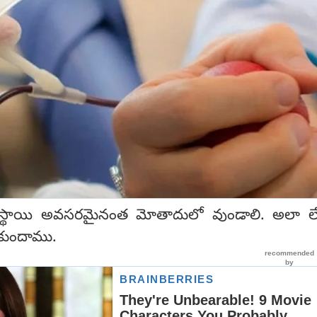
ిన్ స్థాయి అవసరమైనంత మోతాదులో వుండాలి. అలా ల
కుందాము.