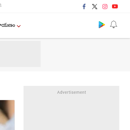
ી
Follow us
ేమాయణం