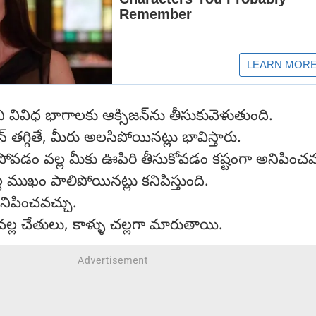
ని వివిధ భాగాలకు ఆక్సిజన్‌ను తీసుకువెళుతుంది.
్ తగ్గితే, మీరు అలసిపోయినట్లు భావిస్తారు.
పోవడం వల్ల మీకు ఊపిరి తీసుకోవడం కష్టంగా అనిపించవ
్ల ముఖం పాలిపోయినట్లు కనిపిస్తుంది.
అనిపించవచ్చు.
 వల్ల చేతులు, కాళ్ళు చల్లగా మారుతాయి.