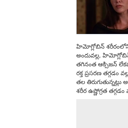
హిమోగ్లోబిన్ శరీరంలో
అందువల్ల, హిమోగ్లోబిన
తగినంత ఆక్సిజన్ లేక
రక్త ప్రసరణ తగ్గడం వల
తల తిరుగుతున్నట్లు 
శరీర ఉష్ణోగ్రత తగ్గడం