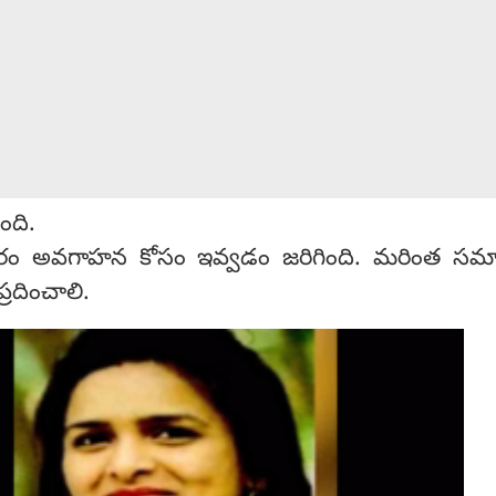
ుంది.
ం అవగాహన కోసం ఇవ్వడం జరిగింది. మరింత సమ
రదించాలి.