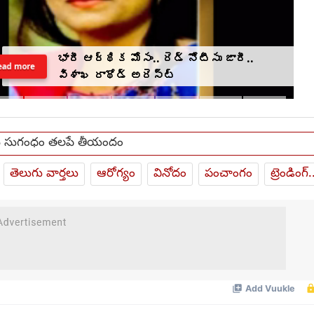
భారీ ఆర్థిక మోసం.. రెడ్ నోటీసు జారీ..
ead more
విశాఖ రాథోడ్‌‌ అరెస్ట్
 సుగంధం తలపే తీయందం
తెలుగు వార్తలు
ఆరోగ్యం
వినోదం
పంచాంగం
ట్రెండింగ్.