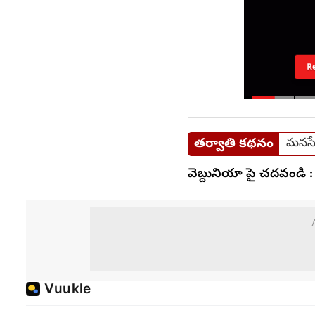
R
తర్వాతి కథనం
మనసే
వెబ్దునియా పై చదవండి :