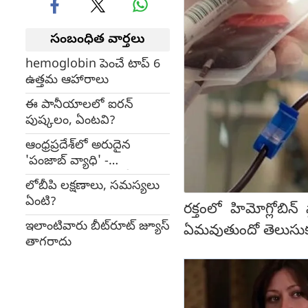
సంబంధిత వార్తలు
hemoglobin పెంచే టాప్ 6
ఉత్తమ ఆహారాలు
ఈ పానీయాలలో ఐరన్
పుష్కలం, ఏంటవి?
ఆంధ్రప్రదేశ్‌లో అరుదైన
'పంజాబ్ వ్యాధి' -
అంతుచిక్కని వ్యాధితో
లోబీపి లక్షణాలు, సమస్యలు
హడలిపోతున్న వైద్యులు!
ఏంటి?
రక్తంలో హిమోగ్లోబ
ఇలాంటివారు బీట్‌రూట్ జ్యూస్
ఏమవుతుందో తెలుసు
తాగరాదు