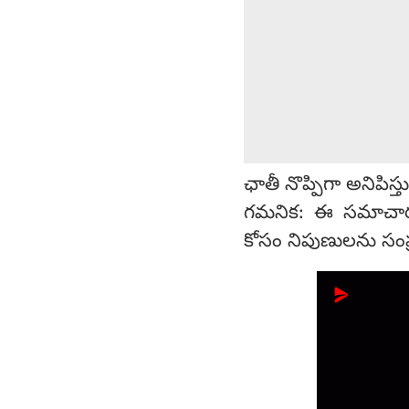
ఛాతీ నొప్పిగా అనిపిస్త
గమనిక: ఈ సమాచార
కోసం నిపుణులను సంప్