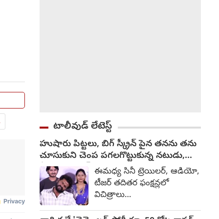
సమయంలో, తెలంగాణ
వ్యాప్తంగా ఉన్న మొత్తం 119
అసెంబ్లీ నియోజకవర్గాల్లో ఇలాంటి
పంపిణీ కార్యక్రమాలను
నిర్వహిస్తారు.
.
టాలీవుడ్ లేటెస్ట్
హుషారు పిట్టలు, బిగ్ స్క్రీన్ పైన తనను తను
చూసుకుని చెంప పగలగొట్టుకున్న నటుడు,
వీడియో వైరల్
ఈమధ్య సినీ ట్రెయిలర్, ఆడియో,
టీజర్ తదితర ఫంక్షన్లలో
విచిత్రాలు
చోటుచేసుకుంటున్నాయి.
కొంతమంది దుస్తులు గురించి