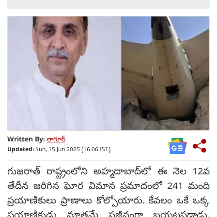
Written By:
ఠాగూర్
Updated:
Sun, 15 Jun 2025 (16:06 IST)
గుజరాత్ రాష్ట్రంలోని అహ్మదాబాద్‌లో ఈ నెల 12వ
తేదీన జరిగిన ఘోర విమాన ప్రమాదంలో 241 మంది
ప్రయాణికులు ప్రాణాలు కోల్పోయారు. కేవలం ఒకే ఒక్క
ప్రయాణికుడు మాత్రమే సజీవంగా బయటపడ్డాడు.