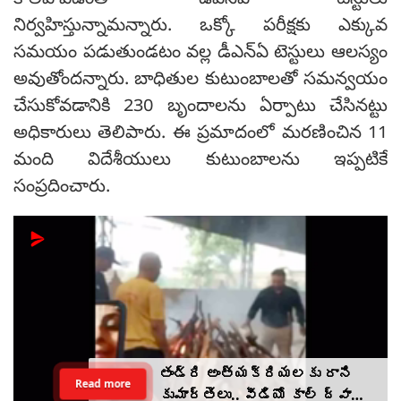
కాలిపోవడంతో డీఎన్ఏ టెస్టులు
నిర్వహిస్తున్నామన్నారు. ఒక్కో పరీక్షకు ఎక్కువ
సమయం పడుతుండటం వల్ల డీఎన్ఏ టెస్టులు ఆలస్యం
అవుతోందన్నారు. బాధితుల కుటుంబాలతో సమన్వయం
చేసుకోవడానికి 230 బృందాలను ఏర్పాటు చేసినట్టు
అధికారులు తెలిపారు. ఈ ప్రమాదంలో మరణించిన 11
మంది విదేశీయులు కుటుంబాలను ఇప్పటికే
సంప్రదించారు.
తండ్రి అంత్యక్రియలకు రాని
Read more
కుమార్తెలు.. వీడియో కాల్ ద్వారా