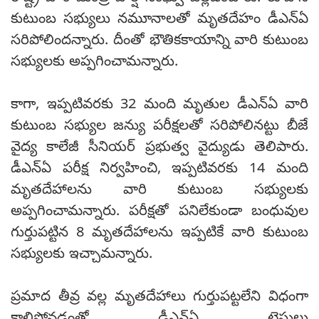
కుటుంబ సభ్యులు నమూనాలతో మృతదేహం డీఎన్ఏ
సరిపోలిందన్నారు. దీంతో భౌతికకాయాన్ని వారి కుటుంబ
సభ్యులకు అప్పగించామన్నారు.
కాగా, ఇప్పటివరకు 32 మంది మృతుల డీఎన్ఏ వారి
కుటుంబ సభ్యుల జన్యు పరీక్షలతో సరిపోలినట్టు బీజే
వైద్య కాలేజీ సీనియర్ ప్రభుత్వ వైద్యుడు తెలిపారు.
డీఎన్ఏ పరీక్ష నిర్వహించి, ఇప్పటివరకు 14 మంది
మృతదేహాలను వారి కుటుంబ సభ్యులకు
అప్పగించామన్నారు. పరీక్షతో పనిలేకుండా బంధువుల
గుర్తుపట్టిన 8 మృతదేహాలను ఇప్పటికే వారి కుటుంబ
సభ్యులకు ఇచ్చామన్నారు.
ప్రమాద తీవ్ర వల్ల మృతదేహాలు గుర్తుపట్టలేని విధంగా