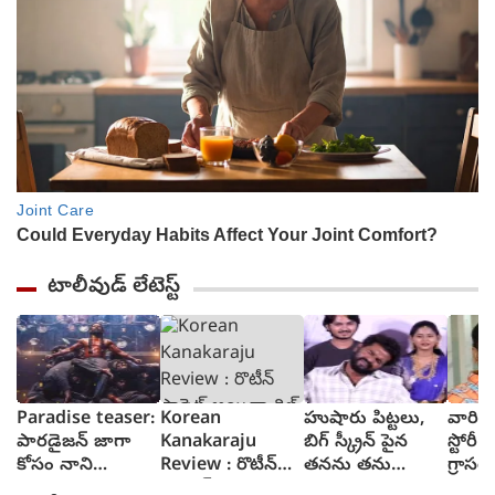
టాలీవుడ్ లేటెస్ట్
Paradise teaser:
Korean
హుషారు పిట్టలు,
వారి వల
పారడైజన్ జాగా
Kanakaraju
బిగ్ స్క్రీన్ పైన
స్టోరీ 
కోసం నాని
Review : రొటీన్
తనను తను
గ్రాసర్
రక్తపాతం స్రుష్టించిన
ఫార్మెట్ అయినా
చూసుకుని చెంప
సాయి 