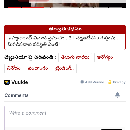
అంతా ముగించేశారు.. (video)
తర్వాతి కథనం
అహ్మదాబాద్ విమాన ప్రమాదం.. 31 మృతదేహాల గుర్తింపు..
మిగిలినవాటి పరిస్థితి ఏంటి?
వెబ్దునియా పై చదవండి :
తెలుగు వార్తలు
ఆరోగ్యం
వినోదం
పంచాంగం
ట్రెండింగ్..