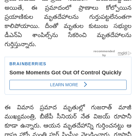
అయితే, ఈ ప్రమాదంలో ప్రాణాలు కోల్పోయిన
ప్రయాణికుల మృతదేహాలను గుర్తుపట్టలేనంతగా
కాలిపోయాయి. దీంతో మృతుల కుటుంబ సభ్యుల
డీఎన్ఏ శాంపిల్స్‌ను సేకరించి మృతదేహాలను
గుర్తిస్తున్నారు.
ఈ విమాన ప్రమాద మృతుల్లో గుజరాత్ మాజీ
ముఖ్యమంత్రి, బీజేపీ సీనియర్ నేత విజయ్ రూపానీ
కూడా ఉన్నారు. ఆయన మృతదేహాన్ని గుర్తించనట్టు ఆ
రాష్ట్ర హోం మంత్రి హర్ష్ సింఘ్వీ వెల్లడించారు. రూపానీ