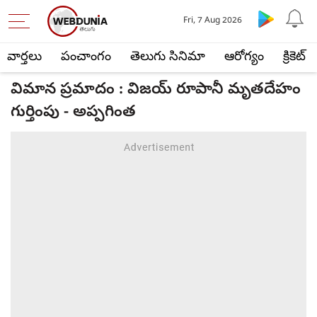
Fri, 7 Aug 2026
వార్తలు
పంచాంగం
తెలుగు సినిమా
ఆరోగ్యం
క్రికెట్
విమాన ప్రమాదం : విజయ్ రూపానీ మృతదేహం
గుర్తింపు - అప్పగింత