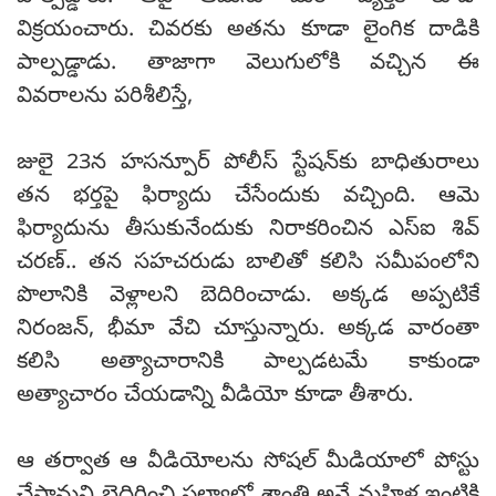
విక్రయంచారు. చివరకు అతను కూడా లైంగిక దాడికి
పాల్పడ్డాడు. తాజాగా వెలుగులోకి వచ్చిన ఈ
వివరాలను పరిశీలిస్తే,
జులై 23న హసన్పూర్ పోలీస్ స్టేషన్‌కు బాధితురాలు
తన భర్తపై ఫిర్యాదు చేసేందుకు వచ్చింది. ఆమె
ఫిర్యాదును తీసుకునేందుకు నిరాకరించిన ఎస్ఐ శివ్
చరణ్.. తన సహచరుడు బాలితో కలిసి సమీపంలోని
పొలానికి వెళ్లాలని బెదిరించాడు. అక్కడ అప్పటికే
నిరంజన్, భీమా వేచి చూస్తున్నారు. అక్కడ వారంతా
కలిసి అత్యాచారానికి పాల్పడటమే కాకుండా
అత్యాచారం చేయడాన్ని వీడియో కూడా తీశారు.
ఆ తర్వాత ఆ వీడియోలను సోషల్ మీడియాలో పోస్టు