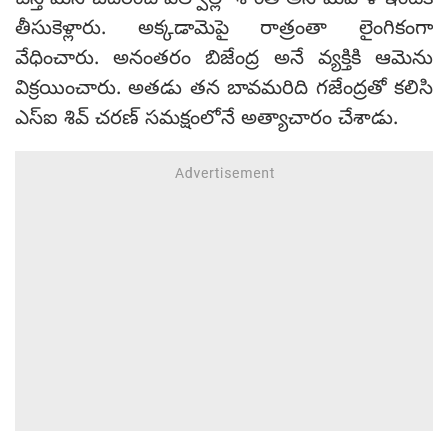
చేస్తామని బెదిరించి పల్వాల్లో శాంతి అనే మహిళ ఇంటికి
తీసుకెళ్లారు. అక్కడామెపై రాత్రంతా లైంగికంగా
వేధించారు. అనంతరం బిజేంద్ర అనే వ్యక్తికి ఆమెను
విక్రయించారు. అతడు తన బావమరిది గజేంద్రతో కలిసి
ఎస్ఐ శివ్ చరణ్ సమక్షంలోనే అత్యాచారం చేశాడు.