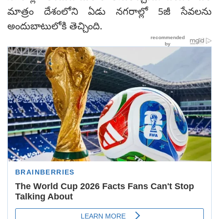
మాత్రం దేశంలోని ఏడు నగరాల్లో 5జీ సేవలను
అందుబాటులోకి తెచ్చింది.