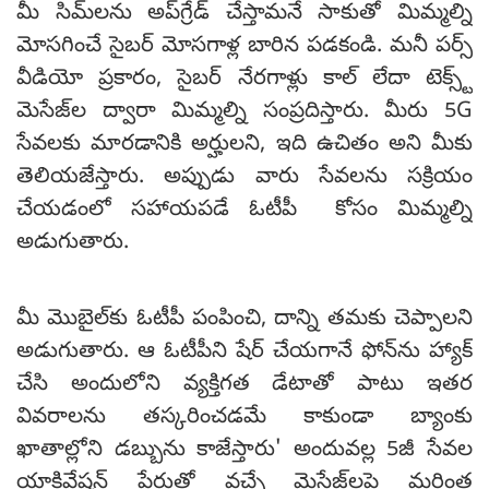
మీ సిమ్‌లను అప్‌గ్రేడ్ చేస్తామనే సాకుతో మిమ్మల్ని
మోసగించే సైబర్ మోసగాళ్ల బారిన పడకండి. మనీ పర్స్
వీడియో ప్రకారం, సైబర్ నేరగాళ్లు కాల్ లేదా టెక్స్ట్
మెసేజ్‌ల ద్వారా మిమ్మల్ని సంప్రదిస్తారు. మీరు 5G
సేవలకు మారడానికి అర్హులని, ఇది ఉచితం అని మీకు
తెలియజేస్తారు. అప్పుడు వారు సేవలను సక్రియం
చేయడంలో సహాయపడే ఓటీపీ కోసం మిమ్మల్ని
అడుగుతారు.
మీ మొబైల్‌కు ఓటీపీ పంపించి, దాన్ని తమకు చెప్పాలని
అడుగుతారు. ఆ ఓటీపీని షేర్ చేయగానే ఫోన్‌ను హ్యాక్
చేసి అందులోని వ్యక్తిగత డేటాతో పాటు ఇతర
వివరాలను తస్కరించడమే కాకుండా బ్యాంకు
ఖాతాల్లోని డబ్బును కాజేస్తారు' అందువల్ల 5జీ సేవల
యాక్టివేషన్ పేరుతో వచ్చే మెసేజ్‌లపై మరింత