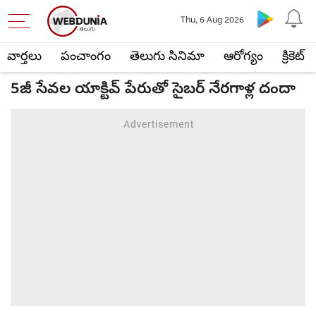
Thu, 6 Aug 2026
వార్తలు
పంచాంగం
తెలుగు సినిమా
ఆరోగ్యం
క్రికెట్
5జీ సేవల యాక్టివ్ పేరుతో సైబర్ నేరగాళ్ల దందా