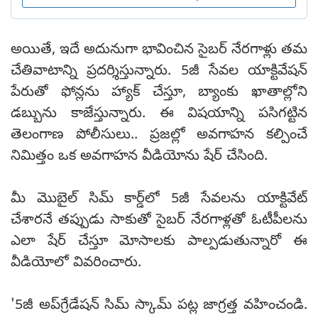
అయితే, ఇదే అదునుగా భావించిన సైబర్ నేరగాళ్లు తమ
చేతివాటాన్ని ప్రదర్శిస్తున్నారు. 5జీ సేవల యాక్టివేషన్
పేరుతో ఫోన్లను హ్యాక్ చేస్తూ, బ్యాంకు ఖాతాల్లోని
డబ్బును కాజేస్తున్నారు. ఈ విషయాన్ని పసిగట్టిన
తెలంగాణ పోలీసులు.. ప్రజల్లో అవగాహన కల్పించే
నిమిత్తం ఒక అవగాహన వీడియోను షేర్ చేసింది.
మీ మొబైల్‌ సిమ్ కార్డ్‌లో 5జీ సేవలను యాక్టివేట్
చేశారనే తప్పుడు సాకుతో సైబర్ నేరగాళ్లతో ఓటీపీలను
ఎలా షేర్ చేస్తూ మోసాలకు పాల్పడుతున్నారో ఈ
వీడియోలో వివరించారు.
'5జీ అప్‌గ్రేడేషన్ సిమ్ స్కామ్ పట్ల జాగ్రత్త వహించండి.