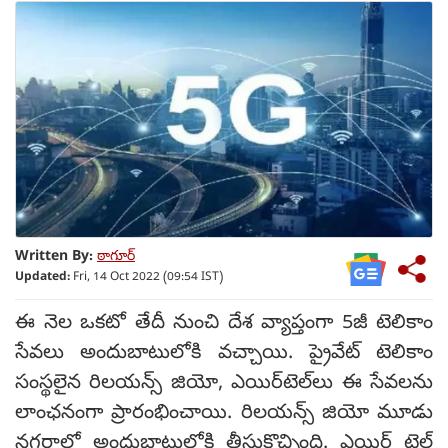
Written By:
ఠాగూర్
Updated:
Fri, 14 Oct 2022 (09:54 IST)
ఈ నెల ఒకటో తేదీ నుంచి దేశ వ్యాప్తంగా 5జీ టెలికాం
సేవలు అందుబాటులోకి వచ్చాయి. ప్రైవేట్ టెలికాం
సంస్థలైన రిలయన్స్ జియో, ఎయిర్‌టెల్‌లు ఈ సేవలను
లాంఛనంగా ప్రారంభించాయి. రిలయన్స్ జియో మూడు
నగరాల్లో అందుబాటులోకి తీసుకొచ్చింది. ఎయిర్ టెల్