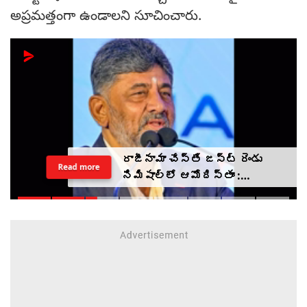
అప్రమత్తంగా ఉండాలని సూచించారు.
రాజీనామా చేస్తే జస్ట్ రెండు
Read more
నిమిషాల్లో ఆమోదిస్తాం :
ఎమ్మెల్యేలకు సీఎం డీకే
హెచ్చరిక