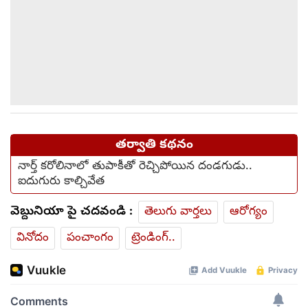
తర్వాతి కథనం
నార్త్ కరోలినాలో తుపాకీతో రెచ్చిపోయిన దండగుడు..
ఐదుగురు కాల్చివేత
వెబ్దునియా పై చదవండి :
తెలుగు వార్తలు
ఆరోగ్యం
వినోదం
పంచాంగం
ట్రెండింగ్..