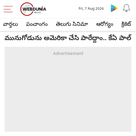
Fri, 7 Aug 2026
వార్తలు
పంచాంగం
తెలుగు సినిమా
ఆరోగ్యం
క్రికెట్
మునుగోడును అమెరికా చేసి పారేద్దాం.. కేఏ పాల్