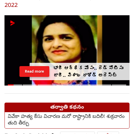
2022
భారీ ఆర్థిక మోసం.. రెడ్ నోటీసు
Read more
జారీ.. విశాఖ రాథోడ్‌‌ అరెస్ట్
తర్వాతి కథనం
వివేకా హత్య కేసు విచారణ మరో రాష్ట్రానికి బదిలీ! శుక్రవారం
తుది తీర్పు