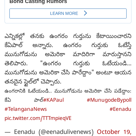
ఎన్నికల్లో తనకు ఉంగరం గుర్తును కేటాయించారని
కేఏపాల్ అన్నారు. ఉంగరం గుర్తుకు ఓటేస్తే
మునుగోడును అమెరికా మాదిరిగా మారుస్తానని
తెలిపారు. "ఉంగరం గుర్తుకు ఓటేయండి...
మునుగోడును అమెరికా చేసి పారేద్దాం" అంటూ ఆయన
తనదైన స్టైల్‌లో చెప్పారు.
ఉంగరానికి ఓటేయండి.. మునుగోడును అమెరికా చేసి పడేద్దాం:
కేఏ పాల్‌
#KAPaul
#MunugodeBypoll
#TelanganaNews
#Eenadu
pic.twitter.com/TTTmpieqVE
— Eenadu (@eenadulivenews)
October 19,