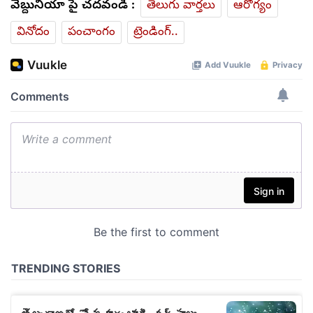
వెబ్దునియా పై చదవండి :
తెలుగు వార్తలు
ఆరోగ్యం
వినోదం
పంచాంగం
ట్రెండింగ్..