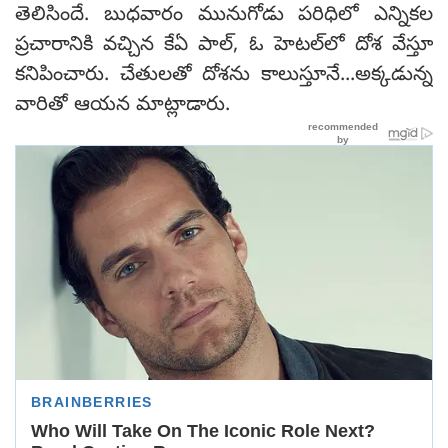
తెలిసిందే. బుధవారం మునుగోడు పరిధిలో ఎన్నికల
ప్రచారానికి వచ్చిన కేఏ పాల్, ఓ హెటల్‌లో దోశ వేస్తూ
కనిపించారు. చేతులతో దోశను కాలుస్తూనే...అక్కడున్న
వారితో ఆయన మాట్లాడారు.