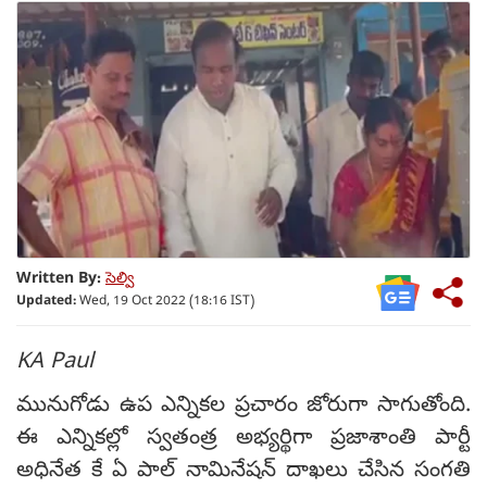
Written By:
సెల్వి
Updated:
Wed, 19 Oct 2022 (18:16 IST)
KA Paul
మునుగోడు ఉప ఎన్నికల ప్రచారం జోరుగా సాగుతోంది.
ఈ ఎన్నికల్లో స్వతంత్ర అభ్యర్థిగా ప్రజాశాంతి పార్టీ
అధినేత కే ఏ పాల్ నామినేషన్ దాఖలు చేసిన సంగతి