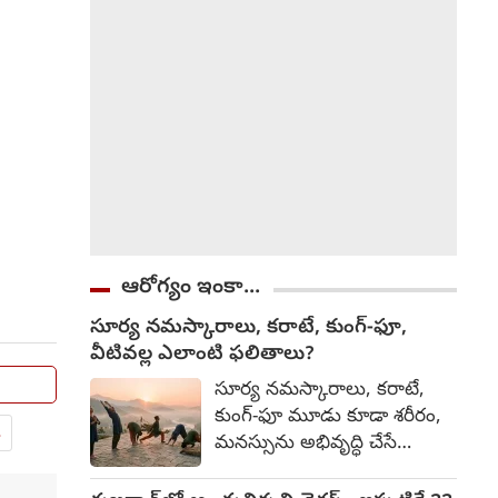
సమర్థవంతంగా
వినియోగించుకున్న తీరును
అభినందించారు.
ఆరోగ్యం ఇంకా...
సూర్య నమస్కారాలు, కరాటే, కుంగ్-ఫూ,
వీటివల్ల ఎలాంటి ఫలితాలు?
సూర్య నమస్కారాలు, కరాటే,
కుంగ్-ఫూ మూడు కూడా శరీరం,
.
మనస్సును అభివృద్ధి చేసే
సాధనలే. అయితే వాటి లక్ష్యం,
ఫలితాల్లో కొంత తేడా ఉంటుంది.