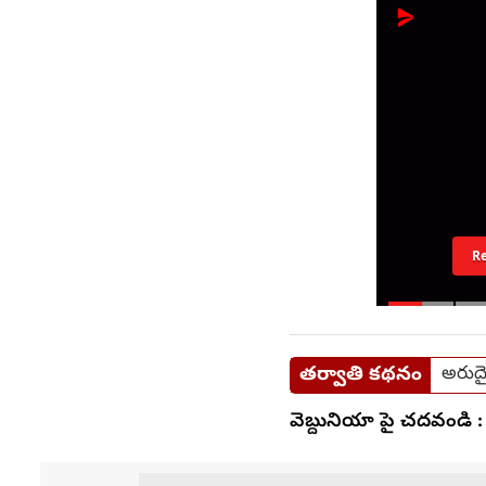
R
తర్వాతి కథనం
అరుదైన
వెబ్దునియా పై చదవండి :