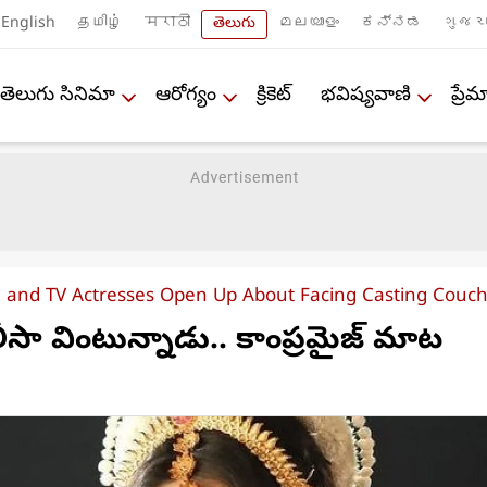
English
தமிழ்
मराठी
తెలుగు
മലയാളം
ಕನ್ನಡ
ગુજરા
తెలుగు సినిమా
ఆరోగ్యం
క్రికెట్
భవిష్యవాణి
ప్ర
a and TV Actresses Open Up About Facing Casting Couc
సా వింటున్నాడు.. కాంప్రమైజ్‌ మాట