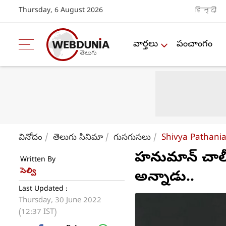
Thursday, 6 August 2026
हिन्दी
వార్తలు
పంచాంగం
వినోదం
తెలుగు సినిమా
గుసగుసలు
Shivya Pathani
హనుమాన్‌ చాలీ
Written By
సెల్వి
అన్నాడు..
Last Updated :
Thursday, 30 June 2022
(12:37 IST)