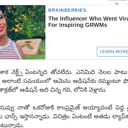
ాక నెక్ట్స్ ఏంటన్నది తోచలేదు. ఎనిమిది నెలల పాటు 
అలాంటి సమయంలో ఆమెను ఆడిషన్‌కు రమ్మంటూ ఫోన్‌
్రజ్‌లో ఆడిషన్‌ అది చిన్న గది, లోనికి వెళ్లాను.
వ్వు నాతో ఒకరోజుకి కాంప్రమైజ్‌ అయ్యావంటే పెద్ద స్ట
ఛాన్స్‌ ఇస్తానన్నాడు. విచిత్రం ఏంటంటే అతడు ల్యాప్‌ట
టున్నాడు.