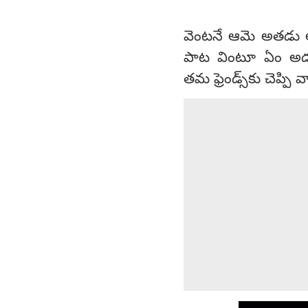
వెంటనే ఆమె అతడు అడి
పాట వింటూ ఏం అడుగు
తమ ఫ్రెండ్స్‌కు చెప్పి