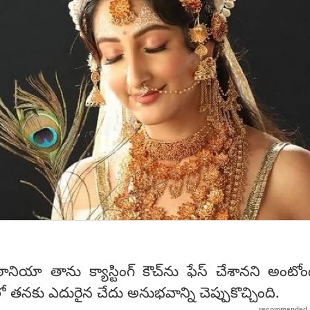
ానియా తాను క్యాస్టింగ్‌ కౌచ్‌ను ఫేస్‌ చేశానని అంటో
 తనకు ఎదురైన చేదు అనుభవాన్ని చెప్పుకొచ్చింది.