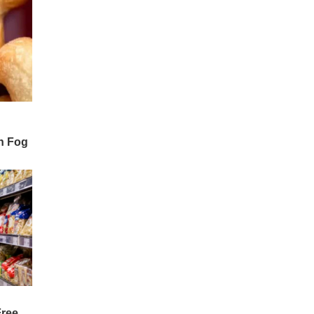
3 ఏళ్లలో టెస్లా అభివృద్ధి చేస్తున్న
'ఆప్టిమస్' వంటి
హ్యూమనాయిడ్ రోబోలు మానవ
వైద్యులను పూర్తిగా భర్తీ చేసి "బెస్ట్
డాక్టర్లు" అవుతారట.