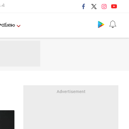
તી
Follow us
ేమాయణం
h