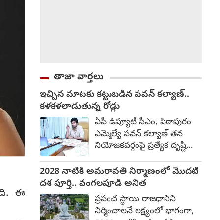
తాజా వార్తలు
ఇచ్చిన మాటకు కట్టుబడిన పవన్ కల్యాణ్..
కళకళలాడుతున్న రోడ్లు
ఏపీ డిప్యూటీ సీఎం, పిఠాపురం
ఎమ్మెల్యే ప‌వ‌న్ క‌ల్యాణ్‌ తన
నియోజకవర్గంపై ప్రత్యేక దృష్టి
సారించారు. ఇచ్చిన మాటకు
కట్టుబడి, పల్లె నుంచి పట్టణం
2028 నాటికి అమరావతి నిర్మాణంలో మొదటి
వరకు రోడ్ల నిర్మాణానికి అధిక
దశ పూర్తి.. వంగలపూడి అనిత
ంది. ఈ
ప్రాధాన్యత ఇస్తున్నారు. ఇందులో
ప్రపంచ స్థాయి రాజధానిని
భాగంగా ఏకంగా రూ.200 కోట్ల
నిర్మించాలనే లక్ష్యంలో భాగంగా,
అంచనా వ్యయంతో రహదారుల