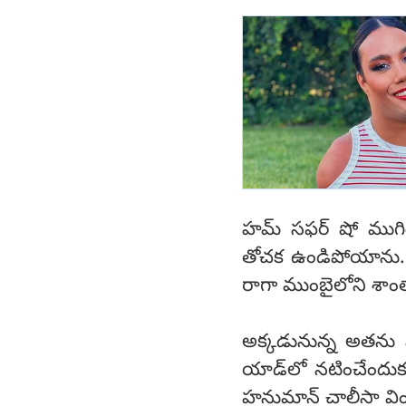
హమ్‌ సఫర్‌ షో ముగిశ
తోచక ఉండిపోయాను. 
రాగా ముంబైలోని శాంతాక
అక్కడునున్న అతను ను
యాడ్‌లో నటించేందుకు 
హనుమాన్‌ చాలీసా విం