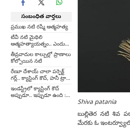
సంబంధిత వార్తలు
ప్రముఖ నటి రష్మీ ఆత్మహత్య
టీవీ నటి మైథిలి
ఆత్మహత్యాయత్నం.. ఎందుకో
తెలుసా...?
తీవ్రవాదుల కాల్పుల్లో ప్రాణాలు
కోల్పోయిన నటి
రేణూ దేశాయ్ చాలా పర్ఫెక్ట్
గర్ల్.. క్యాస్టింగ్ కౌచ్, హనీ ట్రాప్
మామూలే?!
ఇండస్ట్రీలో క్యాస్టింగ్ కౌచ్
అప్పుడూ.. ఇప్పుడూ ఉంది :
Shiva patania
రాధా ప్రశాంతి
బుల్లితెర నటి శివ పఠ
మేరకు ఓ ఇంటర్వ్యూలో