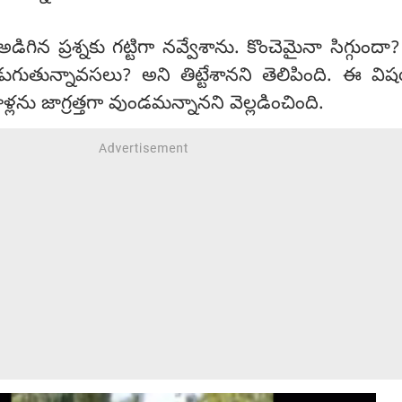
గిన ప్రశ్నకు గట్టిగా నవ్వేశాను. కొంచెమైనా సిగ్గుంద
తున్నావసలు? అని తిట్టేశానని తెలిపింది. ఈ విష
 వాళ్లను జాగ్రత్తగా వుండమన్నానని వెల్లడించింది.