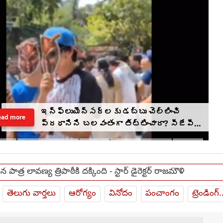
ఇన్‌ఫ్లుయెన్సర్‌లకు డబ్బు చెల్లించి
ead more
ప్రధానిని బలవంతంగా తిట్టించారా? సీజేపీ
మెడకు ఉచ్చు బిగుస్తుందా?
 పాత్ర లావణ్య త్రిపాఠీకి ద‌క్కింది - స్టార్ డైరెక్టర్ రాజమౌళి
తెలుగు వార్తలు
ఆరోగ్యం
వినోదం
పంచాంగం
ట్రెండింగ్.