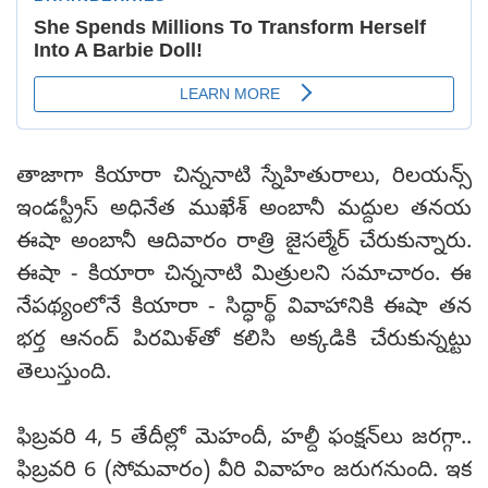
తాజాగా కియారా చిన్ననాటి స్నేహితురాలు, రిలయన్స్
ఇండస్ట్రీస్ అధినేత ముఖేశ్ అంబానీ మద్దుల తనయ
ఈషా అంబానీ ఆదివారం రాత్రి జైసల్మేర్ చేరుకున్నారు.
ఈషా - కియారా చిన్ననాటి మిత్రులని సమాచారం. ఈ
నేపథ్యంలోనే కియారా - సిద్ధార్థ్ వివాహానికి ఈషా తన
భర్త ఆనంద్ పిరమిళ్‌తో కలిసి అక్కడికి చేరుకున్నట్టు
తెలుస్తుంది.
ఫిబ్రవరి 4, 5 తేదీల్లో మెహందీ, హల్దీ ఫంక్షన్‌లు జరగ్గా..
ఫిబ్రవరి 6 (సోమవారం) వీరి వివాహం జరుగనుంది. ఇక