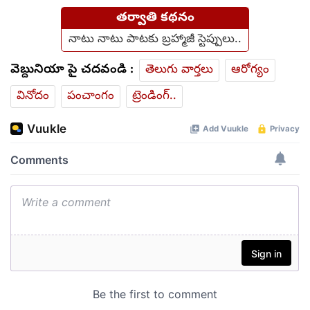
తర్వాతి కథనం
నాటు నాటు పాటకు బ్రహ్మాజీ స్టెప్పులు..
వెబ్దునియా పై చదవండి :
తెలుగు వార్తలు
ఆరోగ్యం
వినోదం
పంచాంగం
ట్రెండింగ్..