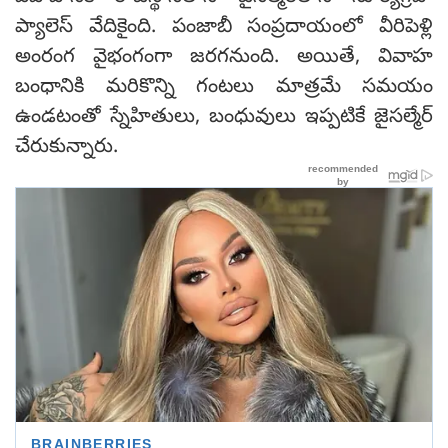
ప్యాలెస్‌ వేదికైంది. పంజాబీ సంప్రదాయంలో వీరిపెళ్లి
అంరంగ వైభంగంగా జరగనుంది. అయితే, వివాహ
బంధానికి మరికొన్ని గంటలు మాత్రమే సమయం
ఉండటంతో స్నేహితులు, బంధువులు ఇప్పటికే జైసల్మేర్
చేరుకున్నారు.