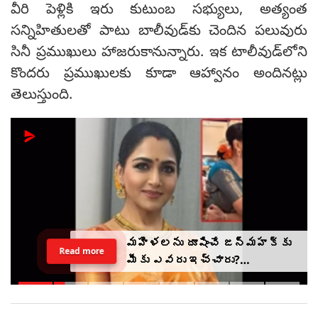
వీరి పెళ్లికి ఇరు కుటుంబ సభ్యులు, అత్యంత
సన్నిహితులతో పాటు బాలీవుడ్‌కు చెందిన పలువురు
సినీ ప్రముఖులు హాజరుకానున్నారు. ఇక టాలీవుడ్‌లోని
కొందరు ప్రముఖులకు కూడా ఆహ్వానం అందినట్లు
తెలుస్తుంది.
మహిళలను దూషించే జన్మహక్కు
Read more
మీకు ఎవరు ఇచ్చారు?
ఉదయనిధికి ఖుష్బూ ప్రశ్న