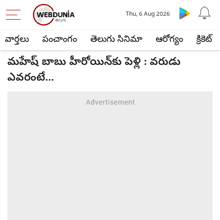
Thu, 6 Aug 2026
వార్తలు
పంచాంగం
తెలుగు సినిమా
ఆరోగ్యం
క్రికెట్
మహేష్ బాబు హీరోయిన్‌‌కు పెళ్లి : వరుడు
ఎవరంటే...