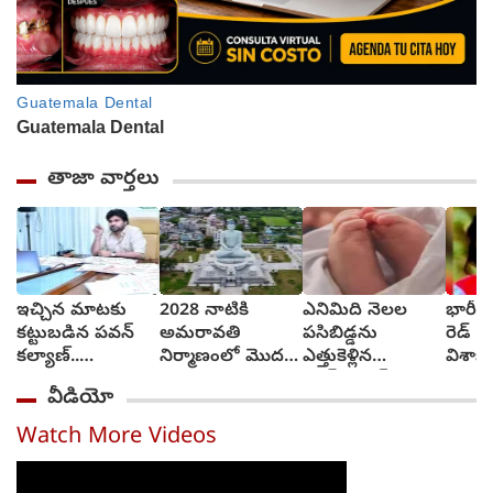
తాజా వార్తలు
ఇచ్చిన మాటకు
2028 నాటికి
ఎనిమిది నెలల
భారీ ఆ
కట్టుబడిన పవన్
అమరావతి
పసిబిడ్డను
రెడ్ న
కల్యాణ్..
నిర్మాణంలో మొదటి
ఎత్తుకెళ్లిన
విశాఖ ర
కళకళలాడుతున్న
దశ పూర్తి..
వాచ్‌వుమన్‌..
వీడియో
రోడ్లు
వంగలపూడి అనిత
మూడు గంటల్లో
కాపాడిన పోలీసులు
Watch More Videos