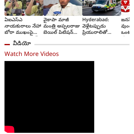
ఏఐఎస్ఎ
వైకాపా మాజీ
Hyderabad:
జనసేన
నాయకురాలు నేహా
మంత్రి అప్పలరాజు
వెళ్లేటప్పుడు
వుండ
బోరా ముఖంపై
బెయిల్ పిటిషన్‌
ప్రియురాలితో
ఒంటరి
సిరా, ఇది జంతర్
తిరస్కృతి
వెళ్లాడు,
చేస్తా
వీడియో
మంతర్ కాదంటూ...
వచ్చేటప్పుడు
చీఫ్ 
అంబులెన్సులో
రావు
Watch More Videos
ఆమె శవాన్ని
తెచ్చాడు