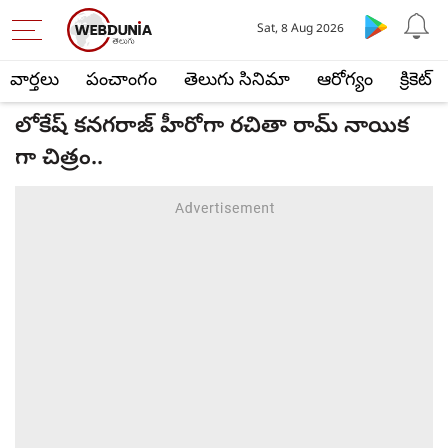
Sat, 8 Aug 2026
వార్తలు
పంచాంగం
తెలుగు సినిమా
ఆరోగ్యం
క్రికెట్
లోకేష్ కనగరాజ్ హీరోగా రచితా రామ్ నాయిక
గా చిత్రం..