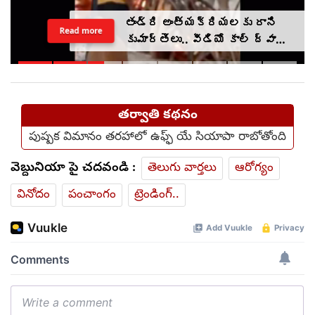
తండ్రి అంత్యక్రియలకు రాని
Read more
కుమార్తెలు.. వీడియో కాల్ ద్వారా
అంతా ముగించేశారు.. (video)
తర్వాతి కథనం
పుష్పక విమానం తరహాలో ఉఫ్ఫ్ యే సియాపా రాబోతోంది
వెబ్దునియా పై చదవండి :
తెలుగు వార్తలు
ఆరోగ్యం
వినోదం
పంచాంగం
ట్రెండింగ్..