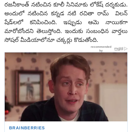
రజనీకాంత్ నటించిన కూలీ సినిమాకు లోకేష్ దర్శకుడు.
అందులో నటించిన కన్నడ నటి రచితా రామ్ విలన్
షేడ్‌లలో కనిపించింది. ఇప్పుడు ఆమె నాయికగా
మారోబోందని తెలుస్తోంది. ఇందుకు సంబంధిన వార్తలు
సోషల్ మీడియాలోనూ చక్కర్లు కొడుతోంది.