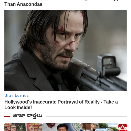
తాజా వార్తలు