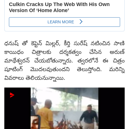
ధనుష్ తో కెప్టెన్ మిల్లర్, కీర్తి సురేష్ నటించిన సాణి
కాయిధం చిత్రాలకు దర్శకత్వం చేసిన అరుణ్
మాథేశ్వరన్ చేయబోతున్నారు. త్వరలోనే ఈ చిత్రం
షూటింగ్ మొదలవుతుందని తెలుస్తోంది. మరిన్ని
వివరాలు తెలియనున్నాయి.