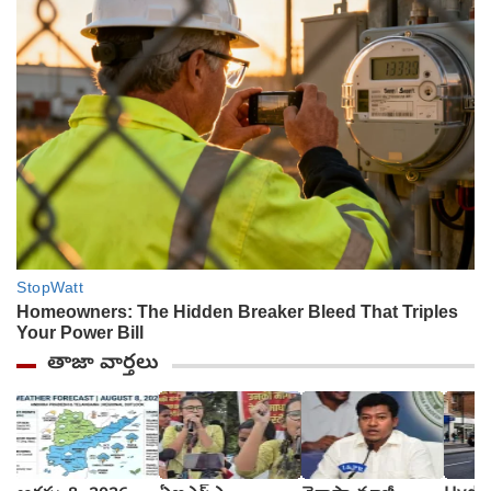
తాజా వార్తలు