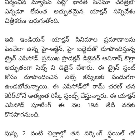
నిర్మించిన మ్యాసీవ్ సెట్లో భారత సినిమా చరిత్రలో
ఎన్నడూ లేనంత అద్భుతమైన యాక్షన్ సన్నివేశం
చిత్రీకరణ జరుగుతోంది.
ఇది ఇండియన్ యాక్షన్ సినిమాల ప్రమాణాలను
పెంచేలా ఉన్న హై-ఆక్టేన్, హై బడ్జెట్‌తో రూపొందిస్తున్న
ట్రైన్ ఎపిసోడ్. ప్రముఖ ప్రొడక్షన్ డిజైనర్ అవినాష్ కొల్లా
అద్భుతంగా సెట్స్ ని డిజైన్ చేశారు. ఈ ట్రైన్ స్టంట్
కోసం రూపొందించిన సెట్స్ కన్నులకు పండుగగా
ఉండబోతున్నాయి. ఈ ఎపిసోడ్‌లో రామ్ చరణ్ తన
కెరీర్‌లోనే అత్యంత రిస్కీ స్టంట్స్ చేస్తున్నారు. ఈ యాక్షన్
ఎపిసోడ్ షూటింగ్ ఈ నెల 19వ తేదీ వరకు
కొనసాగనుంది.
పుష్ప 2 వంటి చిత్రాల్లో తన వర్కింగ్ స్టయిల్ తో