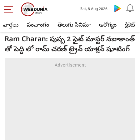
Sat, 8 Aug 2026
వార్తలు
పంచాంగం
తెలుగు సినిమా
ఆరోగ్యం
క్రికెట్
Ram Charan: పుష్ప 2 ఫైట్ మాస్టర్ నబాకాంత్
తో పెద్ది లో రామ్ చరణ్ ట్రైన్ యాక్షన్ షూటింగ్