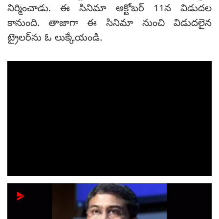
నిర్మించాడు. ఈ సినిమా అక్టోబర్ 11న విడుదల
కానుంది. తాజాగా ఈ సినిమా నుంచి విడుదలైన
ట్రైలర్‌ను ఓ లుక్కేయండి.