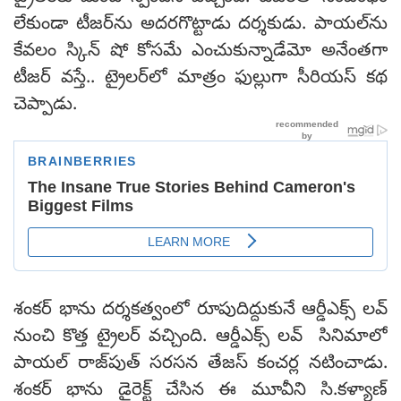
లేకుండా టీజర్‌ను అదరగొట్టాడు దర్శకుడు. పాయల్‌ను
కేవలం స్కిన్ షో కోసమే ఎంచుకున్నాడేమో అనేంతగా
టీజర్ వస్తే.. ట్రైలర్‌లో మాత్రం ఫుల్లుగా సీరియస్ కథ
చెప్పాడు.
శంకర్ భాను దర్శకత్వంలో రూపుదిద్దుకునే ఆర్డీఎక్స్ లవ్
నుంచి కొత్త ట్రైలర్ వచ్చింది. ఆర్డీఎక్స్ లవ్ సినిమాలో
పాయల్ రాజ్‌పుత్ సరసన తేజస్ కంచర్ల నటించాడు.
శంకర్ భాను డైరెక్ట్ చేసిన ఈ మూవీని సి.కళ్యాణ్