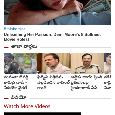
తాజా వార్తలు
మమతా బెనర్జీ
ఫిట్నెస్ సీక్రెట్‌ను
అద్దెకు బాయ్‌ ఫ్రెండ్‌
నకిలీ గ
కారుపై దాడి -
వెల్లడించిన రాహుల్
ప్రకటనలపై
కార్డు
వీడియో వైరల్
గాంధీ
హైదరాబాద్ సీపీ
వివాహ
స్ట్రాంగ్ వార్నింగ్
చేసుకు
వీడియో
ఎమ్మెల
Watch More Videos