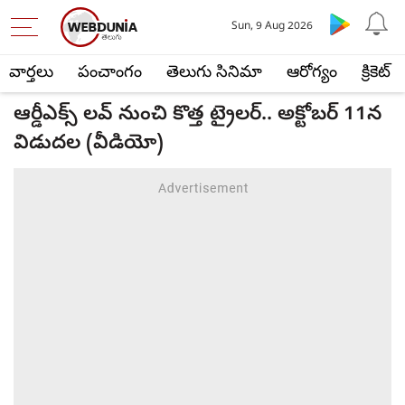
Sun, 9 Aug 2026
వార్తలు
పంచాంగం
తెలుగు సినిమా
ఆరోగ్యం
క్రికెట్
ఆర్డీఎక్స్ లవ్‌ నుంచి కొత్త ట్రైలర్.. అక్టోబర్ 11న
విడుదల (వీడియో)