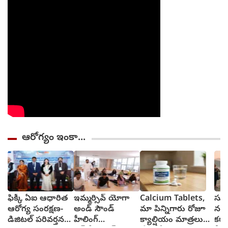
ఆరోగ్యం ఇంకా...
ఫిక్కీ ఏఐ ఆధారిత
ఇమ్మర్సివ్ యోగా
Calcium Tablets,
సూర
ఆరోగ్య సంరక్షణ-
అండ్ సౌండ్
మా పిన్నిగారు రోజూ
నమస
డిజిటల్ పరివర్తన
హీలింగ్
క్యాల్షియం మాత్రలు
కరా