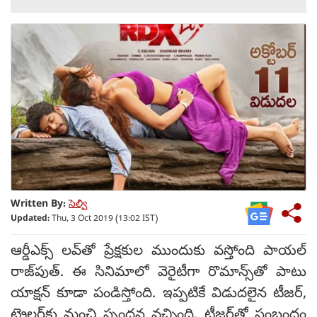
Written By:
సెల్వి
Updated:
Thu, 3 Oct 2019 (13:02 IST)
ఆర్డీఎక్స్ లవ్‌తో ప్రేక్షకుల ముందుకు వస్తోంది పాయల్
రాజ్‌పుత్. ఈ సినిమాలో వెరైటీగా రొమాన్స్‌తో పాటు
యాక్షన్ కూడా పండిస్తోంది. ఇప్పటికే విడుదలైన టీజర్,
ట్రైలర్‌కు మంచి స్పందన వచ్చింది. టీజర్‌తో సంబంధం