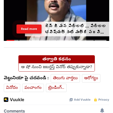
జెన్ జీ మన పిల్లలే ... పిల్లల
Read more
భవిష్యత్ కంటే మంత్రి పదవి
ముఖ్యం కాదు : ధర్మేంద్ర
ప్రధాన్
తర్వాతి కథనం
ఆ షో నుంచి జబర్దస్త్ వినోద్‌ తప్పుకున్నాడా?
వెబ్దునియా పై చదవండి :
తెలుగు వార్తలు
ఆరోగ్యం
వినోదం
పంచాంగం
ట్రెండింగ్..