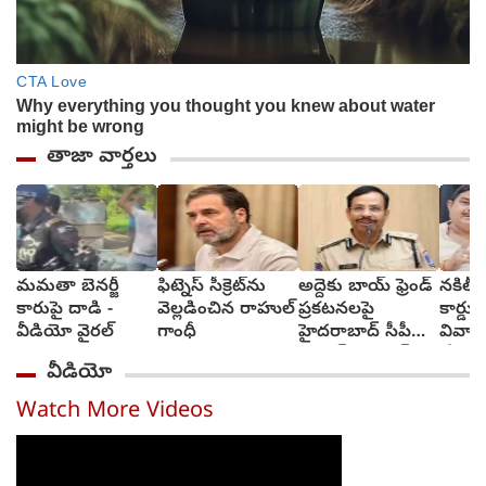
తాజా వార్తలు
మమతా బెనర్జీ
ఫిట్నెస్ సీక్రెట్‌ను
అద్దెకు బాయ్‌ ఫ్రెండ్‌
నకిలీ గ
కారుపై దాడి -
వెల్లడించిన రాహుల్
ప్రకటనలపై
కార్డు
వీడియో వైరల్
గాంధీ
హైదరాబాద్ సీపీ
వివాహ
స్ట్రాంగ్ వార్నింగ్
చేసుకు
వీడియో
ఎమ్మెల
Watch More Videos