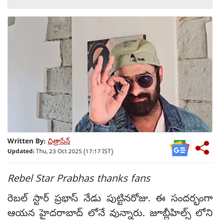
Written By:
చిత్రాసేన్
Updated:
Thu, 23 Oct 2025 (17:17 IST)
Rebel Star Prabhas thanks fans
రెబల్ స్టార్ ప్రభాస్ నేడు పుట్టినరోజు. ఈ సందర్భంగా
ఆయన హైదరాబాద్ లోనే వున్నారు. జూబ్లీహిల్స్ లోని