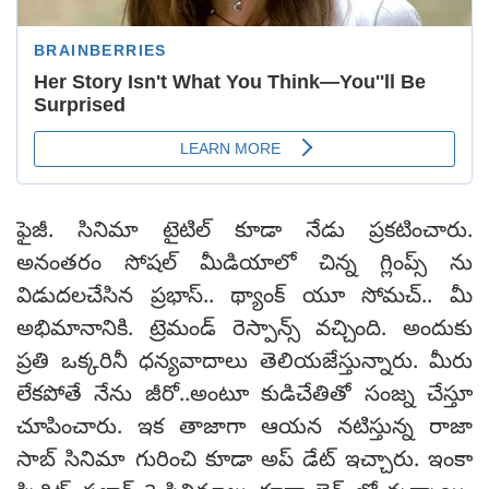
ఫైజీ. సినిమా టైటిల్ కూడా నేడు ప్రకటించారు.
అనంతరం సోషల్ మీడియాలో చిన్న గ్లింప్స్ ను
విడుదలచేసిన ప్రభాస్.. థ్యాంక్ యూ సోమచ్.. మీ
అభిమానానికి. ట్రెమండ్ రెస్పాన్స్ వచ్చింది. అందుకు
ప్రతి ఒక్కరినీ ధన్యవాదాలు తెలియజేస్తున్నారు. మీరు
లేకపోతే నేను జీరో..అంటూ కుడిచేతితో సంజ్న చేస్తూ
చూపించారు. ఇక తాజాగా ఆయన నటిస్తున్న రాజా
సాబ్ సినిమా గురించి కూడా అప్ డేట్ ఇచ్చారు. ఇంకా