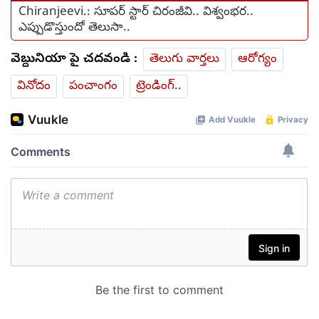
Chiranjeevi.: సూపర్ స్టార్ చిరంజీవి.. విశ్వంభర..
ఎప్పుడొస్తుందో తెలుసా..
వెబ్దునియా పై చదవండి :
తెలుగు వార్తలు
ఆరోగ్యం
వినోదం
పంచాంగం
ట్రెండింగ్..