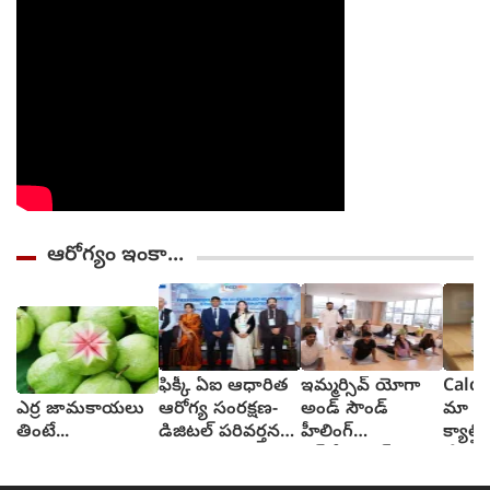
ఆరోగ్యం ఇంకా...
ఫిక్కీ ఏఐ ఆధారిత
ఇమ్మర్సివ్ యోగా
Calci
ఎర్ర జామకాయలు
ఆరోగ్య సంరక్షణ-
అండ్ సౌండ్
మా పిన
తింటే...
డిజిటల్ పరివర్తన
హీలింగ్
క్యాల్
సదస్సు
ఎక్స్‌పీరియన్స్:
వేసుక
హైదరాబాద్‌లో
వేసుక