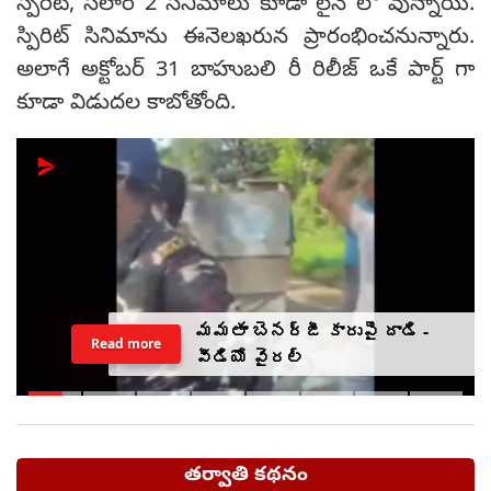
స్పిరిట్, సలార్ 2 సినిమాలు కూడా లైన్ లో వున్నాయి.
స్పిరిట్ సినిమాను ఈనెలఖరున ప్రారంభించనున్నారు.
అలాగే అక్టోబర్ 31 బాహుబలి రీ రిలీజ్ ఒకే పార్ట్ గా
కూడా విడుదల కాబోతోంది.
మమతా బెనర్జీ కారుపై దాడి -
Read more
వీడియో వైరల్
తర్వాతి కథనం