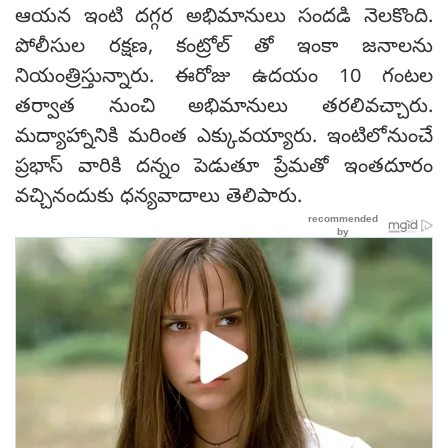
ఆయన ఇంటి దగ్గర అభిమానులు సందడి నెలకొంది.
పోలీసుల రక్షణ, కంట్రోల్ తో ఇంకా జనాలను
నియంత్రిస్తున్నారు. ఈరోజు ఉదయం 10 గంటల
తర్వాత నుంచి అభిమానులు తరలివచ్చారు.
మద్యాహ్నానికి మరింత ఎక్కువయ్యారు. ఇంటిలోనుంచే
ప్రభాస్ వారికి దన్నం పెడుతూ ప్రేమతో ఇంతదూరం
వచ్చినందుకు ధన్యవాదాలు తెలిపారు.