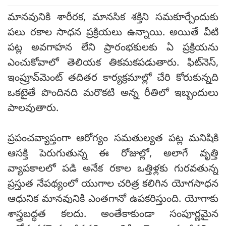
మానవునికి శారీరక, మానసిక శక్తిని సమకూర్చేందుకు
పలు రకాల సాధన ప్రక్రియలు ఉన్నాయి. అయితే వీటి
పట్ల అవగాహన లేని ప్రారంభకులకు ఏ ప్రక్రియను
ఎంచుకోవాలో తెలియక తికమకపడుతారు. ఫిట్‌నెస్,
ఇంప్రూవ్‌మెంట్ తదితర కార్యక్రమాల్లో చేరి కోరుకున్నది
ఒకటైతే పొందినది మరొకటి అన్న రీతిలో ఇబ్బందులు
పాలవుతారు.
ప్రపంచవ్యాప్తంగా ఆరోగ్యం సమతుల్యత పట్ల మనిషికి
ఆసక్తి పెరుగుతున్న ఈ రోజుల్లో, అలాగే వృత్తి
వ్యాపకాలలో పడి అనేక రకాల ఒత్తిళ్లకు గురవతున్న
ప్రస్తుత నేపథ్యంలో యుగాల చరిత్ర కలిగిన యోగసాధన
ఆధునిక మానవునికి ఎంతగానో ఉపకరిస్తుంది. యోగాకు
శాస్త్రబద్ధత కలదు. అంతేకాకుండా సంపూర్ణమైన