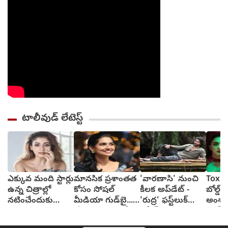
టాలీవుడ్ లేటెస్ట్
ఎక్కువ మంది స్టార్లు
మానసిక ప్రశాంతత
'వారణాసి' నుంచి
Toxic:
ఉన్న చిత్రాల్లో
కోసం సోషల్
కీలక అప్‌డేట్ -
బోల్డ్, ర
నటించేందుకు
మీడియా గుడ్‌బై...
'రుద్ర' ఫస్ట్‌లుక్
అంశా
జంకుతాను :
'ప్రేమలు' బ్యూటీ
రిలీజ్
యష్..
నయనతార
వెల్లడి
అద్వాన