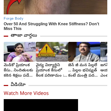
తాాజా వార్తలు
మెడికో ప్రియాంక
వైద్య విద్యార్థిని
జెన్ జీ మన పిల్లలే
జగన్ శ
కేసు.. నిందితులకు
ప్రియాంక కేసులో
... పిల్లల భవిష్యత్
ఆయన 
కఠిన శిక్షలు పడేలా
కీలక పరిణామం :
కంటే మంత్రి పదవి
ఎంతకైన
చర్యలు : హోం
సెక్షన్లు మార్చనున్న
ముఖ్యం కాదు :
వైకాప
వీడియో
మంత్రి అనిత
పోలీసులు
ధర్మేంద్ర ప్రధాన్
చింత
Watch More Videos