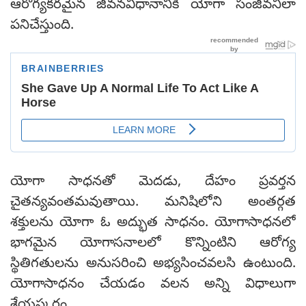
ఆరోగ్యకరమైన జీవనవిధానానికి యోగా సంజీవనిలా
పనిచేస్తుంది.
యోగా సాధనతో మెదడు, దేహం ప్రవర్తన
చైతన్యవంతమవుతాయి. మనిషిలోని అంతర్గత
శక్తులను యోగా ఓ అద్భుత సాధనం. యోగాసాధనలో
భాగమైన యోగాసనాలలో కొన్నింటిని ఆరోగ్య
స్థితిగతులను అనుసరించి అభ్యసించవలసి ఉంటుంది.
యోగాసాధనం చేయడం వలన అన్ని విధాలుగా
శ్రేయస్కరం.