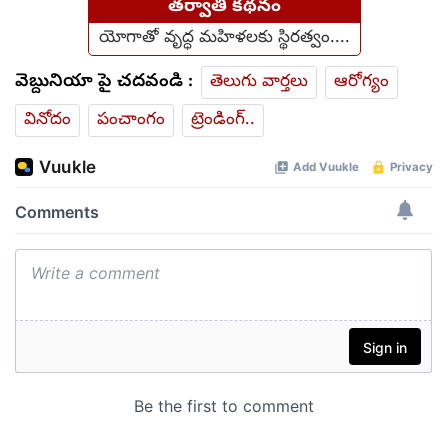
తర్వాతి కథనం
యోగాతో వృద్ధ మహిళలకు స్థిరత్వం....
వెబ్దునియా పై చదవండి :
తెలుగు వార్తలు
ఆరోగ్యం
వినోదం
పంచాంగం
ట్రెండింగ్..