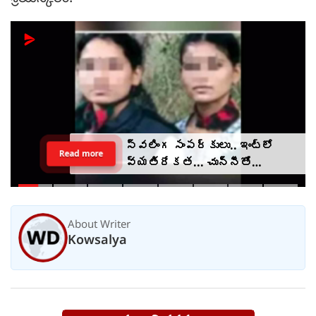
స్వలింగ సంపర్కులు.. ఇంట్లో
Read more
వ్యతిరేకత... చున్నీతో
ఉరేసుకుని ఆత్మహత్య
About Writer
Kowsalya