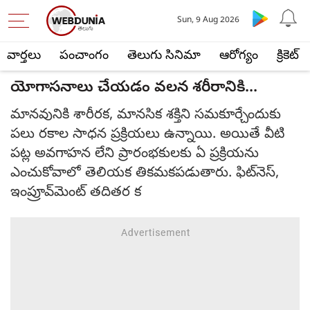
Sun, 9 Aug 2026
వార్తలు
పంచాంగం
తెలుగు సినిమా
ఆరోగ్యం
క్రికెట్
యోగాసనాలు చేయడం వలన శరీరానికి...
మానవునికి శారీరక, మానసిక శక్తిని సమకూర్చేందుకు
పలు రకాల సాధన ప్రక్రియలు ఉన్నాయి. అయితే వీటి
పట్ల అవగాహన లేని ప్రారంభకులకు ఏ ప్రక్రియను
ఎంచుకోవాలో తెలియక తికమకపడుతారు. ఫిట్‌నెస్,
ఇంప్రూవ్‌మెంట్ తదితర క